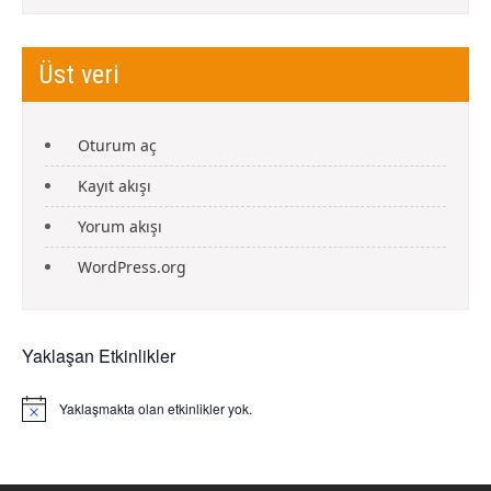
Üst veri
Oturum aç
Kayıt akışı
Yorum akışı
WordPress.org
Yaklaşan Etkinlikler
Yaklaşmakta olan etkinlikler yok.
N
o
t
i
c