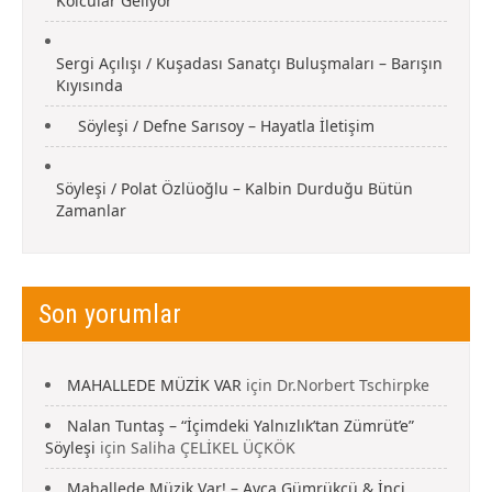
Kolcular Geliyor
Sergi Açılışı / Kuşadası Sanatçı Buluşmaları – Barışın
Kıyısında
Söyleşi / Defne Sarısoy – Hayatla İletişim
Söyleşi / Polat Özlüoğlu – Kalbin Durduğu Bütün
Zamanlar
Son yorumlar
MAHALLEDE MÜZİK VAR
için
Dr.Norbert Tschirpke
Nalan Tuntaş – “İçimdeki Yalnızlık’tan Zümrüt’e”
Söyleşi
için
Saliha ÇELİKEL ÜÇKÖK
Mahallede Müzik Var! – Ayça Gümrükçü & İnci