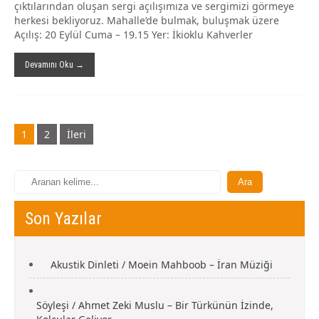
çıktılarından oluşan sergi açılışımıza ve sergimizi görmeye
herkesi bekliyoruz. Mahalle’de bulmak, buluşmak üzere
Açılış: 20 Eylül Cuma – 19.15 Yer: İkioklu Kahverler
Devamını Oku →
Gönderi
1
2
İleri
navigasyonu
Son Yazılar
Akustik Dinleti / Moein Mahboob – İran Müziği
Söyleşi / Ahmet Zeki Muslu – Bir Türkünün İzinde,