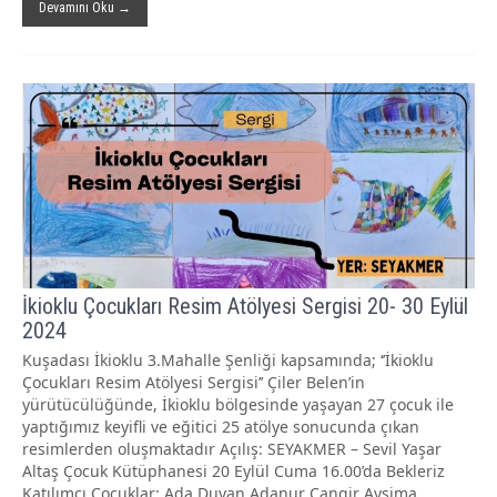
Devamını Oku →
İkioklu Çocukları Resim Atölyesi Sergisi 20- 30 Eylül
2024
Kuşadası İkioklu 3.Mahalle Şenliği kapsamında; ‘’İkioklu
Çocukları Resim Atölyesi Sergisi’’ Çiler Belen’in
yürütücülüğünde, İkioklu bölgesinde yaşayan 27 çocuk ile
yaptığımız keyifli ve eğitici 25 atölye sonucunda çıkan
resimlerden oluşmaktadır Açılış: SEYAKMER – Sevil Yaşar
Altaş Çocuk Kütüphanesi 20 Eylül Cuma 16.00’da Bekleriz
Katılımcı Çocuklar: Ada Duyan Adanur Cangir Aysima