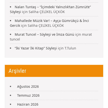
Nalan Tuntaş – “İçimdeki Yalnızlık’tan Zümrüt’e”
Söyleşi
için
Saliha ÇELİKEL ÜÇKÖK
Mahallede Müzik Var! – Ayça Gümrükçü & İnci
Gercik
için
Saliha ÇELİKEL ÜÇKÖK
Murat Tuncel – Söyleşi ve İmza Günü
için
murat
tuncel
“İki Yazar İki Kitap” Söyleşi
için
T.Tulun
Arşivler
Ağustos 2026
Temmuz 2026
Haziran 2026