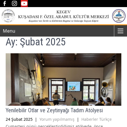
Menu
Ay:
Şubat 2025
Yenilebilir Otlar ve Zeytinyağı Tadım Atölyesi
24 Şubat 2025
|
Yorum yapılmamış
|
Haberler Türkçe
Cumartesi günü gerçekleştirdiğimiz atölyede, önce