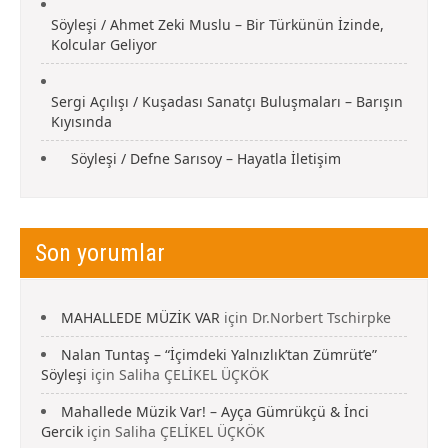
Söyleşi / Ahmet Zeki Muslu – Bir Türkünün İzinde,
Kolcular Geliyor
Sergi Açılışı / Kuşadası Sanatçı Buluşmaları – Barışın
Kıyısında
Söyleşi / Defne Sarısoy – Hayatla İletişim
Son yorumlar
MAHALLEDE MÜZİK VAR
için
Dr.Norbert Tschirpke
Nalan Tuntaş – “İçimdeki Yalnızlık’tan Zümrüt’e”
Söyleşi
için
Saliha ÇELİKEL ÜÇKÖK
Mahallede Müzik Var! – Ayça Gümrükçü & İnci
Gercik
için
Saliha ÇELİKEL ÜÇKÖK