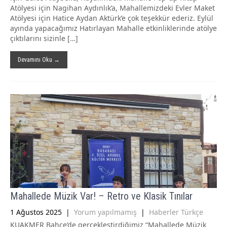
Atölyesi için Nagihan Aydınlık’a, Mahallemizdeki Evler Maket
Atölyesi için Hatice Aydan Aktürk’e çok teşekkür ederiz. Eylül
ayında yapacağımız Hatırlayan Mahalle etkinliklerinde atölye
çıktılarını sizinle […]
Devamını Oku →
Mahallede Müzik Var! – Retro ve Klasik Tınılar
1 Ağustos 2025
|
Yorum yapılmamış
|
Haberler Türkçe
KUAKMER Bahçe’de gerçekleştirdiğimiz “Mahallede Müzik