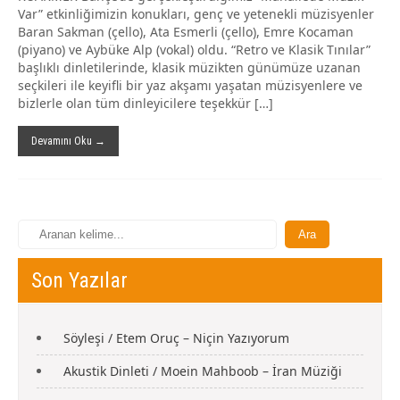
Var” etkinliğimizin konukları, genç ve yetenekli müzisyenler
Baran Sakman (çello), Ata Esmerli (çello), Emre Kocaman
(piyano) ve Aybüke Alp (vokal) oldu. “Retro ve Klasik Tınılar”
başlıklı dinletilerinde, klasik müzikten günümüze uzanan
seçkileri ile keyifli bir yaz akşamı yaşatan müzisyenlere ve
bizlerle olan tüm dinleyicilere teşekkür […]
Devamını Oku →
Son Yazılar
Söyleşi / Etem Oruç – Niçin Yazıyorum
Akustik Dinleti / Moein Mahboob – İran Müziği