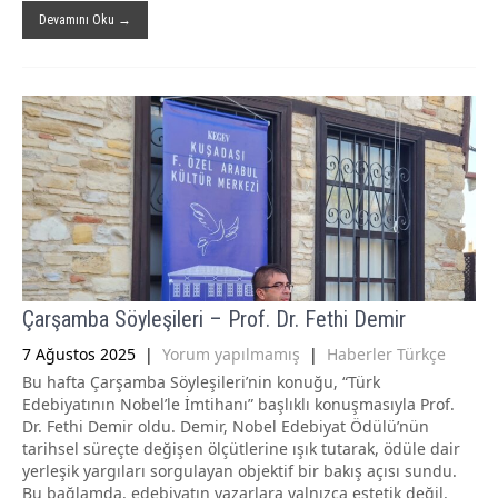
Devamını Oku →
Çarşamba Söyleşileri – Prof. Dr. Fethi Demir
7 Ağustos 2025
|
Yorum yapılmamış
|
Haberler Türkçe
Bu hafta Çarşamba Söyleşileri’nin konuğu, “Türk
Edebiyatının Nobel’le İmtihanı” başlıklı konuşmasıyla Prof.
Dr. Fethi Demir oldu. Demir, Nobel Edebiyat Ödülü’nün
tarihsel süreçte değişen ölçütlerine ışık tutarak, ödüle dair
yerleşik yargıları sorgulayan objektif bir bakış açısı sundu.
Bu bağlamda, edebiyatın yazarlara yalnızca estetik değil,