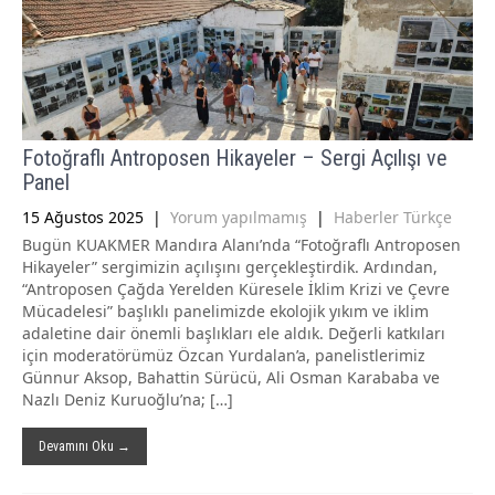
Fotoğraflı Antroposen Hikayeler – Sergi Açılışı ve
Panel
15 Ağustos 2025
|
Yorum yapılmamış
|
Haberler Türkçe
Bugün KUAKMER Mandıra Alanı’nda “Fotoğraflı Antroposen
Hikayeler” sergimizin açılışını gerçekleştirdik. Ardından,
“Antroposen Çağda Yerelden Küresele İklim Krizi ve Çevre
Mücadelesi” başlıklı panelimizde ekolojik yıkım ve iklim
adaletine dair önemli başlıkları ele aldık. Değerli katkıları
için moderatörümüz Özcan Yurdalan’a, panelistlerimiz
Günnur Aksop, Bahattin Sürücü, Ali Osman Karababa ve
Nazlı Deniz Kuruoğlu’na; […]
Devamını Oku →