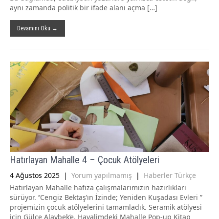
aynı zamanda politik bir ifade alanı açma […]
Devamını Oku →
Hatırlayan Mahalle 4 – Çocuk Atölyeleri
4 Ağustos 2025
|
Yorum yapılmamış
|
Haberler Türkçe
Hatırlayan Mahalle hafıza çalışmalarımızın hazırlıkları
sürüyor. ‘’Cengiz Bektaş’ın İzinde; Yeniden Kuşadası Evleri ”
projemizin çocuk atölyelerini tamamladık. Seramik atölyesi
için Gülce Alaybek’e, Hayalimdeki Mahalle Pop-up Kitap