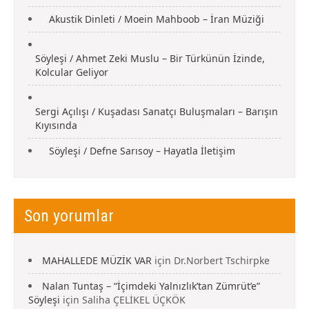
Akustik Dinleti / Moein Mahboob – İran Müziği
Söyleşi / Ahmet Zeki Muslu – Bir Türkünün İzinde,
Kolcular Geliyor
Sergi Açılışı / Kuşadası Sanatçı Buluşmaları – Barışın
Kıyısında
Söyleşi / Defne Sarısoy – Hayatla İletişim
Son yorumlar
MAHALLEDE MÜZİK VAR
için
Dr.Norbert Tschirpke
Nalan Tuntaş – “İçimdeki Yalnızlık’tan Zümrüt’e”
Söyleşi
için
Saliha ÇELİKEL ÜÇKÖK