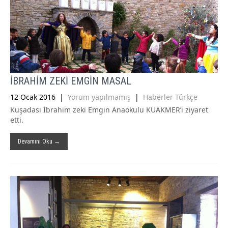
İBRAHİM ZEKİ EMGİN MASAL
12 Ocak 2016
|
Yorum yapılmamış
|
Haberler Türkçe
Kuşadası İbrahim zeki Emgin Anaokulu KUAKMER’i ziyaret
etti.
Devamını Oku →