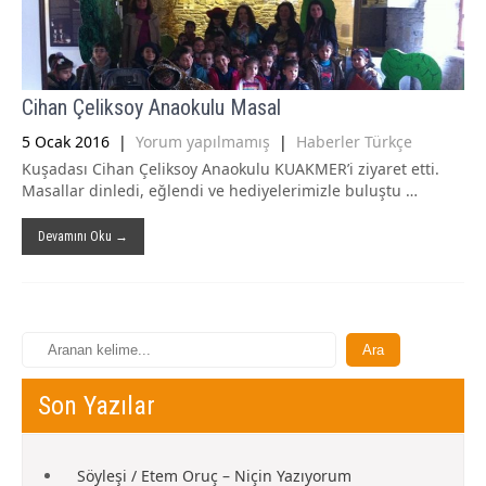
Cihan Çeliksoy Anaokulu Masal
5 Ocak 2016
|
Yorum yapılmamış
|
Haberler Türkçe
Kuşadası Cihan Çeliksoy Anaokulu KUAKMER’i ziyaret etti.
Masallar dinledi, eğlendi ve hediyelerimizle buluştu …
Devamını Oku →
Son Yazılar
Söyleşi / Etem Oruç – Niçin Yazıyorum