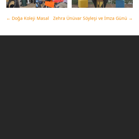
←
Doğa Koleji Masal
Zehra Ünüvar Söyleşi ve İmza Günü
→