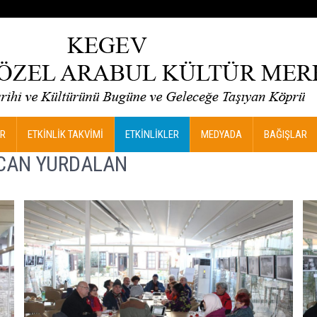
R
ETKİNLİK TAKVİMİ
ETKİNLİKLER
MEDYADA
BAĞIŞLAR
ZCAN YURDALAN