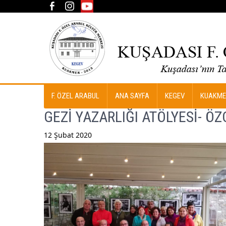
F. ÖZEL ARABUL
ANA SAYFA
KEGEV
KUAKME
GEZİ YAZARLIĞI ATÖLYESİ- Ö
12 Şubat 2020
Post
navigation