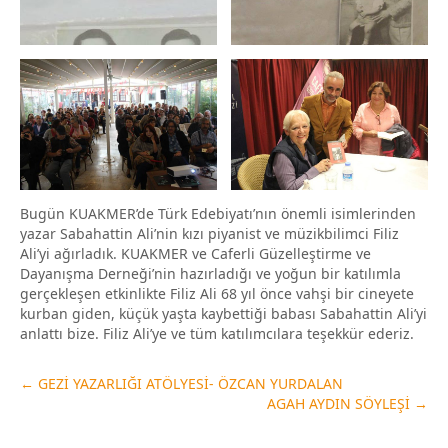
Bugün KUAKMER’de Türk Edebiyatı’nın önemli isimlerinden
yazar Sabahattin Ali’nin kızı piyanist ve müzikbilimci Filiz
Ali’yi ağırladık. KUAKMER ve Caferli Güzelleştirme ve
Dayanışma Derneği’nin hazırladığı ve yoğun bir katılımla
gerçekleşen etkinlikte Filiz Ali 68 yıl önce vahşi bir cineyete
kurban giden, küçük yaşta kaybettiği babası Sabahattin Ali’yi
anlattı bize. Filiz Ali’ye ve tüm katılımcılara teşekkür ederiz.
←
GEZİ YAZARLIĞI ATÖLYESİ- ÖZCAN YURDALAN
AGAH AYDIN SÖYLEŞİ
→