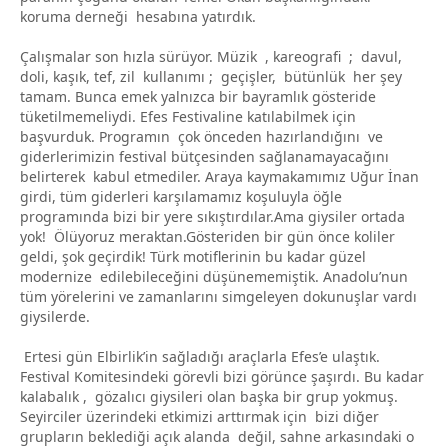
koruma derneği hesabına yatırdık.
Çalışmalar son hızla sürüyor. Müzik , kareografi ; davul,
doli, kaşık, tef, zil kullanımı ; geçişler, bütünlük her şey
tamam. Bunca emek yalnızca bir bayramlık gösteride
tüketilmemeliydi. Efes Festivaline katılabilmek için
başvurduk. Programın çok önceden hazırlandığını ve
giderlerimizin festival bütçesinden sağlanamayacağını
belirterek kabul etmediler. Araya kaymakamımız Uğur İnan
girdi, tüm giderleri karşılamamız koşuluyla öğle
programında bizi bir yere sıkıştırdılar.Ama giysiler ortada
yok! Ölüyoruz meraktan.Gösteriden bir gün önce koliler
geldi, şok geçirdik! Türk motiflerinin bu kadar güzel
modernize edilebileceğini düşünememiştik. Anadolu’nun
tüm yörelerini ve zamanlarını simgeleyen dokunuşlar vardı
giysilerde.
Ertesi gün Elbirlik’in sağladığı araçlarla Efes’e ulaştık.
Festival Komitesindeki görevli bizi görünce şaşırdı. Bu kadar
kalabalık , gözalıcı giysileri olan başka bir grup yokmuş.
Seyirciler üzerindeki etkimizi arttırmak için bizi diğer
grupların beklediği açık alanda değil, sahne arkasındaki o