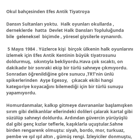
Okul bahçesinden Efes Antik Tiyatroya
Dansın Sultanları yoktu. Halk oyunları okullarda ,
derneklerde hatta Devlet Halk Dansları Topluluğunda
bile geleneksel biçimde , yöresel giysilerle oynanırdı.
5 Mayıs 1984 . Yüzlerce kişi birçok ülkenin halk oyunlarını
izlemek için Efes Antik Kentinin büyük tiyatrosunu
doldurmuş, sıkıntıyla bekliyordu.Hava çok sıcaktı, on
dakikadır bir sonraki ekip bir türlü sahneye çıkmıyordu.
Sonradan öğrenildiğine göre sunucu ,TRT’nin ünlü
spikerlerinden Ayşe Egesoy, çıkacak ekibi hangi
kategoriye koyacağını bilemediği için bir türlü sunuşu
yapamıyordu.
Homurdanmalar, kalkıp gitmeye davrananlar başlamışken
sırım gibi delikanlılar ellerindeki dolileri çalarak kartal gibi
süzülüp sahneyi doldurdu. Ardından güvercin yürüyüşlü
dal gibi genç kızlar teflerle, kaşıklarla uçuştular.Sahne
birden rengarenk olmuştu: siyah, bordo, mor, turkuaz,
pembe ve ışıl ışıl altın , gümüş rengi. İzleyiciler donmuştu,