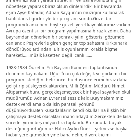
ama en azından yaratım sürecini ve saha komutanlığını
nöbetleşe yaparak biraz olsun dinlenirdik. Bir bayramda
eşim Ayşe Kafadar, Adnan Saygun’un müziğini kullanarak
batılı dans figürleriyle bir program sundu.Güzel bir
programdı ama ben böyle güzel yerel kaynaklarımız varken
Avrupa özentisi bir program yapılmasına biraz kızdım. Daha
bayramdan dönerken bir sonraki yılın gösterisi gözümde
canlandı: Peşrevlerle giren gençler top sahasını Kırkpınar’a
döndürüyor, ardından Bitlis oyunlarının orakla biçme
hareketi……müzik kasetten değil canlı…….
1983-1984 Öğretim Yılı Bayram Komitesi toplantısında
dönemin kaymakamı Uğur İnan çok değişik ve görkemli bir
program istediğini belirtince bu düşüncelerimi biraz daha
geliştirip süsleyerek aktardım. Milli Eğitim Müdürü Nimet
Altıparmak bunu gerçekleşemeyecek bir hayal sayarken okul
müdürümüz Adnan Evrensel sessiz kaldı.Kaymakamımız
destek verdi ama o da işin parasal yönünü
düşünüyordu.Ben Kuşadalıların kendi okullarına ilişkin bir
çalışmaya destek olacakları inancındaydım.Gerçekten de kısa
sürede yirmi beş milyon lira toplandı. Bu konuda büyük
desteğini gördüğümüz Halıcı Aydın Üner , yetmezse başka
hiçbir yere gitmeden yine bana gelin, diyerek içimi