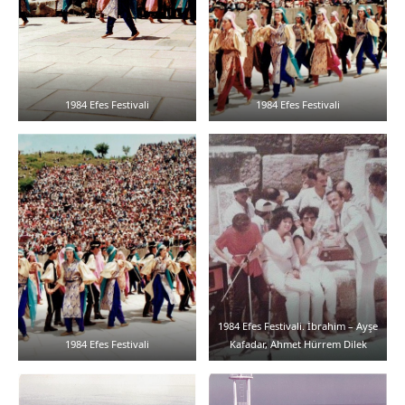
1984 Efes Festivali
1984 Efes Festivali
1984 Efes Festivali. İbrahim – Ayşe
1984 Efes Festivali
Kafadar, Ahmet Hürrem Dilek