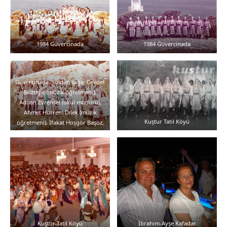
1984 Güvercinada
1984 Güvercinada
Güvercinada. Soldan sağa: Cevdet
Boztepe (müzik öğretmeni),
Adnan Evrensel (okul müdürü),
Ahmet Hürrem Dilek (müzik
Kuştur Tatil Köyü
öğretmeni), İfakat Hoşgör Başöz,
İbrahim Kafadar (beden eğitimi
öğretmeni), Ayşe Kafadar(beden
eğitimi öğretmeni)
Kuştur Tatil Köyü
İbrahim-Ayşe Kafadar