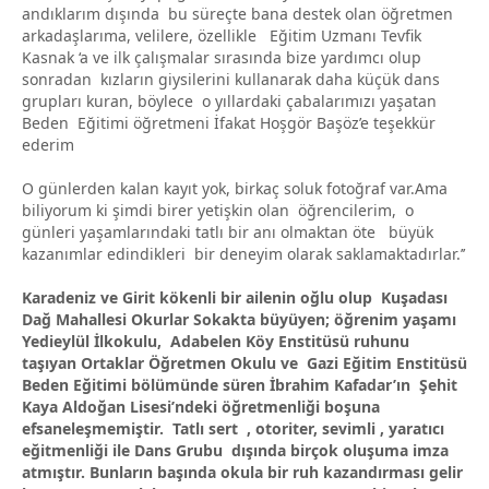
andıklarım dışında bu süreçte bana destek olan öğretmen
arkadaşlarıma, velilere, özellikle Eğitim Uzmanı Tevfik
Kasnak ‘a ve ilk çalışmalar sırasında bize yardımcı olup
sonradan kızların giysilerini kullanarak daha küçük dans
grupları kuran, böylece o yıllardaki çabalarımızı yaşatan
Beden Eğitimi öğretmeni İfakat Hoşgör Başöz’e teşekkür
ederim
O günlerden kalan kayıt yok, birkaç soluk fotoğraf var.Ama
biliyorum ki şimdi birer yetişkin olan öğrencilerim, o
günleri yaşamlarındaki tatlı bir anı olmaktan öte büyük
kazanımlar edindikleri bir deneyim olarak saklamaktadırlar.’’
Karadeniz ve Girit kökenli bir ailenin oğlu olup Kuşadası
Dağ Mahallesi Okurlar Sokakta büyüyen; öğrenim yaşamı
Yedieylül İlkokulu, Adabelen Köy Enstitüsü ruhunu
taşıyan Ortaklar Öğretmen Okulu ve Gazi Eğitim Enstitüsü
Beden Eğitimi bölümünde süren İbrahim Kafadar’ın Şehit
Kaya Aldoğan Lisesi’ndeki öğretmenliği boşuna
efsaneleşmemiştir. Tatlı sert , otoriter, sevimli , yaratıcı
eğitmenliği ile Dans Grubu dışında birçok oluşuma imza
atmıştır. Bunların başında okula bir ruh kazandırması gelir