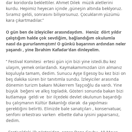
dar koridorda beklettiler. Ahmet Dilek müzik aletlerini
kurdu. Hepimiz heyecan içinde ,güneşin altında beklyoruz.
Sıramız geldi, sonrasını biliyorsunuz. Çocuklarım yüzümü
kara çıkartmadılar.’’
O gün ben de izleyiciler arasındaydım. Henüz dört yıldır
çalıştığım halde çok sevdiğim, bağlandığım okulumla
nasıl da gururlanmıştım! O günkü başarının ardından neler
yaşandı , yine İbrahim Kafadar’dan dinleyelim.
‘’ Festival Komitesi ertesi gün için bizi yine istedi.Bu kez
ulaşım, yemek onlardandı. Kaymakamımızdan izin almanız
koşuluyla tamam, dedim. Sunucu Ayşe Egesoy bu kez bizi on
beş dakika süren bir tanıtımla sundu. İzleyiciler arasında
dönemin turizm bakanı Mükerrem Taşçıoğlu da vardı. Yine
büyük beğeni ve alkış topladık. Gösteri sonunda bakan bizi
kutlamaya geldi ve bir ilçedeki devlet okulunun başardığı
bu çalışmanın Kültür Bakanlığı olarak da yapılması
gerektiğini belirtti. Elinizde bale sanatçıları , konservatuar,
senfoni orkestrası varken elbette daha iyisini yaparsanız,
dedim.