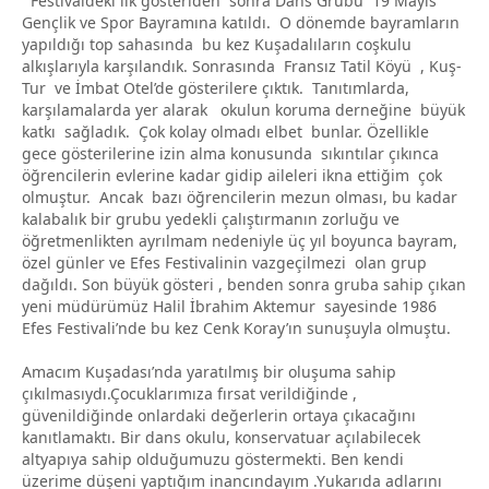
Festivaldeki ilk gösteriden sonra Dans Grubu 19 Mayıs
Gençlik ve Spor Bayramına katıldı. O dönemde bayramların
yapıldığı top sahasında bu kez Kuşadalıların coşkulu
alkışlarıyla karşılandık. Sonrasında Fransız Tatil Köyü , Kuş-
Tur ve İmbat Otel’de gösterilere çıktık. Tanıtımlarda,
karşılamalarda yer alarak okulun koruma derneğine büyük
katkı sağladık. Çok kolay olmadı elbet bunlar. Özellikle
gece gösterilerine izin alma konusunda sıkıntılar çıkınca
öğrencilerin evlerine kadar gidip aileleri ikna ettiğim çok
olmuştur. Ancak bazı öğrencilerin mezun olması, bu kadar
kalabalık bir grubu yedekli çalıştırmanın zorluğu ve
öğretmenlikten ayrılmam nedeniyle üç yıl boyunca bayram,
özel günler ve Efes Festivalinin vazgeçilmezi olan grup
dağıldı. Son büyük gösteri , benden sonra gruba sahip çıkan
yeni müdürümüz Halil İbrahim Aktemur sayesinde 1986
Efes Festivali’nde bu kez Cenk Koray’ın sunuşuyla olmuştu.
Amacım Kuşadası’nda yaratılmış bir oluşuma sahip
çıkılmasıydı.Çocuklarımıza fırsat verildiğinde ,
güvenildiğinde onlardaki değerlerin ortaya çıkacağını
kanıtlamaktı. Bir dans okulu, konservatuar açılabilecek
altyapıya sahip olduğumuzu göstermekti. Ben kendi
üzerime düşeni yaptığım inancındayım .Yukarıda adlarını