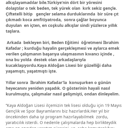
alkışlayamadılar bile.Türkiye’nin dört bir yöresini
dolaştılar o tek beden, tek yürek olan kırk sekiz gençle.
Çiftetelli bitip gençler selama durduklarında bir süre çıt
çıkmadı koca amfitiyatroda, sonra çağlar boyunca
duyulan en içten, en coşkulu alkışlar sindi yüzlerce yıllık
taşlara.
Arkada bekleyen biri, Beden Eğitimi öğretmeni İbrahim
Kafadar ; kurduğu hayalin gerçekleşmesi ve aylarca emek
verilen çalışmanın başarıya ulaşmasının kıvancı içinde ,
ona bu yolda destek olan arkadaşlarıyla
kucaklaşıyordu.Kaya Aldoğan Lisesi bir güzelliği daha
yaşamıştı, yaşatmıştı işte.
Yıllar sonra İbrahim Kafadar’la konuşurken o günün
heyecanını yeniden yaşadık. O gösterinin hayali nasıl
kurulmuştu, çalışmalar nasıl gelişmişti, ondan dinleyelim.
‘’Kaya Aldoğan Lisesi ilçemizin tek lisesi olduğu için 19 Mayıs
Gençlik ve Spor Bayramlarını biz hazırlardık.Her yıl bir
öncekinden daha iyi program hazırlayabilmek zordu,
yaratıcılık isterdi. O nedenle çalışmalarda hep birlikteydik