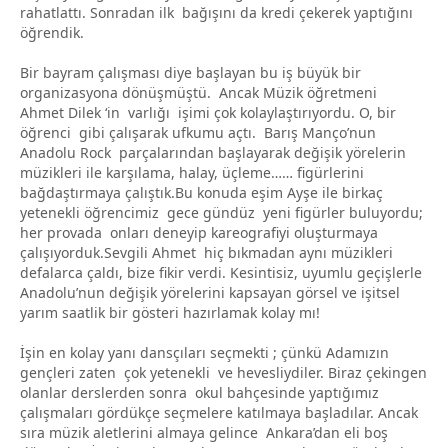
rahatlattı. Sonradan ilk bağışını da kredi çekerek yaptığını
öğrendik.
Bir bayram çalışması diye başlayan bu iş büyük bir
organizasyona dönüşmüştü. Ancak Müzik öğretmeni
Ahmet Dilek ‘in varlığı işimi çok kolaylaştırıyordu. O, bir
öğrenci gibi çalışarak ufkumu açtı. Barış Manço’nun
Anadolu Rock parçalarından başlayarak değişik yörelerin
müzikleri ile karşılama, halay, üçleme…… figürlerini
bağdaştırmaya çalıştık.Bu konuda eşim Ayşe ile birkaç
yetenekli öğrencimiz gece gündüz yeni figürler buluyordu;
her provada onları deneyip kareografiyi oluşturmaya
çalışıyorduk.Sevgili Ahmet hiç bıkmadan aynı müzikleri
defalarca çaldı, bize fikir verdi. Kesintisiz, uyumlu geçişlerle
Anadolu’nun değişik yörelerini kapsayan görsel ve işitsel
yarım saatlik bir gösteri hazırlamak kolay mı!
İşin en kolay yanı dansçıları seçmekti ; çünkü Adamızın
gençleri zaten çok yetenekli ve hevesliydiler. Biraz çekingen
olanlar derslerden sonra okul bahçesinde yaptığımız
çalışmaları gördükçe seçmelere katılmaya başladılar. Ancak
sıra müzik aletlerini almaya gelince Ankara’dan eli boş