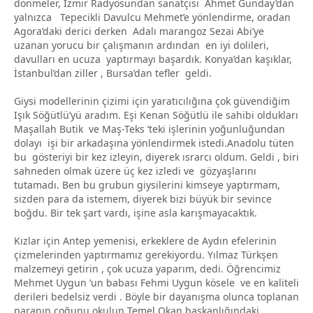
dönmeler, İzmir Radyosundan sanatçısı Ahmet Günday’dan
yalnızca Tepecikli Davulcu Mehmet’e yönlendirme, oradan
Agora’daki derici derken Adalı marangoz Sezai Abi’ye
uzanan yorucu bir çalışmanın ardından en iyi dolileri,
davulları en ucuza yaptırmayı başardık. Konya’dan kaşıklar,
İstanbul’dan ziller , Bursa’dan tefler geldi.
Giysi modellerinin çizimi için yaratıcılığına çok güvendiğim
Işık Söğütlü’yü aradım. Eşi Kenan Söğütlü ile sahibi oldukları
Maşallah Butik ve Maş-Teks ‘teki işlerinin yoğunluğundan
dolayı işi bir arkadaşına yönlendirmek istedi.Anadolu tüten
bu gösteriyi bir kez izleyin, diyerek ısrarcı oldum. Geldi , biri
sahneden olmak üzere üç kez izledi ve gözyaşlarını
tutamadı. Ben bu grubun giysilerini kimseye yaptırmam,
sizden para da istemem, diyerek bizi büyük bir sevince
boğdu. Bir tek şart vardı, işine asla karışmayacaktık.
Kızlar için Antep yemenisi, erkeklere de Aydın efelerinin
çizmelerinden yaptırmamız gerekiyordu. Yılmaz Türkşen
malzemeyi getirin , çok ucuza yaparım, dedi. Öğrencimiz
Mehmet Uygun ‘un babası Fehmi Uygun kösele ve en kaliteli
derileri bedelsiz verdi . Böyle bir dayanışma olunca toplanan
paranın çoğunu okulun Temel Okan başkanlığındaki