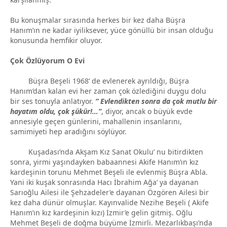
Bu konuşmalar sırasında herkes bir kez daha Büşra
Hanım’ın ne kadar iyiliksever, yüce gönüllü bir insan olduğu
konusunda hemfikir oluyor.
Çok Özlüyorum O Evi
Büşra Beşeli 1968’ de evlenerek ayrıldığı, Büşra
Hanım’dan kalan evi her zaman çok özlediğini duygu dolu
bir ses tonuyla anlatıyor.
“ Evlendikten sonra da çok mutlu bir
hayatım oldu, çok şükür!…”
, diyor, ancak o büyük evde
annesiyle geçen günlerini, mahallenin insanlarını,
samimiyeti hep aradığını söylüyor.
Kuşadası’nda Akşam Kız Sanat Okulu’ nu bitirdikten
sonra, yirmi yaşındayken babaannesi Akife Hanım’ın kız
kardeşinin torunu Mehmet Beşeli ile evlenmiş Büşra Abla.
Yani iki kuşak sonrasında Hacı İbrahim Ağa’ ya dayanan
Sarıoğlu Ailesi ile Şehzadeler’e dayanan Özgören Ailesi bir
kez daha dünür olmuşlar. Kayınvalide Nezihe Beşeli ( Akife
Hanım’ın kız kardeşinin kızı) İzmir’e gelin gitmiş. Oğlu
Mehmet Beşeli de doğma büyüme İzmirli. Mezarlıkbaşı’nda