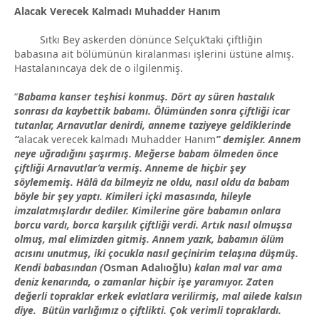
Alacak Verecek Kalmadı Muhadder Hanım
Sıtkı Bey askerden dönünce Selçuk’taki çiftliğin
babasına ait bölümünün kiralanması işlerini üstüne almış.
Hastalanıncaya dek de o ilgilenmiş.
“
Babama kanser teşhisi konmuş. Dört ay süren hastalık
sonrası da kaybettik babamı. Ölümünden sonra çiftliği icar
tutanlar, Arnavutlar denirdi, anneme taziyeye geldiklerinde
“
alacak verecek kalmadı Muhadder Hanım
” demişler. Annem
neye uğradığını şaşırmış. Meğerse babam ölmeden önce
çiftliği Arnavutlar’a vermiş. Anneme de hiçbir şey
söylememiş. H
âlâ
da bilmeyiz ne oldu, nasıl oldu da babam
böyle bir şey yaptı. Kimileri içki masasında, hileyle
imzalatmışlardır dediler. Kimilerine göre babamın onlara
borcu vardı, borca karşılık çiftliği verdi. Artık nasıl olmuşsa
olmuş, mal elimizden gitmiş. Annem yazık, babamın ölüm
acısını unutmuş, iki çocukla nasıl geçinirim telaşına düşmüş.
Kendi babasından (
Osman Adalıoğlu)
kalan mal var ama
deniz kenarında, o zamanlar hiçbir işe yaramıyor. Zaten
değerli topraklar erkek evlatlara verilirmiş, mal ailede kalsın
diye. Bütün varlığımız o çiftlikti. Çok verimli topraklardı.