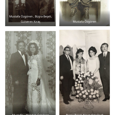
Mustafa Özgören , Büşra Beşeli,
Gülseren Kıraç
Mustafa Özgören
Mustafa – Handan Özgören
Büşra Beşeli Nişan fotoğrafı