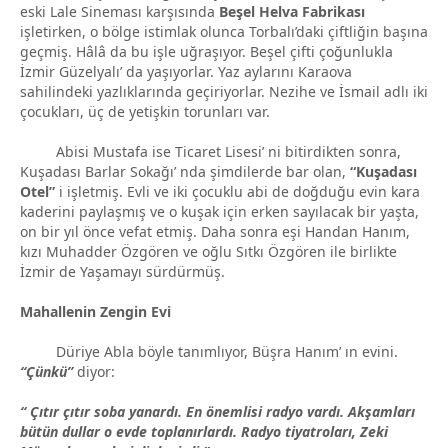
eski Lale Sineması karşısında
Beşel Helva Fabrikası
işletirken, o bölge istimlak olunca Torbalı’daki çiftliğin başına
geçmiş. Hâlâ da bu işle uğraşıyor. Beşel çifti çoğunlukla
İzmir Güzelyalı’ da yaşıyorlar. Yaz aylarını Karaova
sahilindeki yazlıklarında geçiriyorlar. Nezihe ve İsmail adlı iki
çocukları, üç de yetişkin torunları var.
Abisi Mustafa ise Ticaret Lisesi’ ni bitirdikten sonra,
Kuşadası Barlar Sokağı’ nda şimdilerde bar olan,
“Kuşadası
Otel”
i işletmiş. Evli ve iki çocuklu abi de doğduğu evin kara
kaderini paylaşmış ve o kuşak için erken sayılacak bir yaşta,
on bir yıl önce vefat etmiş. Daha sonra eşi Handan Hanım,
kızı Muhadder Özgören ve oğlu Sıtkı Özgören ile birlikte
İzmir de Yaşamayı sürdürmüş.
Mahallenin Zengin Evi
Düriye Abla böyle tanımlıyor, Büşra Hanım’ ın evini.
“Çünkü”
diyor:
“ Çıtır çıtır soba yanardı. En önemlisi radyo vardı. Akşamları
bütün dullar o evde toplanırlardı. Radyo tiyatroları, Zeki