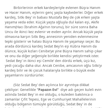
Birbirlerinin erkek kardeşleriyle evlenen Büşra Hanım
ve Hacer Hanım, eşlerini genç yaşta kaybederler. Diğer erkek
kardeş, Sıtkı Bey’ in babası Mustafa Bey de çok erken yaşta
yaşama veda eder. Küçük yaşta oğluyla dul kalan eşi, Akife
Hanım(Hacı İbrahim Ağa’nın torunu), bir süre sonra Baha
Uncu ile ikinci kez evlenir ve evden ayrılır. Ancak küçük yaşta
olmasına karşın Sıtkı Bey, annesinin yeniden evlenmesine
tepki gösterir ve halası Büşra Hanım ile yaşamayı seçer. Bu
arada dördüncü kardeş Sedat Bey’in eşi Kübra Hanım da
ölünce, küçük kızları Cenibe‘ye yine Büşra Hanım sahip çıkar
ve onu da diğer yeğeniyle birlikte kendisi yetiştirmek ister.
Sedat Bey’ in ikinci eşi Cemile’ den dördü erkek, üçü kız,
yedi çocuğu daha olur. Ancak Cenibe, amcasının oğlu Sıtkı’yı
kardeş bilir ve iki çocuk halalarıyla birlikte o büyük evde
yaşamlarını sürdürürler.
(Söz Sedat Bey’ den açılınca bir ayrıntıya dikkat
çekiliyor: Genellikle
“Papazın Evi”
diye adı geçen kuleli evin
aslında Sedat Bey’ in evi olduğu, o kuleden bakılınca o
zamanlar Çıfıt Tepesi, Ege ve Cumhuriyet Mahallelerinin
olduğu bölgenin tümüyle görüldüğü, Sedat Bey’ in de