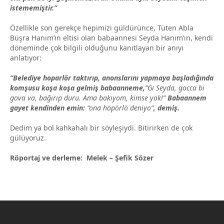
istememiştir.”
Özellikle son gerekçe hepimizi güldürünce, Tüten Abla
Büşra Hanım’ın eltisi olan babaannesi Seyda Hanım’ın, kendi
döneminde çok bilgili olduğunu kanıtlayan bir anıyı
anlatıyor:
“Belediye hoparlör taktırıp, anonslarını yapmaya başladığında
komşusu koşa koşa gelmiş babaanneme,
“Gı Seyda, gocca bi
gova va, bağırıp duru. Ama bakıyom, kimse yok!”
Babaannem
gayet kendinden emin:
“ona höpörlö deniyo”
, demiş.
Dedim ya bol kahkahalı bir söyleşiydi. Bitirirken de çok
gülüyoruz.
Röportaj ve derleme: Melek – Şefik Sözer