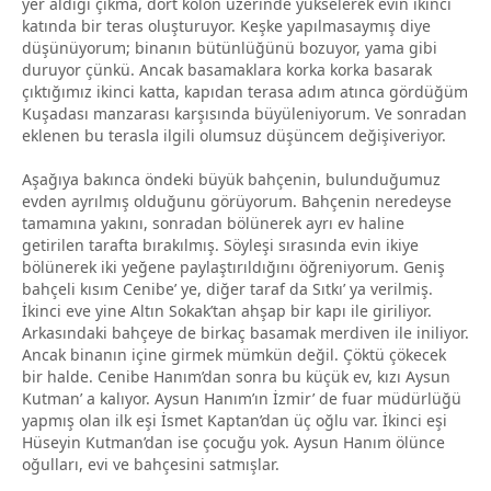
yer aldığı çıkma, dört kolon üzerinde yükselerek evin ikinci
katında bir teras oluşturuyor. Keşke yapılmasaymış diye
düşünüyorum; binanın bütünlüğünü bozuyor, yama gibi
duruyor çünkü. Ancak basamaklara korka korka basarak
çıktığımız ikinci katta, kapıdan terasa adım atınca gördüğüm
Kuşadası manzarası karşısında büyüleniyorum. Ve sonradan
eklenen bu terasla ilgili olumsuz düşüncem değişiveriyor.
Aşağıya bakınca öndeki büyük bahçenin, bulunduğumuz
evden ayrılmış olduğunu görüyorum. Bahçenin neredeyse
tamamına yakını, sonradan bölünerek ayrı ev haline
getirilen tarafta bırakılmış. Söyleşi sırasında evin ikiye
bölünerek iki yeğene paylaştırıldığını öğreniyorum. Geniş
bahçeli kısım Cenibe’ ye, diğer taraf da Sıtkı’ ya verilmiş.
İkinci eve yine Altın Sokak’tan ahşap bir kapı ile giriliyor.
Arkasındaki bahçeye de birkaç basamak merdiven ile iniliyor.
Ancak binanın içine girmek mümkün değil. Çöktü çökecek
bir halde. Cenibe Hanım’dan sonra bu küçük ev, kızı Aysun
Kutman’ a kalıyor. Aysun Hanım’ın İzmir’ de fuar müdürlüğü
yapmış olan ilk eşi İsmet Kaptan’dan üç oğlu var. İkinci eşi
Hüseyin Kutman’dan ise çocuğu yok. Aysun Hanım ölünce
oğulları, evi ve bahçesini satmışlar.