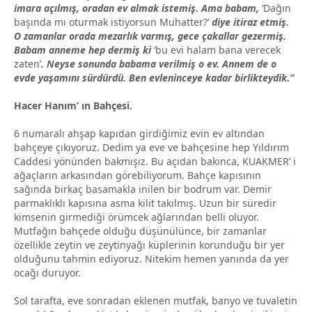
imara açılmış, oradan ev almak istemiş. Ama babam,
‘Dağın
başında mı oturmak istiyorsun Muhatter?’
diye itiraz etmiş.
O zamanlar orada mezarlık varmış, gece çakallar gezermiş.
Babam anneme hep dermiş ki
‘bu evi halam bana verecek
zaten’
. Neyse sonunda babama verilmiş o ev. Annem de o
evde yaşamını sürdürdü. Ben evleninceye kadar birlikteydik.”
Hacer Hanım’ ın Bahçesi.
6 numaralı ahşap kapıdan girdiğimiz evin ev altından
bahçeye çıkıyoruz. Dedim ya eve ve bahçesine hep Yıldırım
Caddesi yönünden bakmışız. Bu açıdan bakınca, KUAKMER’ i
ağaçların arkasından görebiliyorum. Bahçe kapısının
sağında birkaç basamakla inilen bir bodrum var. Demir
parmaklıklı kapısına asma kilit takılmış. Uzun bir süredir
kimsenin girmediği örümcek ağlarından belli oluyor.
Mutfağın bahçede olduğu düşünülünce, bir zamanlar
özellikle zeytin ve zeytinyağı küplerinin korunduğu bir yer
olduğunu tahmin ediyoruz. Nitekim hemen yanında da yer
ocağı duruyor.
Sol tarafta, eve sonradan eklenen mutfak, banyo ve tuvaletin