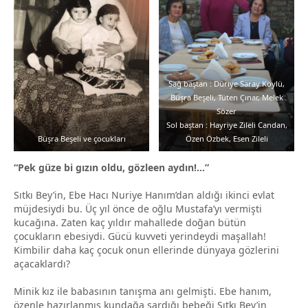
Sağ baştan : Düriye Saray Köylü,
Büşra Beşeli, Tüten Çınar, Melek
Sözer
Sol baştan : Hayriye Zileli Candan,
Büşra Beşeli ve çocukları
Özen Özbek, Esen Zileli
“Pek güze bi gızın oldu, gözleen aydın!…”
Sıtkı Bey’in, Ebe Hacı Nuriye Hanım’dan aldığı ikinci evlat
müjdesiydi bu. Üç yıl önce de oğlu Mustafa’yı vermişti
kucağına. Zaten kaç yıldır mahallede doğan bütün
çocukların ebesiydi. Gücü kuvveti yerindeydi maşallah!
Kimbilir daha kaç çocuk onun ellerinde dünyaya gözlerini
açacaklardı?
Minik kız ile babasının tanışma anı gelmişti. Ebe hanım,
özenle hazırlanmış kundağa sardığı bebeği Sıtkı Bey’in