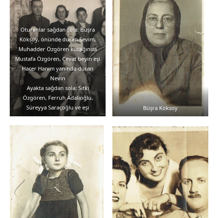
Oturanlar sağdan sola: Büşra
Köksoy, önünde duran Sevim,
Muhadder Özgören kucağında
Mustafa Özgören, Cevat beyin eşi
Hacer Hanım yanında duran
Nevin
Ayakta sağdan sola: Sıtkı
Özgören, Ferruh Adalıoğlu,
Süreyya Saraçoğlu ve eşi
Büşra Köksoy