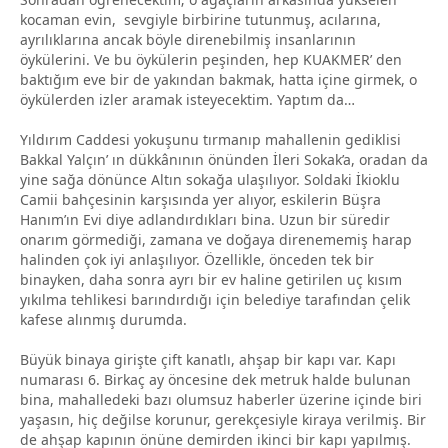
kocaman evin, sevgiyle birbirine tutunmuş, acılarına,
ayrılıklarına ancak böyle direnebilmiş insanlarının
öykülerini. Ve bu öykülerin peşinden, hep KUAKMER’ den
baktığım eve bir de yakından bakmak, hatta içine girmek, o
öykülerden izler aramak isteyecektim. Yaptım da…
Yıldırım Caddesi yokuşunu tırmanıp mahallenin gediklisi
Bakkal Yalçın’ ın dükkânının önünden İleri Sokak’a, oradan da
yine sağa dönünce Altın sokağa ulaşılıyor. Soldaki İkioklu
Camii bahçesinin karşısında yer alıyor, eskilerin Büşra
Hanım’ın Evi diye adlandırdıkları bina. Uzun bir süredir
onarım görmediği, zamana ve doğaya direnememiş harap
halinden çok iyi anlaşılıyor. Özellikle, önceden tek bir
binayken, daha sonra ayrı bir ev haline getirilen uç kısım
yıkılma tehlikesi barındırdığı için belediye tarafından çelik
kafese alınmış durumda.
Büyük binaya girişte çift kanatlı, ahşap bir kapı var. Kapı
numarası 6. Birkaç ay öncesine dek metruk halde bulunan
bina, mahalledeki bazı olumsuz haberler üzerine içinde biri
yaşasın, hiç değilse korunur, gerekçesiyle kiraya verilmiş. Bir
de ahşap kapının önüne demirden ikinci bir kapı yapılmış.