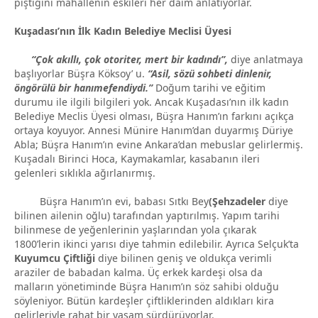
piştiğini mahallenin eskileri her daim anlatıyorlar.
Kuşadası’nın İlk Kadın Belediye Meclisi Üyesi
“Çok akıllı, çok otoriter, mert bir kadındı”,
diye anlatmaya
başlıyorlar Büşra Köksoy’ u.
“Asil, sözü sohbeti dinlenir,
öngörülü bir hanımefendiydi.”
Doğum tarihi ve eğitim
durumu ile ilgili bilgileri yok. Ancak Kuşadası’nın ilk kadın
Belediye Meclis Üyesi olması, Büşra Hanım’ın farkını açıkça
ortaya koyuyor. Annesi Münire Hanım’dan duyarmış Düriye
Abla; Büşra Hanım’ın evine Ankara’dan mebuslar gelirlermiş.
Kuşadalı Birinci Hoca, Kaymakamlar, kasabanın ileri
gelenleri sıklıkla ağırlanırmış.
Büşra Hanım’ın evi, babası Sıtkı Bey
(Şehzadeler
diye
bilinen ailenin oğlu) tarafından yaptırılmış. Yapım tarihi
bilinmese de yeğenlerinin yaşlarından yola çıkarak
1800’lerin ikinci yarısı diye tahmin edilebilir. Ayrıca Selçuk’ta
Kuyumcu Çiftliği
diye bilinen geniş ve oldukça verimli
araziler de babadan kalma. Üç erkek kardeşi olsa da
malların yönetiminde Büşra Hanım’ın söz sahibi olduğu
söyleniyor. Bütün kardeşler çiftliklerinden aldıkları kira
gelirleriyle rahat bir yaşam sürdürüyorlar.