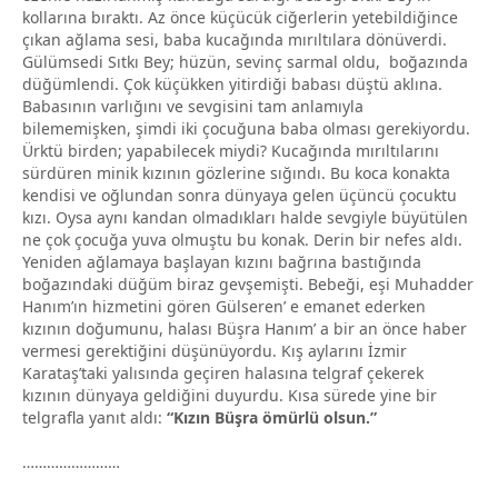
kollarına bıraktı. Az önce küçücük ciğerlerin yetebildiğince
çıkan ağlama sesi, baba kucağında mırıltılara dönüverdi.
Gülümsedi Sıtkı Bey; hüzün, sevinç sarmal oldu, boğazında
düğümlendi. Çok küçükken yitirdiği babası düştü aklına.
Babasının varlığını ve sevgisini tam anlamıyla
bilememişken, şimdi iki çocuğuna baba olması gerekiyordu.
Ürktü birden; yapabilecek miydi? Kucağında mırıltılarını
sürdüren minik kızının gözlerine sığındı. Bu koca konakta
kendisi ve oğlundan sonra dünyaya gelen üçüncü çocuktu
kızı. Oysa aynı kandan olmadıkları halde sevgiyle büyütülen
ne çok çocuğa yuva olmuştu bu konak. Derin bir nefes aldı.
Yeniden ağlamaya başlayan kızını bağrına bastığında
boğazındaki düğüm biraz gevşemişti. Bebeği, eşi Muhadder
Hanım’ın hizmetini gören Gülseren’ e emanet ederken
kızının doğumunu, halası Büşra Hanım’ a bir an önce haber
vermesi gerektiğini düşünüyordu. Kış aylarını İzmir
Karataş’taki yalısında geçiren halasına telgraf çekerek
kızının dünyaya geldiğini duyurdu. Kısa sürede yine bir
telgrafla yanıt aldı:
“Kızın Büşra ömürlü olsun.”
……………………