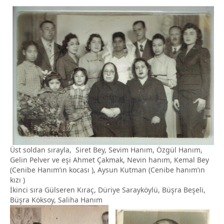
Üst soldan sırayla, Siret Bey, Sevim Hanım, Özgül Hanım,
Gelin Pelver ve eşi Ahmet Çakmak, Nevin hanım, Kemal Bey
(Cenibe Hanım’ın kocası ), Aysun Kutman (Cenibe hanım’ın
kızı )
İkinci sıra Gülseren Kıraç, Düriye Sarayköylü, Büşra Beşeli,
Büşra Köksoy, Saliha Hanım