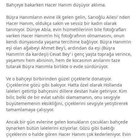
Bahçeye bakarken Hacer Hanım düşüyor aklıma.
Büşra Hanımların evine ilk gelen gelin, Sarıoğlu Ailesi’ nden
Hacer Hanım, oldukça sakin ve sessiz bir kadın olarak
tanınıyor. Düriye Abla, evin hizmetlilerinin bile fotoğrafları
varken Hacer Hanım’ın hiç fotoğrafının olmamasını, onun
kendi dünyasında yaşama tercihine bağlıyor. Büşra Hanım’ın
eşi olan ağabeyi Ahmet Bey’i, ardından da eşi (Büşra
Hanım’ın da kardeşi) Cevat Bey’ i genç yaşta toprağa verince,
yaşamını hem abisinin, hem de kocasının anılarını taze
tutarak Büşra Hanımla birlikte o evde sürdürüyor.
Ve o bahçeyi birbirinden güzel çiçeklerle donatıyor.
Çiçeklerine gözü gibi bakıyor. Hatta özel olarak Hollanda
laleleri getirtip bahçesini dillere destan hale getiriyor. Kim
bilir, belki de bir evlat sahibi olamamanın, onu sevgiyle
büyütememenin eksikliğini, çiçeklerini sevgiyle yetiştirerek
tamamlamaya çalışıyor.
Ancak bir gün evlerine gelen konukların çocukları bahçede
oynarken bütün lalelerini eziyorlar. Gözü gibi baktığı
çiçeklerini o halde gören Hacer Hanım çok kederleniyor. Evin