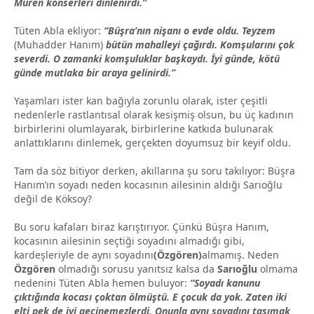
Müren konserleri dinlenirdi.”
Tüten Abla ekliyor:
“Büşra’nın nişanı o evde oldu. Teyzem
(Muhadder Hanım)
bütün mahalleyi çağırdı. Komşularını çok
severdi. O zamanki komşuluklar başkaydı. İyi günde, kötü
günde mutlaka bir araya gelinirdi.”
Yaşamları ister kan bağıyla zorunlu olarak, ister çeşitli
nedenlerle rastlantısal olarak kesişmiş olsun, bu üç kadının
birbirlerini olumlayarak, birbirlerine katkıda bulunarak
anlattıklarını dinlemek, gerçekten doyumsuz bir keyif oldu.
Tam da söz bitiyor derken, akıllarına şu soru takılıyor: Büşra
Hanım’ın soyadı neden kocasının ailesinin aldığı Sarıoğlu
değil de Köksoy?
Bu soru kafaları biraz karıştırıyor. Çünkü Büşra Hanım,
kocasının ailesinin seçtiği soyadını almadığı gibi,
kardeşleriyle de aynı soyadını
(Özgören)
almamış. Neden
Özgören
olmadığı sorusu yanıtsız kalsa da
Sarıoğlu
olmama
nedenini Tüten Abla hemen buluyor:
“Soyadı kanunu
çıktığında kocası çoktan ölmüştü. E çocuk da yok. Zaten iki
elti pek de iyi geçinemezlerdi. Onunla aynı soyadını taşımak