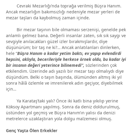
Cevraki Mezarlığı’nda toprağa verilmiş Büşra Hanım.
Ancak mezarlığın bakımsızlığı nedeniyle mezar yerleri de
mezar taşları da kaybolmuş zaman içinde.
Bir mezar taşının bile olmaması serzenişi, genelde pek
anlamlı gelmez bana. Değerli insanlar zaten, sık sık saygı ve
sevgiyle anılacakları güzel izler bırakmışlardır, diye
düşünürüm; bir taş ne ki?… Ancak anlatılanları dinlerken,
hele “
Büşra Hanım o kadar yetim baktı, ev yapıp evlendirdi
hepsini, aklıyla, becerileriyle herkese örnek oldu, bu kadar iyi
bir insanın değeri yeterince bilinemedi”
,
sözlerinden çok
etkilendim. Üzerinde adı yazılı bir mezar taşı olmalıydı diye
düşündüm. Belki o taşın başında, ölümünden altmış iki yıl
sonra hâlâ özlemle ve imrenilerek adın geçiyor, diyebilmek
için…
Ya Karataş’taki yalı? Önce iki katlı bina yıkılıp yerine
Köksoy Apartmanı yapılmış. Sonra da deniz doldurulmuş,
üstünden yol geçmiş ve Büşra Hanım’ın yalısı da denizi
metrelerce uzaklaştıran yola dolgu malzemesi olmuş.
Genç Yaşta Ölen Erkekler