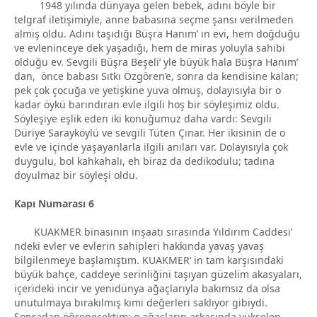
1948 yılında dünyaya gelen bebek, adını böyle bir
telgraf iletişimiyle, anne babasına seçme şansı verilmeden
almış oldu. Adını taşıdığı Büşra Hanım’ ın evi, hem doğduğu
ve evleninceye dek yaşadığı, hem de miras yoluyla sahibi
olduğu ev. Sevgili Büşra Beşeli’ yle büyük hala Büşra Hanım’
dan, önce babası Sıtkı Özgören’e, sonra da kendisine kalan;
pek çok çocuğa ve yetişkine yuva olmuş, dolayısıyla bir o
kadar öykü barındıran evle ilgili hoş bir söyleşimiz oldu.
Söyleşiye eşlik eden iki konuğumuz daha vardı: Sevgili
Düriye Sarayköylü ve sevgili Tüten Çınar. Her ikisinin de o
evle ve içinde yaşayanlarla ilgili anıları var. Dolayısıyla çok
duygulu, bol kahkahalı, eh biraz da dedikodulu; tadına
doyulmaz bir söyleşi oldu.
Kapı Numarası 6
KUAKMER binasının inşaatı sırasında Yıldırım Caddesi’
ndeki evler ve evlerin sahipleri hakkında yavaş yavaş
bilgilenmeye başlamıştım. KUAKMER’ in tam karşısındaki
büyük bahçe, caddeye serinliğini taşıyan güzelim akasyaları,
içerideki incir ve yenidünya ağaçlarıyla bakımsız da olsa
unutulmaya bırakılmış kimi değerleri saklıyor gibiydi.
Sonradan öğrenecektim; o ağaçların arkasında yükselen