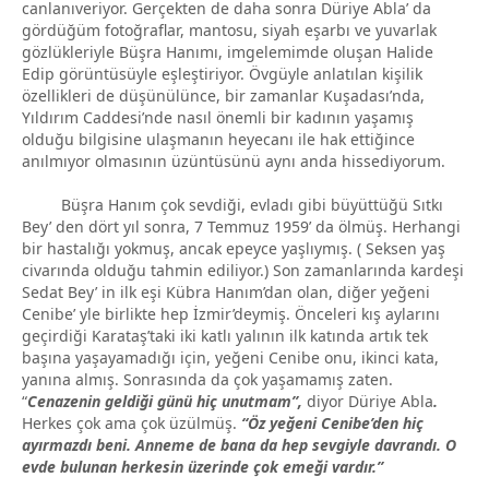
canlanıveriyor. Gerçekten de daha sonra Düriye Abla’ da
gördüğüm fotoğraflar, mantosu, siyah eşarbı ve yuvarlak
gözlükleriyle Büşra Hanımı, imgelemimde oluşan Halide
Edip görüntüsüyle eşleştiriyor. Övgüyle anlatılan kişilik
özellikleri de düşünülünce, bir zamanlar Kuşadası’nda,
Yıldırım Caddesi’nde nasıl önemli bir kadının yaşamış
olduğu bilgisine ulaşmanın heyecanı ile hak ettiğince
anılmıyor olmasının üzüntüsünü aynı anda hissediyorum.
Büşra Hanım çok sevdiği, evladı gibi büyüttüğü Sıtkı
Bey’ den dört yıl sonra, 7 Temmuz 1959’ da ölmüş. Herhangi
bir hastalığı yokmuş, ancak epeyce yaşlıymış. ( Seksen yaş
civarında olduğu tahmin ediliyor.) Son zamanlarında kardeşi
Sedat Bey’ in ilk eşi Kübra Hanım’dan olan, diğer yeğeni
Cenibe’ yle birlikte hep İzmir’deymiş. Önceleri kış aylarını
geçirdiği Karataş’taki iki katlı yalının ilk katında artık tek
başına yaşayamadığı için, yeğeni Cenibe onu, ikinci kata,
yanına almış. Sonrasında da çok yaşamamış zaten.
“
Cenazenin geldiği günü hiç unutmam”,
diyor Düriye Abla
.
Herkes çok ama çok üzülmüş.
“Öz yeğeni Cenibe’den hiç
ayırmazdı beni. Anneme de bana da hep sevgiyle davrandı. O
evde bulunan herkesin üzerinde çok emeği vardır.”