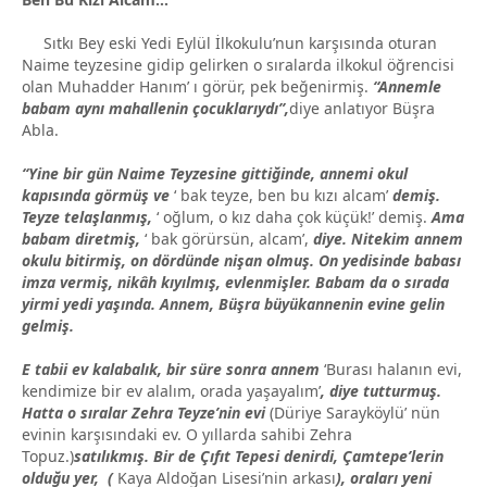
Sıtkı Bey eski Yedi Eylül İlkokulu’nun karşısında oturan
Naime teyzesine gidip gelirken o sıralarda ilkokul öğrencisi
olan Muhadder Hanım’ ı görür, pek beğenirmiş.
“Annemle
babam aynı mahallenin çocuklarıydı”,
diye anlatıyor Büşra
Abla.
“Yine bir gün Naime Teyzesine gittiğinde, annemi okul
kapısında görmüş ve
‘ bak teyze, ben bu kızı alcam’
demiş.
Teyze telaşlanmış,
‘ oğlum, o kız daha çok küçük!’ demiş.
Ama
babam diretmiş,
‘ bak görürsün, alcam’,
diye. Nitekim annem
okulu bitirmiş, on dördünde nişan olmuş. On yedisinde babası
imza vermiş, nikâh kıyılmış, evlenmişler. Babam da o sırada
yirmi yedi yaşında. Annem, Büşra büyükannenin evine gelin
gelmiş.
E tabii ev kalabalık, bir süre sonra annem
‘Burası halanın evi,
kendimize bir ev alalım, orada yaşayalım’
, diye tutturmuş.
Hatta o sıralar Zehra Teyze’nin evi
(Düriye Sarayköylü’ nün
evinin karşısındaki ev. O yıllarda sahibi Zehra
Topuz.)
satılıkmış. Bir de Çıfıt Tepesi denirdi, Çamtepe’lerin
olduğu yer, (
Kaya Aldoğan Lisesi’nin arkası
), oraları yeni