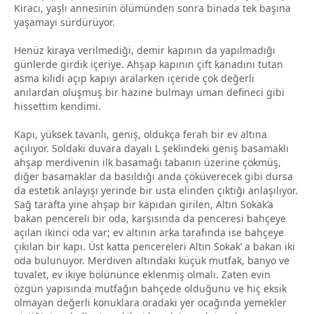
Kiracı, yaşlı annesinin ölümünden sonra binada tek başına
yaşamayı sürdürüyor.
Henüz kiraya verilmediği, demir kapının da yapılmadığı
günlerde girdik içeriye. Ahşap kapının çift kanadını tutan
asma kilidi açıp kapıyı aralarken içeride çok değerli
anılardan oluşmuş bir hazine bulmayı uman defineci gibi
hissettim kendimi.
Kapı, yüksek tavanlı, geniş, oldukça ferah bir ev altına
açılıyor. Soldaki duvara dayalı L şeklindeki geniş basamaklı
ahşap merdivenin ilk basamağı tabanın üzerine çökmüş,
diğer basamaklar da basıldığı anda çöküverecek gibi dursa
da estetik anlayışı yerinde bir usta elinden çıktığı anlaşılıyor.
Sağ tarafta yine ahşap bir kapıdan girilen, Altın Sokak’a
bakan pencereli bir oda, karşısında da penceresi bahçeye
açılan ikinci oda var; ev altının arka tarafında ise bahçeye
çıkılan bir kapı. Üst katta pencereleri Altın Sokak’ a bakan iki
oda bulunuyor. Merdiven altındaki küçük mutfak, banyo ve
tuvalet, ev ikiye bölününce eklenmiş olmalı. Zaten evin
özgün yapısında mutfağın bahçede olduğunu ve hiç eksik
olmayan değerli konuklara oradaki yer ocağında yemekler