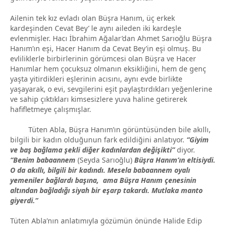
Ailenin tek kız evladı olan Büşra Hanım, üç erkek
kardeşinden Cevat Bey’ le aynı aileden iki kardeşle
evlenmişler. Hacı İbrahim Ağalar’dan Ahmet Sarıoğlu Büşra
Hanım’ın eşi, Hacer Hanım da Cevat Bey’in eşi olmuş. Bu
evliliklerle birbirlerinin görümcesi olan Büşra ve Hacer
Hanımlar hem çocuksuz olmanın eksikliğini, hem de genç
yaşta yitirdikleri eşlerinin acısını, aynı evde birlikte
yaşayarak, o evi, sevgilerini eşit paylaştırdıkları yeğenlerine
ve sahip çıktıkları kimsesizlere yuva haline getirerek
hafifletmeye çalışmışlar.
Tüten Abla, Büşra Hanım’ın görüntüsünden bile akıllı,
bilgili bir kadın olduğunun fark edildiğini anlatıyor.
“Giyim
ve baş bağlama şekli diğer kadınlardan değişikti”
diyor.
“Benim babaannem
(Seyda Sarıoğlu)
Büşra Hanım’ın eltisiydi.
O da akıllı, bilgili bir kadındı. Mesela babaannem oyalı
yemeniler bağlardı başına, ama Büşra Hanım çenesinin
altından bağladığı siyah bir eşarp takardı. Mutlaka manto
giyerdi.”
Tüten Abla’nın anlatımıyla gözümün önünde Halide Edip