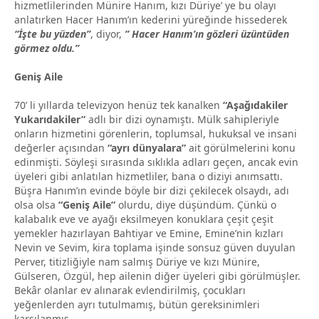
hizmetlilerinden Münire Hanım, kızı Düriye’ ye bu olayı
anlatırken Hacer Hanım’ın kederini yüreğinde hissederek
“İşte bu yüzden”
, diyor,
” Hacer Hanım’ın gözleri üzüntüden
görmez oldu.”
Geniş Aile
70’ li yıllarda televizyon henüz tek kanalken
“Aşağıdakiler
Yukarıdakiler”
adlı bir dizi oynamıştı. Mülk sahipleriyle
onların hizmetini görenlerin, toplumsal, hukuksal ve insani
değerler açısından
“ayrı dünyalara”
ait görülmelerini konu
edinmişti. Söyleşi sırasında sıklıkla adları geçen, ancak evin
üyeleri gibi anlatılan hizmetliler, bana o diziyi anımsattı.
Büşra Hanım’ın evinde böyle bir dizi çekilecek olsaydı, adı
olsa olsa
“Geniş Aile”
olurdu, diye düşündüm. Çünkü o
kalabalık eve ve ayağı eksilmeyen konuklara çeşit çeşit
yemekler hazırlayan Bahtiyar ve Emine, Emine’nin kızları
Nevin ve Sevim, kira toplama işinde sonsuz güven duyulan
Perver, titizliğiyle nam salmış Düriye ve kızı Münire,
Gülseren, Özgül, hep ailenin diğer üyeleri gibi görülmüşler.
Bekâr olanlar ev alınarak evlendirilmiş, çocukları
yeğenlerden ayrı tutulmamış, bütün gereksinimleri
karşılanmış.