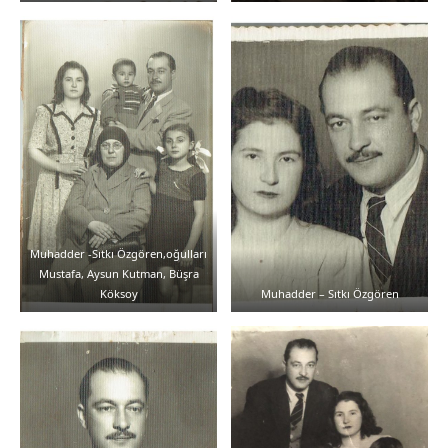
Muhadder -Sıtkı Özgören,oğulları
Mustafa, Aysun Kutman, Büşra
Köksoy
Muhadder – Sıtkı Özgören