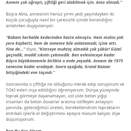
Annem çok uğraştı, çiftliği geri alabilmek için. Ama olmadı.”
Büşra Abla, annesinin henüz yirmi yedi yaşındayken iki
küçük çocuğuyla nasıl bir çaresizlik içinde kıvrandığını
anlatırken duygulanıyor:
“Babam herhalde kederinden hasta olmuştu. Hem malını yok
yere kaybetti, hem de anneme bile anlatamadı; içine attı.
Yine de…”
diyor,
“Kimseye muhtaç olmadık çok şükür! Güzel
geçindik, maddi sıkıntı çekmedik. Ben evleninceye kadar
Büşra büyükannemle birlikte o evde yaşadık. Annem de 1975
senesine kadar oradaydı. Sonra aşağıda, Grand Bazaar
bitişiğindeki eve taşındı.”
Sonrasında o çiftliğe ne olduğunu merak edip soruyorum ve
TOKİ evleri inşa edildiğini öğreniyorum. Dünya yüzeyinde
toprak görmeye dayanamayan, üst üste beton yığıp
insanları da beton duvarlar arasına istifleyen anlayışın
yanında, geleceğimizi üreten, bereketlendiren toprakların
entrikalı işlerle el değiştirmesi epeyce masum kalıyor, diye
düşünüyorum.
Ben Bu Kızı Alcam…