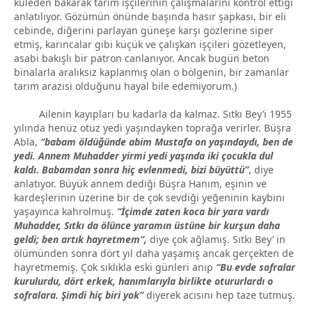
kuleden bakarak tarım işçilerinin çalışmalarını kontrol ettiği
anlatılıyor. Gözümün önünde başında hasır şapkası, bir eli
cebinde, diğerini parlayan güneşe karşı gözlerine siper
etmiş, karıncalar gibi küçük ve çalışkan işçileri gözetleyen,
asabi bakışlı bir patron canlanıyor. Ancak bugün beton
binalarla aralıksız kaplanmış olan o bölgenin, bir zamanlar
tarım arazisi olduğunu hayal bile edemiyorum.)
Ailenin kayıpları bu kadarla da kalmaz. Sıtkı Bey’i 1955
yılında henüz otuz yedi yaşındayken toprağa verirler. Büşra
Abla,
“babam öldüğünde abim Mustafa on yaşındaydı, ben de
yedi. Annem Muhadder yirmi yedi yaşında iki çocukla dul
kaldı. Babamdan sonra hiç evlenmedi, bizi büyüttü”
, diye
anlatıyor. Büyük annem dediği Büşra Hanım, eşinin ve
kardeşlerinin üzerine bir de çok sevdiği yeğeninin kaybını
yaşayınca kahrolmuş.
“İçimde zaten koca bir yara vardı
Muhadder, Sıtkı da ölünce yaramın üstüne bir kurşun daha
geldi; ben artık hayretmem”,
diye çok ağlamış. Sıtkı Bey’ in
ölümünden sonra dört yıl daha yaşamış ancak gerçekten de
hayretmemiş. Çok sıklıkla eski günleri anıp
“Bu evde sofralar
kurulurdu, dört erkek, hanımlarıyla birlikte otururlardı o
sofralara. Şimdi hiç biri yok”
diyerek acısını hep taze tutmuş.