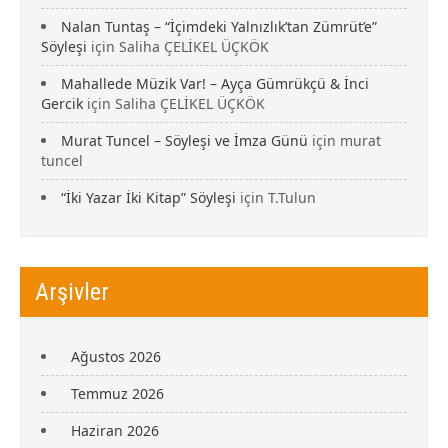
Nalan Tuntaş – “İçimdeki Yalnızlık’tan Zümrüt’e”
Söyleşi
için
Saliha ÇELİKEL ÜÇKÖK
Mahallede Müzik Var! – Ayça Gümrükçü & İnci
Gercik
için
Saliha ÇELİKEL ÜÇKÖK
Murat Tuncel – Söyleşi ve İmza Günü
için
murat
tuncel
“İki Yazar İki Kitap” Söyleşi
için
T.Tulun
Arşivler
Ağustos 2026
Temmuz 2026
Haziran 2026