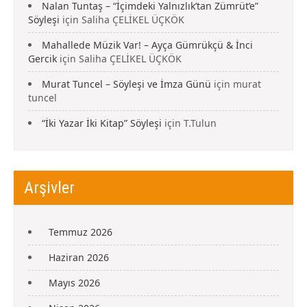
Nalan Tuntaş – “İçimdeki Yalnızlık’tan Zümrüt’e”
Söyleşi
için
Saliha ÇELİKEL ÜÇKÖK
Mahallede Müzik Var! – Ayça Gümrükçü & İnci
Gercik
için
Saliha ÇELİKEL ÜÇKÖK
Murat Tuncel – Söyleşi ve İmza Günü
için
murat
tuncel
“İki Yazar İki Kitap” Söyleşi
için
T.Tulun
Arşivler
Temmuz 2026
Haziran 2026
Mayıs 2026