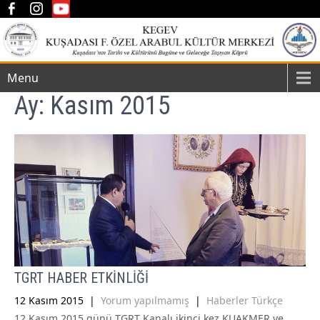
Menu
Ay:
Kasım 2015
TGRT HABER ETKİNLİĞİ
12 Kasım 2015
|
Yorum yapılmamış
|
Haberler Türkçe
12 Kasım 2015 günü TGRT Kanalı ikinci kez KUAKMER ve