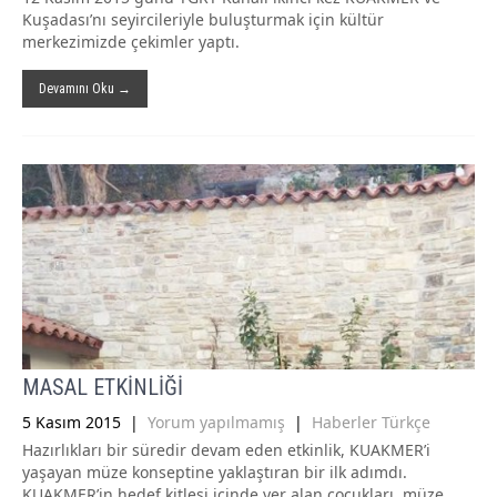
Kuşadası’nı seyircileriyle buluşturmak için kültür
merkezimizde çekimler yaptı.
Devamını Oku →
MASAL ETKİNLİĞİ
5 Kasım 2015
|
Yorum yapılmamış
|
Haberler Türkçe
Hazırlıkları bir süredir devam eden etkinlik, KUAKMER’i
yaşayan müze konseptine yaklaştıran bir ilk adımdı.
KUAKMER’in hedef kitlesi içinde yer alan çocukları, müze