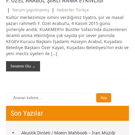
F. ÖZEL ARABUL ŞİİRLİ ANMA ETKİNLİĞİ
|
Yorum yapılmamış
|
Haberler Türkçe
Kültür merkezimize ismini verdiğimiz tiyatro, şiir ve masal
yazarı rahmetli F. Özel Arabul’u, 4 Kasım 2015 günü
şiirleriyle andık. KUAKMER’in Büstler Sofası’nda düzenlenen
ikramlı anma etkinliğine çok sayıda şiir sever yanında:
KEGEV Kurucu Başkanı İşadamı Hüseyin Arabul, Kuşadası
Belediye Başkanı Özer Kayalı, Kuşadası Belediyesi’nin eski ve
yeni meclis üyeleri ile […]
Devamını Oku →
Son Yazılar
Akustik Dinleti / Moein Mahboob – İran Müziği