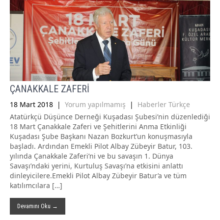
ÇANAKKALE ZAFERİ
18 Mart 2018
|
Yorum yapılmamış
|
Haberler Türkçe
Atatürkçü Düşünce Derneği Kuşadası Şubesi’nin düzenlediği
18 Mart Çanakkale Zaferi ve Şehitlerini Anma Etkinliği
Kuşadası Şube Başkanı Nazan Bozkurt’un konuşmasıyla
başladı. Ardından Emekli Pilot Albay Zübeyir Batur, 103.
yılında Çanakkale Zaferi’ni ve bu savaşın 1. Dünya
Savaşı’ndaki yerini, Kurtuluş Savaşı’na etkisini anlattı
dinleyicilere.Emekli Pilot Albay Zübeyir Batur’a ve tüm
katılımcılara […]
Devamını Oku →