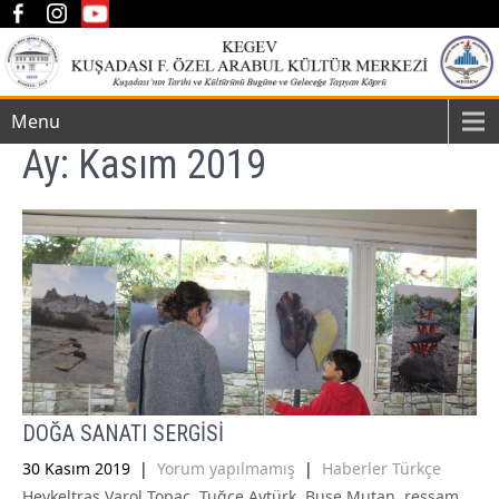
Menu
Ay:
Kasım 2019
DOĞA SANATI SERGİSİ
30 Kasım 2019
|
Yorum yapılmamış
|
Haberler Türkçe
Heykeltraş Varol Topaç, Tuğçe Aytürk, Buse Mutan, ressam