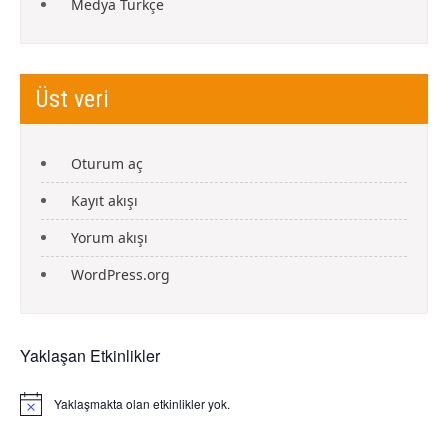
Medya Türkçe
Üst veri
Oturum aç
Kayıt akışı
Yorum akışı
WordPress.org
Yaklaşan Etkinlikler
Yaklaşmakta olan etkinlikler yok.
N
o
t