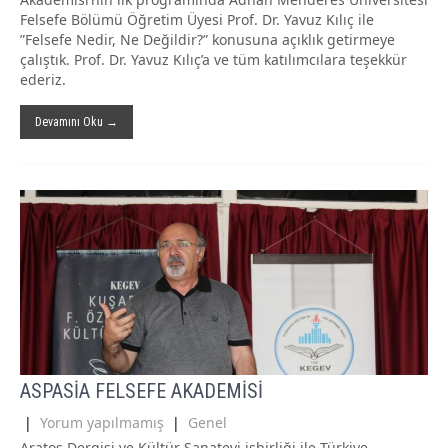
Felsefe Bölümü Öğretim Üyesi Prof. Dr. Yavuz Kılıç ile
”Felsefe Nedir, Ne Değildir?” konusuna açıklık getirmeye
çalıştık. Prof. Dr. Yavuz Kılıç’a ve tüm katılımcılara teşekkür
ederiz.
Devamını Oku →
ASPASİA FELSEFE AKADEMİSİ
|
Yorum yapılmamış
|
Genel
Aratos Dergisi ve Kültür Sanatevi işbirliği ile Türkiye