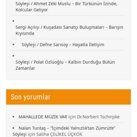
Söyleşi / Ahmet Zeki Muslu – Bir Türkünün İzinde,
Kolcular Geliyor
Sergi Açılışı / Kuşadası Sanatçı Buluşmaları – Barışın
Kıyısında
Söyleşi / Defne Sarısoy – Hayatla İletişim
Söyleşi / Polat Özlüoğlu – Kalbin Durduğu Bütün
Zamanlar
Son yorumlar
MAHALLEDE MÜZİK VAR
için
Dr.Norbert Tschirpke
Nalan Tuntaş – “İçimdeki Yalnızlık’tan Zümrüt’e”
Söyleşi
için
Saliha ÇELİKEL ÜÇKÖK