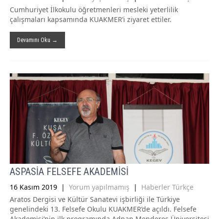
Cumhuriyet İlkokulu öğretmenleri mesleki yeterlilik
çalışmaları kapsamında KUAKMER’i ziyaret ettiler.
Devamını Oku →
ASPASİA FELSEFE AKADEMİSİ
16 Kasım 2019
|
Yorum yapılmamış
|
Haberler Türkçe
Aratos Dergisi ve Kültür Sanatevi işbirliği ile Türkiye
genelindeki 13. Felsefe Okulu KUAKMER’de açıldı. Felsefe
Akademisi’nin ilk programında Adnan Menderes Üniversitesi