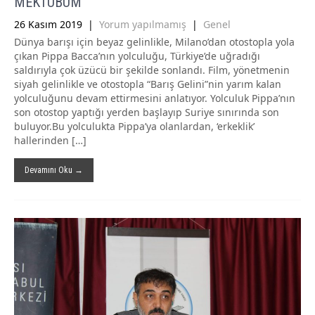
MEKTUBUM”
26 Kasım 2019
|
Yorum yapılmamış
|
Genel
Dünya barışı için beyaz gelinlikle, Milano’dan otostopla yola
çıkan Pippa Bacca’nın yolculuğu, Türkiye’de uğradığı
saldırıyla çok üzücü bir şekilde sonlandı. Film, yönetmenin
siyah gelinlikle ve otostopla “Barış Gelini”nin yarım kalan
yolculuğunu devam ettirmesini anlatıyor. Yolculuk Pippa’nın
son otostop yaptığı yerden başlayıp Suriye sınırında son
buluyor.Bu yolculukta Pippa’ya olanlardan, ‘erkeklik’
hallerinden […]
Devamını Oku →