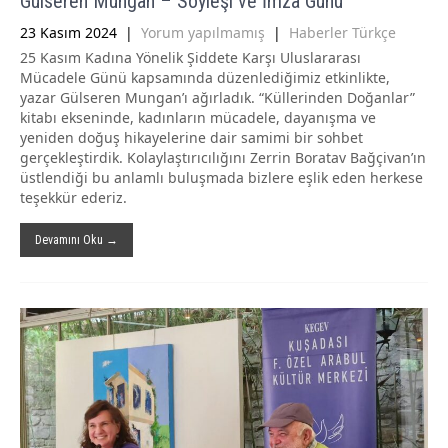
Gülseren Mungan – Söyleşi ve İmza Günü
23 Kasım 2024
|
Yorum yapılmamış
|
Haberler Türkçe
25 Kasım Kadına Yönelik Şiddete Karşı Uluslararası
Mücadele Günü kapsamında düzenlediğimiz etkinlikte,
yazar Gülseren Mungan’ı ağırladık. “Küllerinden Doğanlar”
kitabı ekseninde, kadınların mücadele, dayanışma ve
yeniden doğuş hikayelerine dair samimi bir sohbet
gerçekleştirdik. Kolaylaştırıcılığını Zerrin Boratav Bağçivan’ın
üstlendiği bu anlamlı buluşmada bizlere eşlik eden herkese
teşekkür ederiz.
Devamını Oku →