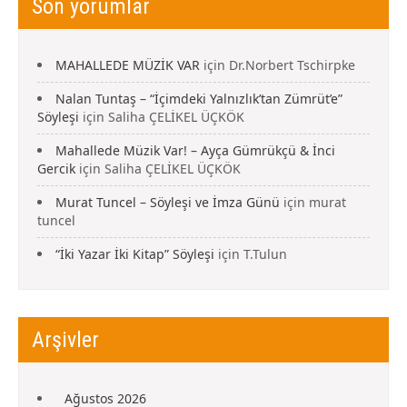
Son yorumlar
MAHALLEDE MÜZİK VAR
için
Dr.Norbert Tschirpke
Nalan Tuntaş – “İçimdeki Yalnızlık’tan Zümrüt’e”
Söyleşi
için
Saliha ÇELİKEL ÜÇKÖK
Mahallede Müzik Var! – Ayça Gümrükçü & İnci
Gercik
için
Saliha ÇELİKEL ÜÇKÖK
Murat Tuncel – Söyleşi ve İmza Günü
için
murat
tuncel
“İki Yazar İki Kitap” Söyleşi
için
T.Tulun
Arşivler
Ağustos 2026