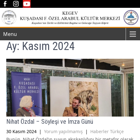
Menu
Ay:
Kasım 2024
Nihat Özdal – Söyleşi ve İmza Günü
30 Kasım 2024
|
Yorum yapılmamış
|
Haberler Türkçe
Bugün, Nihat Özdal’ın suyun akışkanlığını bir metafor olarak