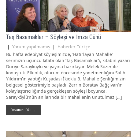
Taş Basamaklar – Söyleşi ve İmza Günü
|
Yorum yapılmamış
|
Haberler Türkçe
Bu hafta edebiyat söyleşimizde, ‘Hatırlayan Mahalle’
serimizin üçüncü kitabı olan ‘Taş Basamaklar’ı, kitabın yazarı
Düriye Sarayköylü ve yayına hazırlayan Melek Sözer ile
konuştuk. Etkinlik, oturum öncesinde yönetmenliğini Salih
Yıldırım’ın yaptığı Kuşadası İkioklu 3. Mahalle Şenliğimizin
belgesel gösterimiyle başladı. Zerrin Boratav Bağçivan’ın
kolaylaştırıcılığında gerçekleşen söyleşi boyunca,
Sarayköylü’nün anılarında bir mahallenin unutulmaz […]
Devamını Oku →