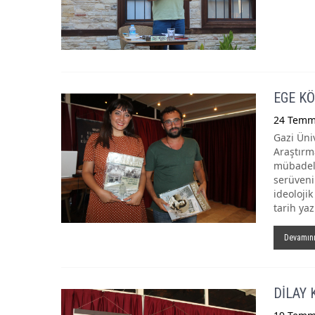
EGE KÖ
24 Temm
Gazi Üni
Araştırma
mübadeley
serüvenin
ideolojik
tarih yaz
Devamın
DİLAY 