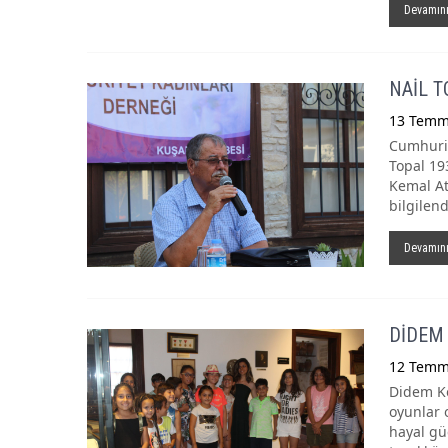
Devamın
NAİL T
13 Temm
Cumhuriy
Topal 19
Kemal At
bilgilend
Devamın
DİDEM 
12 Temm
Didem Kö
oyunlar o
hayal güç