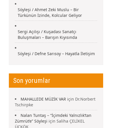
Söyleşi / Ahmet Zeki Muslu – Bir
Türkünün İzinde, Kolcular Geliyor
Sergi Açılışı / Kuşadası Sanatçı
Buluşmaları – Barışın Kıyısında
Söyleşi / Defne Sarısoy – Hayatla İletişim
Son yorumlar
MAHALLEDE MÜZİK VAR
için
Dr.Norbert
Tschirpke
Nalan Tuntaş – “İçimdeki Yalnızlık’tan
Zümrüt’e” Söyleşi
için
Saliha ÇELİKEL
ÜÇKÖK