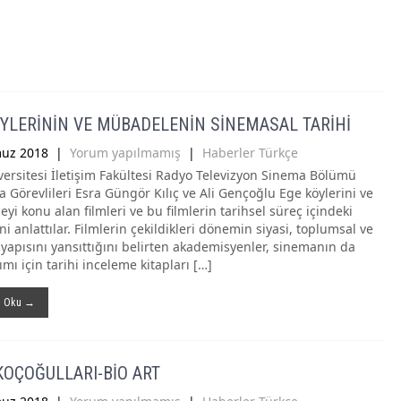
YLERİNİN VE MÜBADELENİN SİNEMASAL TARİHİ
uz 2018
|
Yorum yapılmamış
|
Haberler Türkçe
versitesi İletişim Fakültesi Radyo Televizyon Sinema Bölümü
 Görevlileri Esra Güngör Kılıç ve Ali Gençoğlu Ege köylerini ve
i konu alan filmleri ve bu filmlerin tarihsel süreç içindeki
i anlattılar. Filmlerin çekildikleri dönemin siyasi, toplumsal ve
 yapısını yansıttığını belirten akademisyenler, sinemanın da
ımı için tarihi inceleme kitapları […]
ı Oku →
KOÇOĞULLARI-BİO ART