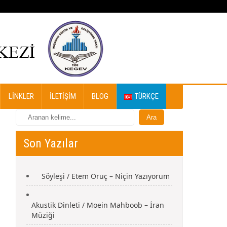
LINKLER
İLETIŞIM
BLOG
TÜRKÇE
Son Yazılar
Söyleşi / Etem Oruç – Niçin Yazıyorum
Akustik Dinleti / Moein Mahboob – İran
Müziği