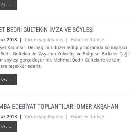
ı Oku →
 BEDRİ GÜLTEKİN İMZA VE SÖYLEŞİ
uz 2018
|
Yorum yapılmamış
|
Haberler Türkçe
et Kadınları Derneği’nin düzenlediği programda konuşmacı
dri Gültekin ile ”Asya’nın Yükselişi ve Bölgesel Birlikler Çağı”
ir söyleşi gerçekleştirildi. Mehmet Bedri Gültekin’e ve tüm
lara teşekkür ederiz.
ı Oku →
MBA EDEBİYAT TOPLANTILARI-ÖMER AKŞAHAN
uz 2018
|
Yorum yapılmamış
|
Haberler Türkçe
ı Oku →