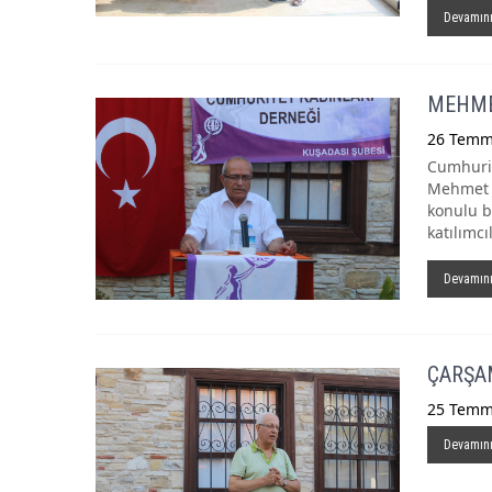
Devamın
MEHMET
26 Temm
Cumhuriy
Mehmet Be
konulu b
katılımcı
Devamın
ÇARŞA
25 Temm
Devamın