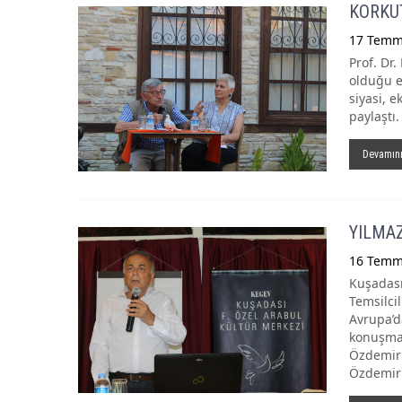
KORKUT
17 Temm
Prof. Dr.
olduğu e
siyasi, 
paylaştı.
Devamın
YILMAZ
16 Temm
Kuşadası
Temsilci
Avrupa’d
konuşma 
Özdemir 
Özdemir’