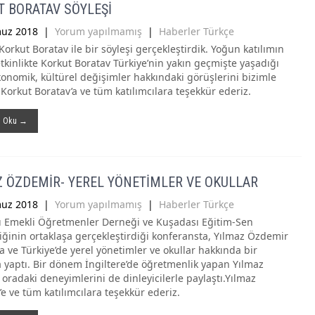
 BORATAV SÖYLEŞİ
uz 2018
|
Yorum yapılmamış
|
Haberler Türkçe
 Korkut Boratav ile bir söyleşi gerçekleştirdik. Yoğun katılımın
tkinlikte Korkut Boratav Türkiye’nin yakın geçmişte yaşadığı
ekonomik, kültürel değişimler hakkındaki görüşlerini bizimle
 Korkut Boratav’a ve tüm katılımcılara teşekkür ederiz.
ı Oku →
 ÖZDEMİR- YEREL YÖNETİMLER VE OKULLAR
uz 2018
|
Yorum yapılmamış
|
Haberler Türkçe
 Emekli Öğretmenler Derneği ve Kuşadası Eğitim-Sen
liğinin ortaklaşa gerçekleştirdiği konferansta, Yılmaz Özdemir
a ve Türkiye’de yerel yönetimler ve okullar hakkında bir
yaptı. Bir dönem İngiltere’de öğretmenlik yapan Yılmaz
oradaki deneyimlerini de dinleyicilerle paylaştı.Yılmaz
e ve tüm katılımcılara teşekkür ederiz.