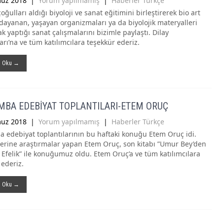
uz 2018
|
Yorum yapılmamış
|
Haberler Türkçe
oğulları aldığı biyoloji ve sanat eğitimini birleştirerek bio art
dayanan, yaşayan organizmaları ya da biyolojik materyalleri
k yaptığı sanat çalışmalarını bizimle paylaştı. Dilay
rı’na ve tüm katılımcılara teşekkür ederiz.
ı Oku →
MBA EDEBİYAT TOPLANTILARI-ETEM ORUÇ
uz 2018
|
Yorum yapılmamış
|
Haberler Türkçe
 edebiyat toplantılarının bu haftaki konuğu Etem Oruç idi.
zerine araştırmalar yapan Etem Oruç, son kitabı ”Umur Bey’den
e Efelik” ile konuğumuz oldu. Etem Oruç’a ve tüm katılımcılara
 ederiz.
ı Oku →