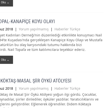
ı Oku →
OPAL-KANAPİÇE KOYU OLAYI
uz 2018
|
Yorum yapılmamış
|
Haberler Türkçe
et Kadınları Derneği’nin düzenlediği etkinlikte konuşmacı Nail
34’te Kuşadası’nda gerçekleşen Kanapiçe Koyu Olayı ve Mustafa
atürk’ün bu olay karşısındaki tutumu hakkında bizi
irdi. Nail Topal’a ve tüm katılımcılara teşekkür ederiz.
ı Oku →
KÖKTAŞ-MASAL ŞİİR ÖYKÜ ATÖLYESİ
uz 2018
|
Yorum yapılmamış
|
Haberler Türkçe
ktaş ile Masal Şiir Öykü Atölyesi yoğun ilgi gördü. Çocuklar,
ynadılar, şiirler dinlediler, öyküler yazdılar. Yaratıcılıklarını ve
lerini geliştirdiler. Eğlenerek öğrendiler. Didem Köktaş’a