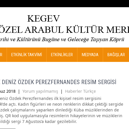
R
ETKİNLİK TAKVİMİ
ETKİNLİKLER
MEDYADA
BAĞIŞLAR
 DENİZ ÖZDEK PEREZFERNANDES RESİM SERGİSİ
uz 2018
|
Yorum yapılmamış
|
Haberler Türkçe
eniz Özdek Perezfernandes ilk kişisel resim sergisini
de açtı. Kadın figürleri ve neon renklerin dikkat çektiği sergide
zdek çalışmalarını yaparken dinlediği Küba müziklerinden de
iş. QR kod uygulamasıyla resimlerin hikayelerinin ve müziklerin
ldiği sergi 7 Ağustos’a kadar gezilebilir.