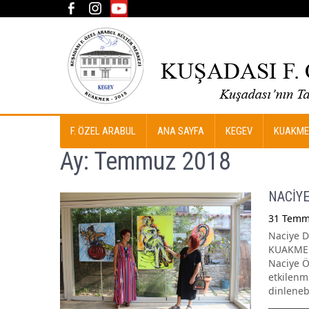
F. ÖZEL ARABUL
ANA SAYFA
KEGEV
KUAKME
Ay:
Temmuz 2018
NACİYE
31 Temm
Naciye D
KUAKMER’
Naciye Ö
etkilenm
dinlenebi