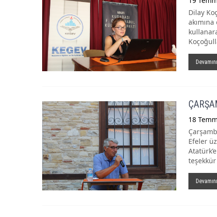
19 Temm
Dilay Koç
akımına 
kullanara
Koçoğulla
Devamın
ÇARŞA
18 Temm
Çarşamba
Efeler ü
Atatürk’
teşekkür
Devamın