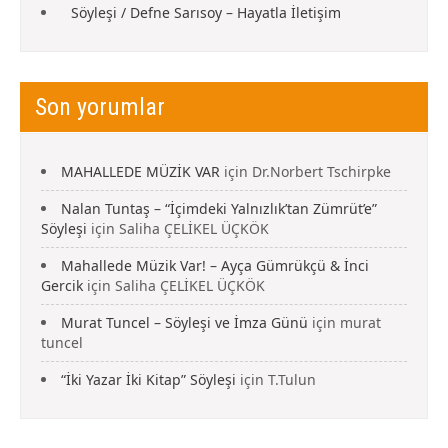
Söyleşi / Defne Sarısoy – Hayatla İletişim
Son yorumlar
MAHALLEDE MÜZİK VAR
için
Dr.Norbert Tschirpke
Nalan Tuntaş – “İçimdeki Yalnızlık’tan Zümrüt’e”
Söyleşi
için
Saliha ÇELİKEL ÜÇKÖK
Mahallede Müzik Var! – Ayça Gümrükçü & İnci
Gercik
için
Saliha ÇELİKEL ÜÇKÖK
Murat Tuncel – Söyleşi ve İmza Günü
için
murat
tuncel
“İki Yazar İki Kitap” Söyleşi
için
T.Tulun