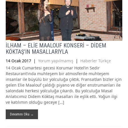
İLHAM – ELİE MAALOUF KONSERİ – DİDEM
KÖKTAŞ’IN MASALLARIYLA
14 Ocak 2017
|
Yorum yapılmamış
|
Haberler Türkçe
14 Ocak Cumartesi gecesi Korumar Hotel’in Sedir
Restaurant’ında muhteşem bir atmosferde muhteşem
insanlar ile büyülü bir yolculuğa çıktık. Fransa’dan bizler için
gelen Elie Maalouf çaldığı piyano ve diğer enstrumanları ile
salondaki herkesi yolculuğa çıkardı. Bu yolculuğa Masal
Anlatıcımız Didem Köktaş masalları ile eşlik etti. Yoğun ilgi
ve katılımın olduğu geceye […]
Devamını Oku →