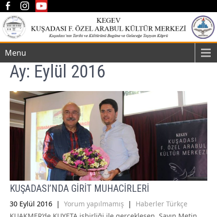
Menu
Ay:
Eylül 2016
KUŞADASI’NDA GİRİT MUHACİRLERİ
30 Eylül 2016
|
Yorum yapılmamış
|
Haberler Türkçe
KUAKMER’de KUYETA işbirliği ile gerçekleşen, Sayın Metin