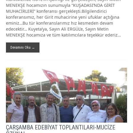
MENEKŞE hocamızın sunumuyla “KUŞADASI’NDA GİRİT
MUHACİRLERİ” konferansı gerçekleşti.Bilgilendirici
konferansımız, her Girit muhacirine yeni ufuklar açtığına
eminiz…Bu tür konferanslarımız hız kesmeden devam
edecektir… Kuyeta’ya, Sayın Ali ERGÜL’e, Sayın Metin
MENEKŞE hocamıza ve tüm katılımcılara teşekkür ederiz…
Devamını Oku →
ÇARŞAMBA EDEBİYAT TOPLANTILARI-MUCİZE