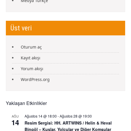
Medya Türkçe
Üst veri
Oturum aç
Kayıt akışı
Yorum akışı
WordPress.org
Yaklaşan Etkinlikler
Ağustos 14 @ 18:00
-
Ağustos 28 @ 19:00
AĞU
14
Resim Sergisi: HH. ARTWINS / Helin & Heval
Bingöl – Kuşlar, Yolcular ve Diğer Komşular