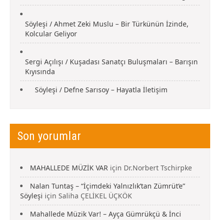
Söyleşi / Ahmet Zeki Muslu – Bir Türkünün İzinde,
Kolcular Geliyor
Sergi Açılışı / Kuşadası Sanatçı Buluşmaları – Barışın
Kıyısında
Söyleşi / Defne Sarısoy – Hayatla İletişim
Son yorumlar
MAHALLEDE MÜZİK VAR
için
Dr.Norbert Tschirpke
Nalan Tuntaş – “İçimdeki Yalnızlık’tan Zümrüt’e”
Söyleşi
için
Saliha ÇELİKEL ÜÇKÖK
Mahallede Müzik Var! – Ayça Gümrükçü & İnci