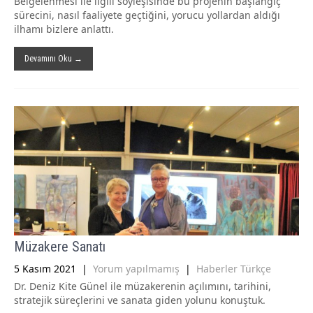
Belgelenmesi ile ilgili söyleşisinde bu projenin başlangıç
sürecini, nasıl faaliyete geçtiğini, yorucu yollardan aldığı
ilhamı bizlere anlattı.
Devamını Oku →
Müzakere Sanatı
5 Kasım 2021
|
Yorum yapılmamış
|
Haberler Türkçe
Dr. Deniz Kite Günel ile müzakerenin açılımını, tarihini,
stratejik süreçlerini ve sanata giden yolunu konuştuk.