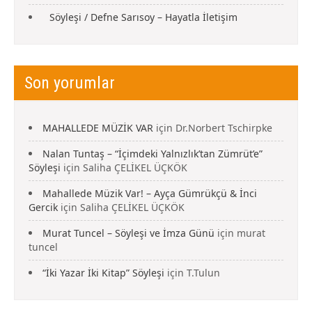
Söyleşi / Defne Sarısoy – Hayatla İletişim
Son yorumlar
MAHALLEDE MÜZİK VAR
için
Dr.Norbert Tschirpke
Nalan Tuntaş – “İçimdeki Yalnızlık’tan Zümrüt’e”
Söyleşi
için
Saliha ÇELİKEL ÜÇKÖK
Mahallede Müzik Var! – Ayça Gümrükçü & İnci
Gercik
için
Saliha ÇELİKEL ÜÇKÖK
Murat Tuncel – Söyleşi ve İmza Günü
için
murat
tuncel
“İki Yazar İki Kitap” Söyleşi
için
T.Tulun