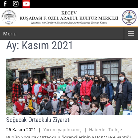
Menu
Ay:
Kasım 2021
Soğucak Ortaokulu Ziyareti
26 Kasım 2021
|
Yorum yapılmamış
|
Haberler Türkçe
Bugün Soğucak Ortaokulu öğrencilerinin KUAKMER’e yaptığı