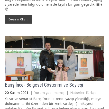
ziyaretle hem bilgi dolu hem de keyifli bir gün geçirdik. 🏫👩
🧑
Devamını Oku →
Barış İnce- Belgesel Gösterimi ve Söyleşi
20 Kasım 2021
|
Yorum yapılmamış
|
Haberler Türkçe
Yazar ve senarist Barış İnce ile kendi yazıp yönettiği, midye
dolmanın tarihi üzerinden bir kent kardeşliği hikayesi
anlatan Kabuğu Kırmak adlı kısa belgeselini izleyip, belgesel