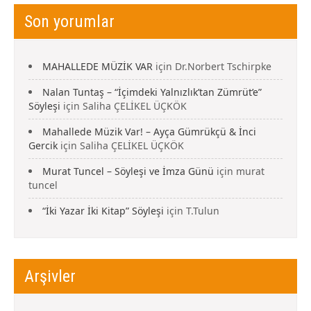
Son yorumlar
MAHALLEDE MÜZİK VAR
için
Dr.Norbert Tschirpke
Nalan Tuntaş – “İçimdeki Yalnızlık’tan Zümrüt’e”
Söyleşi
için
Saliha ÇELİKEL ÜÇKÖK
Mahallede Müzik Var! – Ayça Gümrükçü & İnci
Gercik
için
Saliha ÇELİKEL ÜÇKÖK
Murat Tuncel – Söyleşi ve İmza Günü
için
murat
tuncel
“İki Yazar İki Kitap” Söyleşi
için
T.Tulun
Arşivler