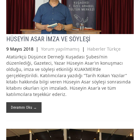
HÜSEYİN ASAR İMZA VE SÖYLEŞİ
9 Mayıs 2018
|
Yorum yapılmamış
|
Haberler Türkçe
Atatürkçü Düşünce Derneği Kuşadası Şubesi’nin
düzenlediği, Gazeteci, Yazar Hüseyin Asar’ın konuşmacı
olduğu, imza ve söyleşi etkinliği KUAKMER’de
gerçekleştirildi. Katılımcılara yazdığı ”Tarih Kokan Yazılar”
kitabı hakkında bilgi veren Hüseyin Asar söyleşi sonrasında
kitabını okurları için imzaladı. Hüseyin Asar’a ve tüm
katılımcılara teşekkür ederiz.
Devamını Oku →