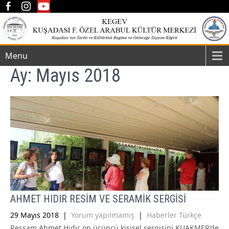
Menu
Ay:
Mayıs 2018
AHMET HIDIR RESİM VE SERAMİK SERGİSİ
29 Mayıs 2018
|
Yorum yapılmamış
|
Haberler Türkçe
Ressam Ahmet Hıdır on üçüncü kişisel sergisini KUAKMER’de