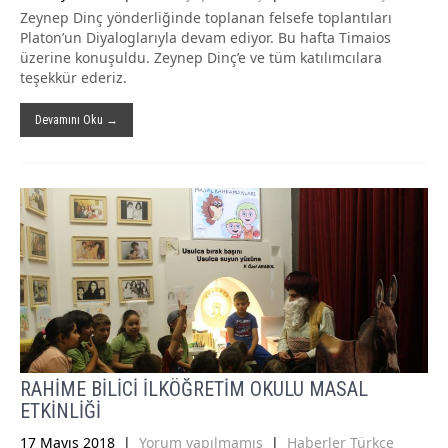
Zeynep Dinç yönderliğinde toplanan felsefe toplantıları
Platon’un Diyaloglarıyla devam ediyor. Bu hafta Timaios
üzerine konuşuldu. Zeynep Dinç’e ve tüm katılımcılara
teşekkür ederiz.
Devamını Oku →
RAHİME BİLİCİ İLKÖĞRETİM OKULU MASAL
ETKİNLİĞİ
17 Mayıs 2018
|
Yorum yapılmamış
|
Haberler Türkçe