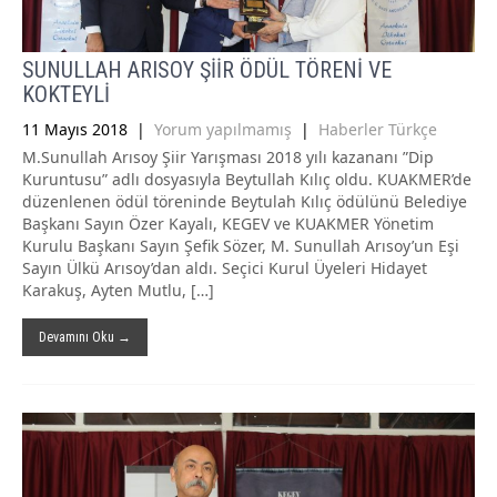
SUNULLAH ARISOY ŞİİR ÖDÜL TÖRENİ VE
KOKTEYLİ
11 Mayıs 2018
|
Yorum yapılmamış
|
Haberler Türkçe
M.Sunullah Arısoy Şiir Yarışması 2018 yılı kazananı ”Dip
Kuruntusu” adlı dosyasıyla Beytullah Kılıç oldu. KUAKMER’de
düzenlenen ödül töreninde Beytulah Kılıç ödülünü Belediye
Başkanı Sayın Özer Kayalı, KEGEV ve KUAKMER Yönetim
Kurulu Başkanı Sayın Şefik Sözer, M. Sunullah Arısoy’un Eşi
Sayın Ülkü Arısoy’dan aldı. Seçici Kurul Üyeleri Hidayet
Karakuş, Ayten Mutlu, […]
Devamını Oku →