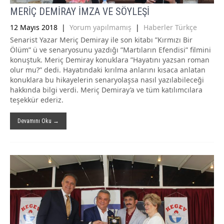
MERİÇ DEMİRAY İMZA VE SÖYLEŞİ
12 Mayıs 2018
|
Yorum yapılmamış
|
Haberler Türkçe
Senarist Yazar Meriç Demiray ile son kitabı ”Kırmızı Bir
Ölüm” ü ve senaryosunu yazdığı ”Martıların Efendisi” filmini
konuştuk. Meriç Demiray konuklara ”Hayatını yazsan roman
olur mu?” dedi. Hayatındaki kırılma anlarını kısaca anlatan
konuklara bu hikayelerin senaryolaşsa nasıl yazılabileceği
hakkında bilgi verdi. Meriç Demiray’a ve tüm katılımcılara
teşekkür ederiz.
Devamını Oku →