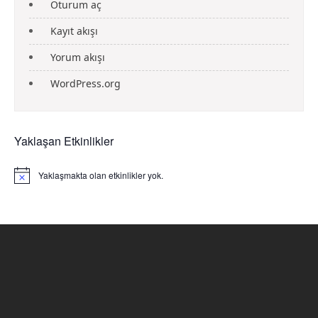
Oturum aç
Kayıt akışı
Yorum akışı
WordPress.org
Yaklaşan Etkinlikler
Yaklaşmakta olan etkinlikler yok.
N
o
t
i
c
e