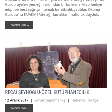
Gurup üyeleri yemeğin ardından birbirlerine kitap hediye
edip, serbest çağrışım temalı bir etkinlik yaptılar. Okuma
Gurubu’nu KUAKMER’de ağırlamaktan mutluluk duyduk.
Devamını Oku →
RECAİ ŞEYHOĞLU-ÖZEL KÜTÜPHANECİLİK
12 Aralık 2017
|
Yorum yapılmamış
|
Haberler Türkçe
Devamını Oku →