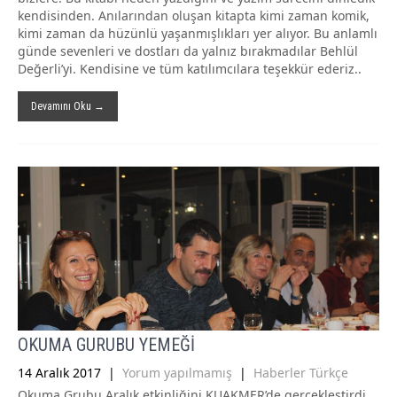
kendisinden. Anılarından oluşan kitapta kimi zaman komik,
kimi zaman da hüzünlü yaşanmışlıkları yer alıyor. Bu anlamlı
günde sevenleri ve dostları da yalnız bırakmadılar Behlül
Değerli’yi. Kendisine ve tüm katılımcılara teşekkür ederiz..
Devamını Oku →
OKUMA GURUBU YEMEĞİ
14 Aralık 2017
|
Yorum yapılmamış
|
Haberler Türkçe
Okuma Grubu Aralık etkinliğini KUAKMER’de gerçekleştirdi.