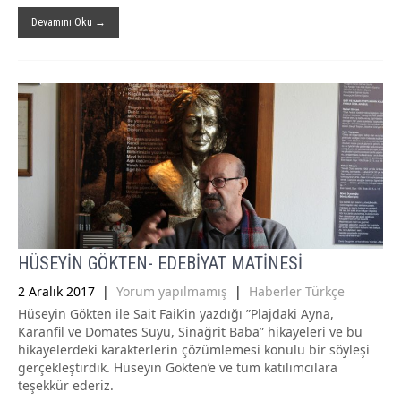
Devamını Oku →
HÜSEYİN GÖKTEN- EDEBİYAT MATİNESİ
2 Aralık 2017
|
Yorum yapılmamış
|
Haberler Türkçe
Hüseyin Gökten ile Sait Faik’in yazdığı ”Plajdaki Ayna,
Karanfil ve Domates Suyu, Sinağrit Baba” hikayeleri ve bu
hikayelerdeki karakterlerin çözümlemesi konulu bir söyleşi
gerçekleştirdik. Hüseyin Gökten’e ve tüm katılımcılara
teşekkür ederiz.