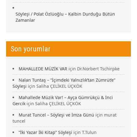
Söyleşi / Polat Özlüoğlu – Kalbin Durduğu Bütün
Zamanlar
Son yorumlar
MAHALLEDE MÜZİK VAR
için
Dr.Norbert Tschirpke
Nalan Tuntaş – “İçimdeki Yalnızlık’tan Zümrüt’e”
Söyleşi
için
Saliha ÇELİKEL ÜÇKÖK
Mahallede Müzik Var! – Ayça Gümrükçü & İnci
Gercik
için
Saliha ÇELİKEL ÜÇKÖK
Murat Tuncel – Söyleşi ve İmza Günü
için
murat
tuncel
“İki Yazar İki Kitap” Söyleşi
için
T.Tulun