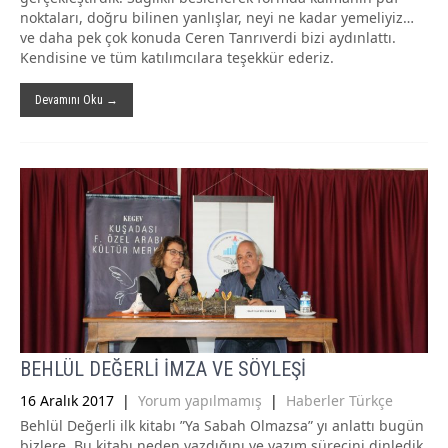
noktaları, doğru bilinen yanlışlar, neyi ne kadar yemeliyiz…
ve daha pek çok konuda Ceren Tanrıverdi bizi aydınlattı.
Kendisine ve tüm katılımcılara teşekkür ederiz.
Devamını Oku →
BEHLÜL DEĞERLİ İMZA VE SÖYLEŞİ
16 Aralık 2017
|
Yorum yapılmamış
|
Haberler Türkçe
Behlül Değerli ilk kitabı ”Ya Sabah Olmazsa” yı anlattı bugün
bizlere. Bu kitabı neden yazdığını ve yazım sürecini dinledik