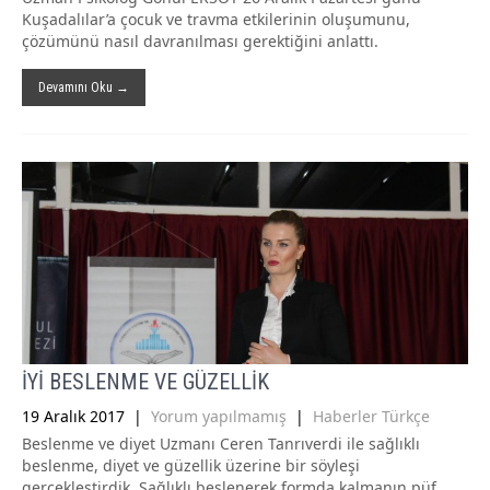
Kuşadalılar’a çocuk ve travma etkilerinin oluşumunu,
çözümünü nasıl davranılması gerektiğini anlattı.
Devamını Oku →
İYİ BESLENME VE GÜZELLİK
19 Aralık 2017
|
Yorum yapılmamış
|
Haberler Türkçe
Beslenme ve diyet Uzmanı Ceren Tanrıverdi ile sağlıklı
beslenme, diyet ve güzellik üzerine bir söyleşi
gerçekleştirdik. Sağlıklı beslenerek formda kalmanın püf