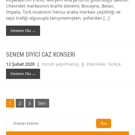
Chevrolet markasının krallık dönemi; Biscayne, Belair,
Impala, Türk insanının henüz araba markası çeşitliliği ve
taşıt trafiği olgusuyla tanışmamışken, yollardan […]
Devamını Oku →
SENEM DİYİCİ CAZ KONSERİ
12 Şubat 2020
|
Yorum yapılmamış
|
Etkinlikler Türkçe
Devamını Oku →
Gönderi
1
2
3
İleri
navigasyonu