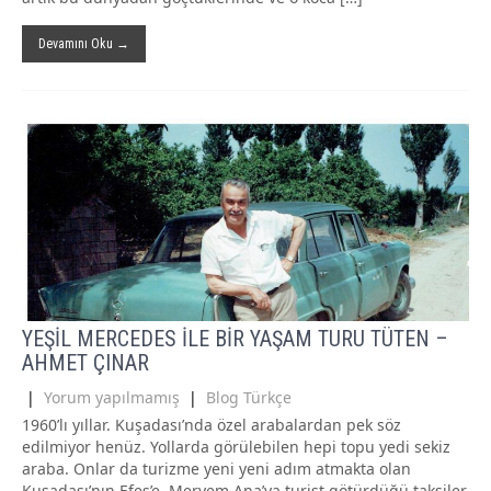
Devamını Oku →
YEŞİL MERCEDES İLE BİR YAŞAM TURU TÜTEN –
AHMET ÇINAR
|
Yorum yapılmamış
|
Blog Türkçe
1960’lı yıllar. Kuşadası’nda özel arabalardan pek söz
edilmiyor henüz. Yollarda görülebilen hepi topu yedi sekiz
araba. Onlar da turizme yeni yeni adım atmakta olan
Kuşadası’nın Efes’e, Meryem Ana’ya turist götürdüğü taksiler.