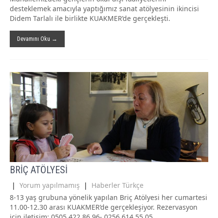
desteklemek amacıyla yaptığımız sanat atölyesinin ikincisi
Didem Tarlalı ile birlikte KUAKMER’de gerçekleşti.
Devamını Oku →
BRİÇ ATÖLYESİ
|
Yorum yapılmamış
|
Haberler Türkçe
8-13 yaş grubuna yönelik yapılan Briç Atölyesi her cumartesi
11.00-12.30 arası KUAKMER’de gerçekleşiyor. Rezervasyon
için iletişim: 0505 422 86 96- 0256 614 55 05