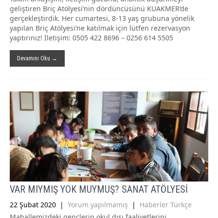
geliştiren Briç Atölyesi’nin dördüncüsünü KUAKMER’de
gerçekleştirdik. Her cumartesi, 8-13 yaş grubuna yönelik
yapılan Briç Atölyesi’ne katılmak için lütfen rezervasyon
yaptırınız! İletişim: 0505 422 8696 – 0256 614 5505
Devamını Oku →
VAR MIYMIŞ YOK MUYMUŞ? SANAT ATÖLYESİ
22 Şubat 2020
|
Yorum yapılmamış
|
Haberler Türkçe
Mahallemizdeki gençlerin okul dışı faaliyetlerini