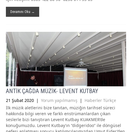
Devamını Oku →
ANTİK ÇAĞDA MÜZİK- LEVENT KUTBAY
21 Şubat 2020
|
Yorum yapılmamış
|
Haberler Türkçe
İlk müzik aletlerini bize tanıtan, müziğin tarihsel süreci
hakkında bilgi veren ve farklı enstrümanlardan çıkan
seslerle bizi tanıştıran Levent Kutbay KUAKMER’de
konuğumuzdu. Levent Kutbay’ın “didgeridoo” ile döngüsel
nefesi anlatması sonucu katılımcılarımızdan Umut Ejder’den