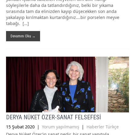
söyleşilerle daha da tatlandırdığınız, belki bir yıkama
sırasında tam da elinizden kayıp düşecekken son anda
yakalayıp kırılmaktan kurtardığınız….bir porselen meyve
tabağı. […]
Devamını Oku →
DERYA NÜKET ÖZER-SANAT FELSEFESİ
15 Şubat 2020
|
Yorum yapılmamış
|
Haberler Türkçe
Derya Nüket Özer’in sanat nedir, bir sanat yapıtıyla