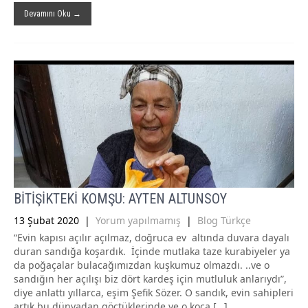
Devamını Oku →
BİTİŞİKTEKİ KOMŞU: AYTEN ALTUNSOY
13 Şubat 2020
|
Yorum yapılmamış
|
Blog Türkçe
“Evin kapısı açılır açılmaz, doğruca ev altında duvara dayalı
duran sandığa koşardık. İçinde mutlaka taze kurabiyeler ya
da poğaçalar bulacağımızdan kuşkumuz olmazdı. ..ve o
sandığın her açılışı biz dört kardeş için mutluluk anlarıydı”,
diye anlattı yıllarca, eşim Şefik Sözer. O sandık, evin sahipleri
artık bu dünyadan göçtüklerinde ve o koca […]