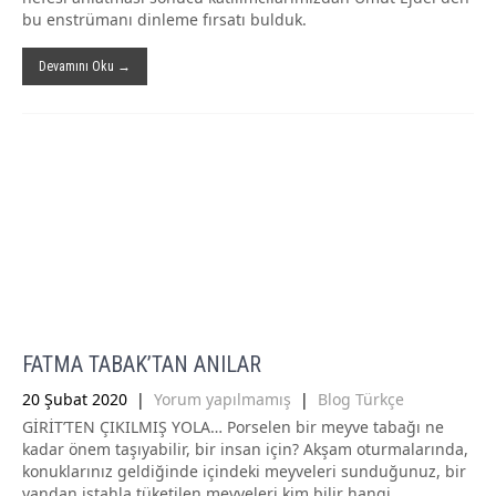
bu enstrümanı dinleme fırsatı bulduk.
Devamını Oku →
FATMA TABAK’TAN ANILAR
20 Şubat 2020
|
Yorum yapılmamış
|
Blog Türkçe
GİRİT’TEN ÇIKILMIŞ YOLA… Porselen bir meyve tabağı ne
kadar önem taşıyabilir, bir insan için? Akşam oturmalarında,
konuklarınız geldiğinde içindeki meyveleri sunduğunuz, bir
yandan iştahla tüketilen meyveleri kim bilir hangi