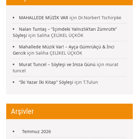
MAHALLEDE MÜZİK VAR
için
Dr.Norbert Tschirpke
Nalan Tuntaş – “İçimdeki Yalnızlık’tan Zümrüt’e”
Söyleşi
için
Saliha ÇELİKEL ÜÇKÖK
Mahallede Müzik Var! – Ayça Gümrükçü & İnci
Gercik
için
Saliha ÇELİKEL ÜÇKÖK
Murat Tuncel – Söyleşi ve İmza Günü
için
murat
tuncel
“İki Yazar İki Kitap” Söyleşi
için
T.Tulun
Arşivler
Temmuz 2026