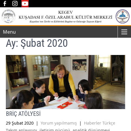
Menu
Ay:
Şubat 2020
BRİÇ ATÖLYESİ
29 Şubat 2020
|
Yorum yapılmamış
|
Haberler Türkçe
Takım anlayışını, iletişim gücünü, analitik düşünmeyi