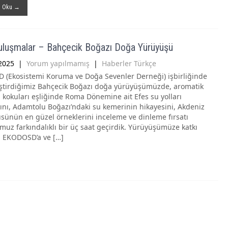
ı Oku →
luşmalar – Bahçecik Boğazı Doğa Yürüyüşü
2025
|
Yorum yapılmamış
|
Haberler Türkçe
(Ekosistemi Koruma ve Doğa Sevenler Derneği) işbirliğinde
ştirdiğimiz Bahçecik Boğazı doğa yürüyüşümüzde, aromatik
n kokuları eşliğinde Roma Dönemine ait Efes su yolları
arını, Adamtolu Boğazı’ndaki su kemerinin hikayesini, Akdeniz
tüsünün en güzel örneklerini inceleme ve dinleme fırsatı
uz farkındalıklı bir üç saat geçirdik. Yürüyüşümüze katkı
 EKODOSD’a ve […]