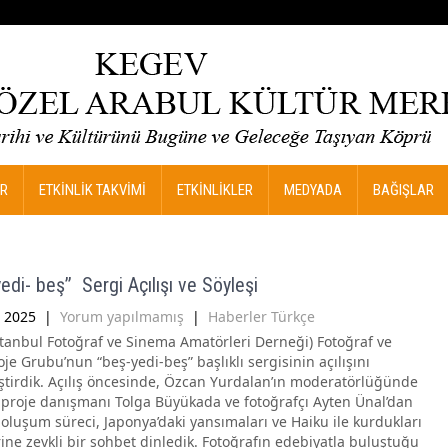
R
ETKİNLİK TAKVİMİ
ETKİNLİKLER
MEDYADA
BAĞIŞLAR
edi- beş’’ Sergi Açılışı ve Söyleşi
 2025
|
Yorum yapılmamış
|
Haberler Türkçe
stanbul Fotoğraf ve Sinema Amatörleri Derneği) Fotoğraf ve
je Grubu’nun “beş-yedi-beş” başlıklı sergisinin açılışını
ştirdik. Açılış öncesinde, Özcan Yurdalan’ın moderatörlüğünde
 proje danışmanı Tolga Büyükada ve fotoğrafçı Ayten Ünal’dan
 oluşum süreci, Japonya’daki yansımaları ve Haiku ile kurdukları
ine zevkli bir sohbet dinledik. Fotoğrafın edebiyatla buluştuğu