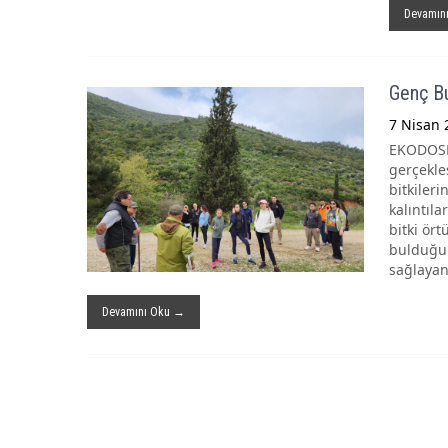
Devamın
Genç Bu
7 Nisan 
EKODOSD 
gerçekle
bitkileri
kalıntıl
bitki ör
bulduğum
sağlayan
Devamını Oku →