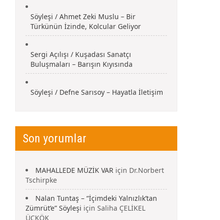
Söyleşi / Ahmet Zeki Muslu – Bir
Türkünün İzinde, Kolcular Geliyor
Sergi Açılışı / Kuşadası Sanatçı
Buluşmaları – Barışın Kıyısında
Söyleşi / Defne Sarısoy – Hayatla İletişim
Son yorumlar
MAHALLEDE MÜZİK VAR
için
Dr.Norbert
Tschirpke
Nalan Tuntaş – “İçimdeki Yalnızlık’tan
Zümrüt’e” Söyleşi
için
Saliha ÇELİKEL
ÜÇKÖK