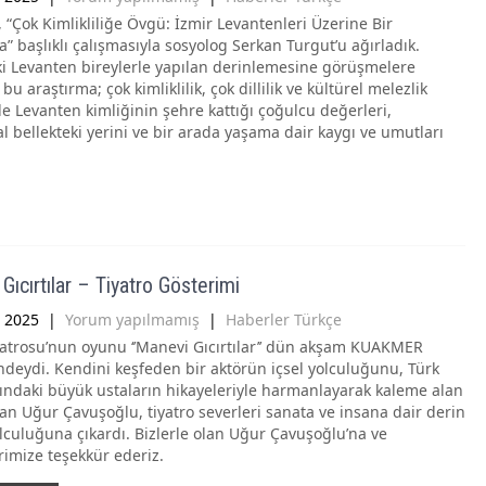
 “Çok Kimlikliliğe Övgü: İzmir Levantenleri Üzerine Bir
” başlıklı çalışmasıyla sosyolog Serkan Turgut’u ağırladık.
ki Levanten bireylerle yapılan derinlemesine görüşmelere
u araştırma; çok kimliklilik, çok dillilik ve kültürel melezlik
e Levanten kimliğinin şehre kattığı çoğulcu değerleri,
l bellekteki yerini ve bir arada yaşama dair kaygı ve umutları
Gıcırtılar – Tiyatro Gösterimi
 2025
|
Yorum yapılmamış
|
Haberler Türkçe
trosu’nun oyunu ‘’Manevi Gıcırtılar’’ dün akşam KUAKMER
ndeydi. Kendini keşfeden bir aktörün içsel yolculuğunu, Türk
ındaki büyük ustaların hikayeleriyle harmanlayarak kaleme alan
an Uğur Çavuşoğlu, tiyatro severleri sanata ve insana dair derin
olculuğuna çıkardı. Bizlerle olan Uğur Çavuşoğlu’na ve
erimize teşekkür ederiz.