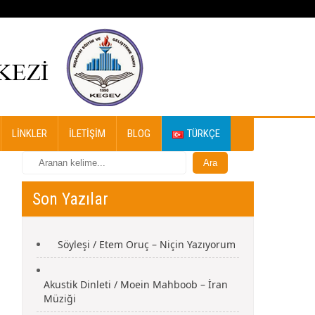
LINKLER
İLETIŞIM
BLOG
TÜRKÇE
Son Yazılar
Söyleşi / Etem Oruç – Niçin Yazıyorum
Akustik Dinleti / Moein Mahboob – İran
Müziği