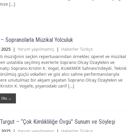
mize […]
– Sopranolarla Müzikal Yolculuk
 2025
|
Yorum yapılmamış
|
Haberler Türkçe
atı müziğinin seçkin repertuvarından örnekler, operet ve müzikal
den ustalıkla seçilmiş eserlerle Soprano Olcay Özaytekin ve
natçı Soprano Kristin K. Vogel, KUAKMER Sahnesi’ndeydi. Teknik
e örülmüş güçlü vokalleri ve göz alıcı sahne performanslarıyla
ilere unutulmaz bir akşam yaşatan Soprano Olcay Özaytekin ve
ristin K. Vogel’e, piyanodaki zarif […]
ı Oku →
Turgut – “Çok Kimlikliliğe Övgü” Sunum ve Söyleşi
 2025
|
Yorum yapılmamış
|
Haberler Türkçe