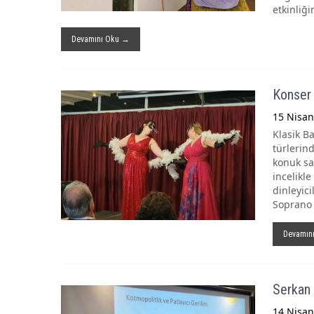
etkinliği
Devamını Oku →
Konser 
15 Nisan
Klasik B
türlerin
konuk sa
incelikl
dinleyic
Soprano K
Devamın
Serkan 
14 Nisan