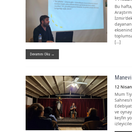
Bu hafta,
Araştırma
İzmir’de
dayanan b
eksenind
toplumsa
[…]
Devamını Oku →
Manevi 
12 Nisan
Mum Tiya
Sahnesi’
Edebiyat
ve oynay
keşfin y
izleyicil