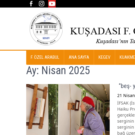
F. ÖZEL ARABUL
ANA SAYFA
KEGEV
KUAKME
Ay:
Nisan 2025
‘’beş- y
21 Nisan
İFSAK (İ
Haiku Pro
gerçekle
serginin
serginin
bağ üzer