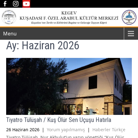
Menu
Ay:
Haziran 2026
Tiyatro Tülüşah / Kuş Ölür Sen Uçuşu Hatırla
26 Haziran 2026
|
Yorum yapılmamış
|
Haberler Türkçe
Tiyatro Tülüşah, Nur Akbulut’un yazıp yönettiği “Kuş Ölür,