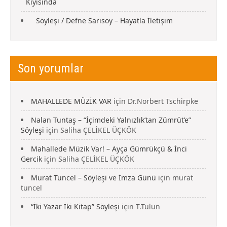
Kıyısında
Söyleşi / Defne Sarısoy – Hayatla İletişim
Son yorumlar
MAHALLEDE MÜZİK VAR
için
Dr.Norbert Tschirpke
Nalan Tuntaş – “İçimdeki Yalnızlık’tan Zümrüt’e”
Söyleşi
için
Saliha ÇELİKEL ÜÇKÖK
Mahallede Müzik Var! – Ayça Gümrükçü & İnci
Gercik
için
Saliha ÇELİKEL ÜÇKÖK
Murat Tuncel – Söyleşi ve İmza Günü
için
murat
tuncel
“İki Yazar İki Kitap” Söyleşi
için
T.Tulun