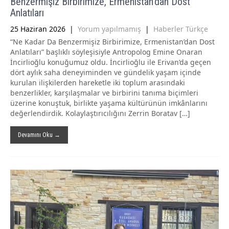
Benzermişiz Birbirimize, Ermenistan’dan Dost
Anlatıları
25 Haziran 2026
|
Yorum yapılmamış
|
Haberler Türkçe
“Ne Kadar Da Benzermişiz Birbirimize, Ermenistan’dan Dost
Anlatıları” başlıklı söyleşisiyle Antropolog Emine Onaran
İncirlioğlu konuğumuz oldu. İncirlioğlu ile Erivan’da geçen
dört aylık saha deneyiminden ve gündelik yaşam içinde
kurulan ilişkilerden hareketle iki toplum arasındaki
benzerlikler, karşılaşmalar ve birbirini tanıma biçimleri
üzerine konuştuk, birlikte yaşama kültürünün imkânlarını
değerlendirdik. Kolaylaştırıcılığını Zerrin Boratav […]
Devamını Oku →