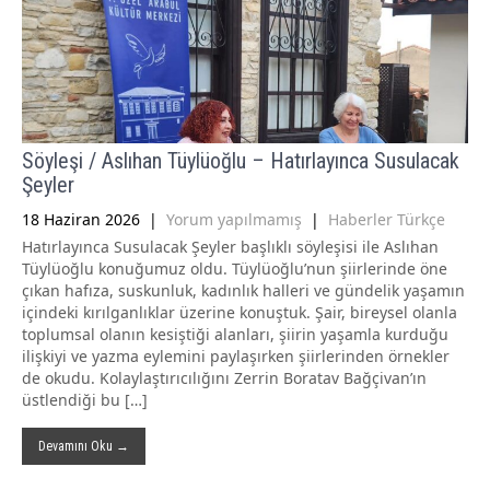
Söyleşi / Aslıhan Tüylüoğlu – Hatırlayınca Susulacak
Şeyler
18 Haziran 2026
|
Yorum yapılmamış
|
Haberler Türkçe
Hatırlayınca Susulacak Şeyler başlıklı söyleşisi ile Aslıhan
Tüylüoğlu konuğumuz oldu. Tüylüoğlu’nun şiirlerinde öne
çıkan hafıza, suskunluk, kadınlık halleri ve gündelik yaşamın
içindeki kırılganlıklar üzerine konuştuk. Şair, bireysel olanla
toplumsal olanın kesiştiği alanları, şiirin yaşamla kurduğu
ilişkiyi ve yazma eylemini paylaşırken şiirlerinden örnekler
de okudu. Kolaylaştırıcılığını Zerrin Boratav Bağçivan’ın
üstlendiği bu […]
Devamını Oku →