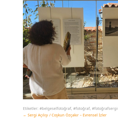
Etiketler:
#belgeselfotoğraf
,
#fotoğraf
,
#fotoğrafsergi
←
Sergi Açılışı / Coşkun Özçakır – Evrensel İzler