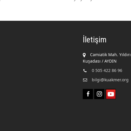
İletişim
Camiatik Mah. Yıldır
Kuşadası / AYDIN
0 505 422 86 96
bilgi@kuakmer.org