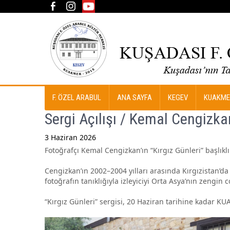
F. ÖZEL ARABUL
ANA SAYFA
KEGEV
KUAKME
Sergi Açılışı / Kemal Cengizka
3 Haziran 2026
Fotoğrafçı Kemal Cengizkan’ın “Kırgız Günleri” başlıklı 
Post
navigation
Cengizkan’ın 2002–2004 yılları arasında Kırgızistan’d
fotoğrafın tanıklığıyla izleyiciyi Orta Asya’nın zengin
“Kırgız Günleri” sergisi, 20 Haziran tarihine kadar KUA