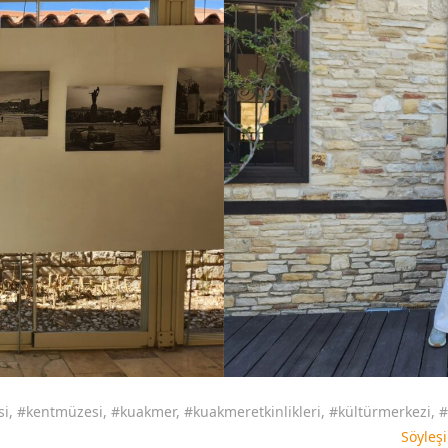
si
,
#kentmüzesi
,
#kuakmer
,
#kuakmeretkinlikleri
,
#kültürmerkezi
,
#
Söyleşi