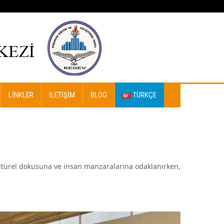
LINKLER
İLETIŞIM
BLOG
TÜRKÇE
kültürel dokusuna ve insan manzaralarına odaklanırken,