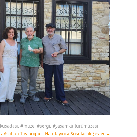
kuşadası
,
#müze
,
#sergi
,
#yaşamkültürümüzesi
 / Aslıhan Tüylüoğlu – Hatırlayınca Susulacak Şeyler
→