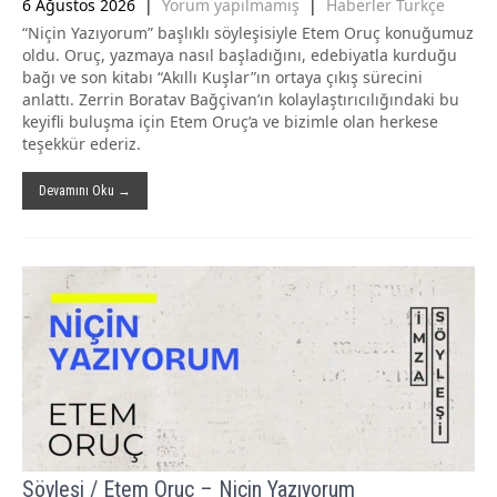
6 Ağustos 2026
|
Yorum yapılmamış
|
Haberler Türkçe
“Niçin Yazıyorum” başlıklı söyleşisiyle Etem Oruç konuğumuz
oldu. Oruç, yazmaya nasıl başladığını, edebiyatla kurduğu
bağı ve son kitabı “Akıllı Kuşlar”ın ortaya çıkış sürecini
anlattı. Zerrin Boratav Bağçivan’ın kolaylaştırıcılığındaki bu
keyifli buluşma için Etem Oruç’a ve bizimle olan herkese
teşekkür ederiz.
Devamını Oku →
Söyleşi / Etem Oruç – Niçin Yazıyorum