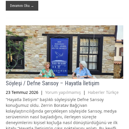
Devamını Oku →
Söyleşi / Defne Sarısoy – Hayatla İletişim
23 Temmuz 2026
|
Yorum yapılmamış
|
Haberler Türkçe
“Hayatla İletişim” başlıklı söyleşisiyle Defne Sarısoy
konuğumuz oldu. Zerrin Boratav Bağçivan
kolaylaştırıcılığında gerçekleşen söyleşide Sarısoy, medya
serüveninin nasıl başladığını, ilerleyen süreçte
deneyimlerini kişisel koçluğa nasıl dönüştürdüğünü ve ilk
kitabı “Hayatla İletişim’in çıkış noktalarını anlatı. Bu keyifli