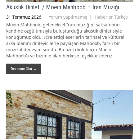
Akustik Dinleti / Moein Mahboob – İran Müziği
31 Temmuz 2026
|
Yorum yapılmamış
|
Haberler Türkçe
Moein Mahboob, geleneksel İran müziğini saksafonun
kendine özgü tınısıyla buluşturduğu akustik dinletisiyle
konuğumuz oldu. İcra ettiği eserlerin tarihsel ve kültürel
arka planını dinleyicilerle paylaşan Mahboob, farklı bir
müzikal deneyim sundu. Bu özel dinleti için Moein
Mahboob’a ve bizimle olan herkese teşekkür ederiz.
Devamını Oku →