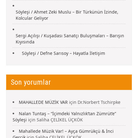
Söyleşi / Ahmet Zeki Muslu – Bir Türkünün İzinde,
Kolcular Geliyor
Sergi Açılışı / Kuşadası Sanatçı Buluşmaları – Barışın
Kıyısında
Söyleşi / Defne Sarısoy – Hayatla İletişim
Son yorumlar
MAHALLEDE MÜZİK VAR
için
Dr.Norbert Tschirpke
Nalan Tuntaş – “İçimdeki Yalnızlık’tan Zümrüt’e”
Söyleşi
için
Saliha ÇELİKEL ÜÇKÖK
Mahallede Müzik Var! – Ayça Gümrükçü & İnci
Gercik
için
Saliha ÇELİKEL ÜÇKÖK