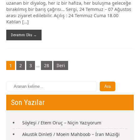
uzanan bir diyalog, her iz bir hafıza, her buluşma geleceğe
bırakılmış bir barış çağrısı… Sergi, 24 Temmuz – 07 Ağustos
arası ziyaret edilebilir. Açılış : 24 Temmuz Cuma 18.00
Katılan […]
Devamını Oku →
Gönderi
1
2
3
…
28
İleri
navigasyonu
Son Yazılar
Söyleşi / Etem Oruç – Niçin Yazıyorum
Akustik Dinleti / Moein Mahboob – İran Müziği