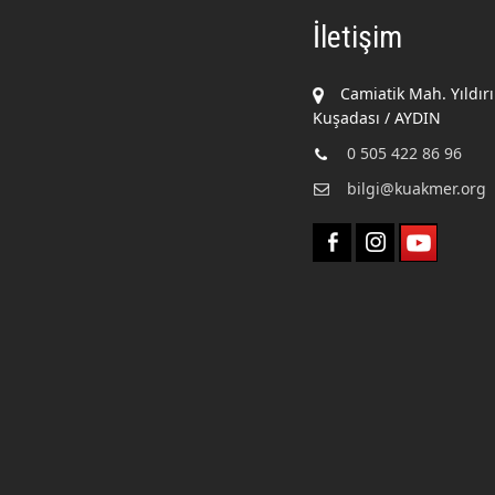
İletişim
Camiatik Mah. Yıldır
Kuşadası / AYDIN
0 505 422 86 96
bilgi@kuakmer.org