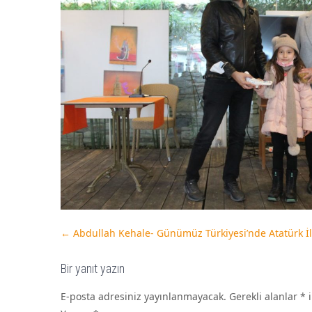
←
Abdullah Kehale- Günümüz Türkiyesi’nde Atatürk İ
Bir yanıt yazın
E-posta adresiniz yayınlanmayacak.
Gerekli alanlar
*
i