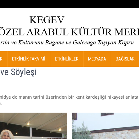
R
ETKİNLİK TAKVİMİ
ETKİNLİKLER
MEDYADA
BAĞIŞLAR
 ve Söyleşi
, midye dolmanın tarihi üzerinden bir kent kardeşliği hikayesi anlat
k.