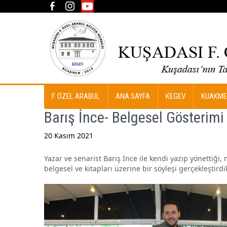
F. ÖZEL ARABUL
ANA SAYFA
KEGEV
KUAKME
Barış İnce- Belgesel Gösterimi
20 Kasım 2021
Post
Yazar ve senarist Barış İnce ile kendi yazıp yönettiği
navigation
belgesel ve kitapları üzerine bir söyleşi gerçekleştirdi