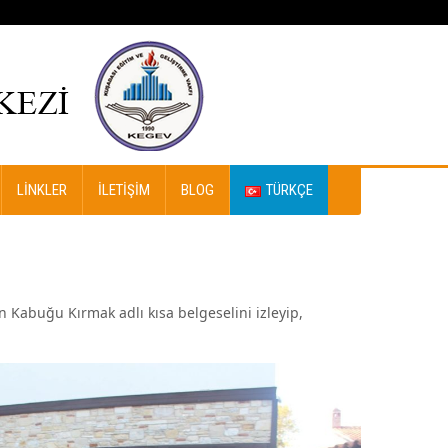
LINKLER
İLETIŞIM
BLOG
TÜRKÇE
an Kabuğu Kırmak adlı kısa belgeselini izleyip,