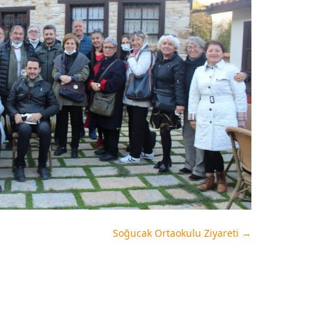
Soğucak Ortaokulu Ziyareti
→