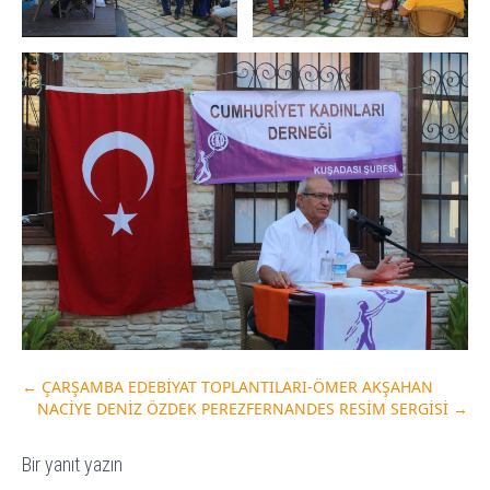
←
ÇARŞAMBA EDEBİYAT TOPLANTILARI-ÖMER AKŞAHAN
NACİYE DENİZ ÖZDEK PEREZFERNANDES RESİM SERGİSİ
→
Bir yanıt yazın