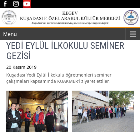
Menu
YEDİ EYLÜL İLKOKULU SEMİNER
GEZİSİ
20 Kasım 2019
Kuşadası Yedi Eylül İlkokulu öğretmenleri seminer
Post
çalışmaları kapsamında KUAKMER’i ziyaret ettiler.
navigation