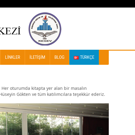
LINKLER
İLETIŞIM
BLOG
TÜRKÇE
. Her oturumda kitapta yer alan bir masalın
Hüseyin Gökten ve tüm katılımcılara teşekkür ederiz.