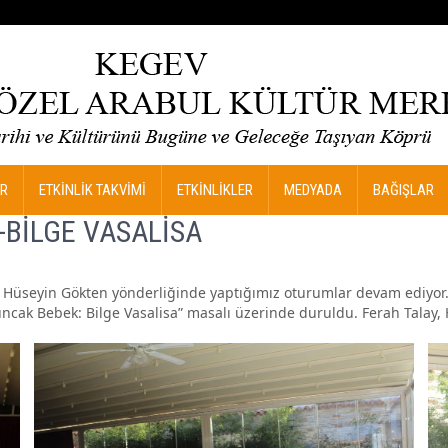
R
ETKİNLİK TAKVİMİ
ETKİNLİKLER
MEDYADA
BAĞIŞLAR
BİLGE VASALİSA
ve Hüseyin Gökten yönderliğinde yaptığımız oturumlar devam ediyor
uncak Bebek: Bilge Vasalisa” masalı üzerinde duruldu. Ferah Talay, 