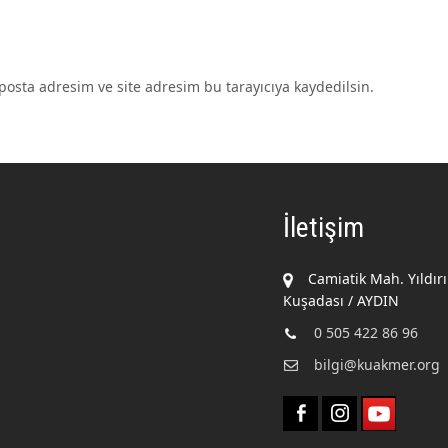
osta adresim ve site adresim bu tarayıcıya kaydedilsin.
İletişim
Camiatik Mah. Yıldır
Kuşadası / AYDIN
0 505 422 86 96
bilgi@kuakmer.org