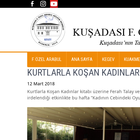
F. ÖZEL ARABUL
ANA SAYFA
KEGEV
KUAKME
KURTLARLA KOŞAN KADINLAR-
12 Mart 2018
Kurtlarla Koşan Kadınlar kitabı üzerine Ferah Talay 
Post
irdelendiği etkinlikte bu hafta ”Kadının Cebindeki Oy
navigation