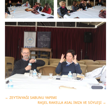
←
ZEYTİNYAĞI SABUNU YAPIMI
RAŞEL RAKELLA ASAL İMZA VE SÖYLEŞİ
→