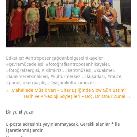
Etiketler:
#antroposençağdanbelgeselhikayeler
,
#çevremücadelesi
,
#fotoğraflıantroposenhikayeler
,
#fotoğrafsergisi
,
#iklimkrizi
,
#kentmüzesi
,
#kuakmer
,
#kuakmeretkinlikleri
,
#kültürmerkezi
,
#kuşadası
,
#müze
,
#panel
,
#sergiaçılışı
,
#yaşamkültürümüzesi
←
Mahallede Müzik Var! – Gitar Eşliğinde Slow Gün Batımı
Tarih ve Arkeoloji Söyleşileri – Doç. Dr. Onur Zunal
→
Bir yanıt yazın
E-posta adresiniz yayınlanmayacak.
Gerekli alanlar
*
ile
işaretlenmişlerdir