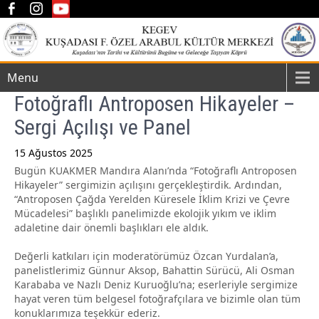
Menu
Fotoğraflı Antroposen Hikayeler –
Sergi Açılışı ve Panel
15 Ağustos 2025
Bugün KUAKMER Mandıra Alanı’nda “Fotoğraflı Antroposen
Post
Hikayeler” sergimizin açılışını gerçekleştirdik. Ardından,
navigation
“Antroposen Çağda Yerelden Küresele İklim Krizi ve Çevre
Mücadelesi” başlıklı panelimizde ekolojik yıkım ve iklim
adaletine dair önemli başlıkları ele aldık.
Değerli katkıları için moderatörümüz Özcan Yurdalan’a,
panelistlerimiz Günnur Aksop, Bahattin Sürücü, Ali Osman
Karababa ve Nazlı Deniz Kuruoğlu’na; eserleriyle sergimize
hayat veren tüm belgesel
fotoğrafçılara ve bizimle olan tüm
konuklarımıza teşekkür ederiz.