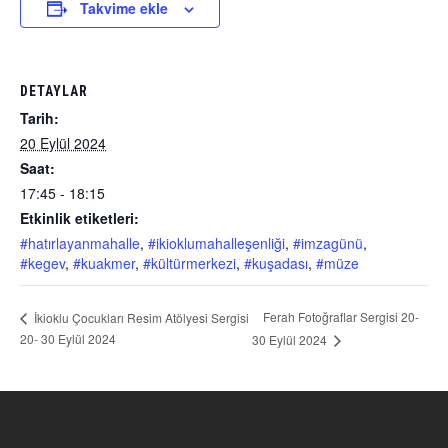
Takvime ekle
DETAYLAR
Tarih:
20 Eylül 2024
Saat:
17:45 - 18:15
Etkinlik etiketleri:
#hatırlayanmahalle
,
#ikioklumahalleşenliği
,
#imzagünü
,
#kegev
,
#kuakmer
,
#kültürmerkezi
,
#kuşadası
,
#müze
Ferah Fotoğraflar Sergisi 20-
İkioklu Çocukları Resim Atölyesi Sergisi
20- 30 Eylül 2024
30 Eylül 2024