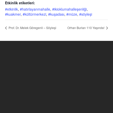
Etkinlik etiketleri:
#etkinlik
,
#hatırlayanmahalle
,
#ikioklumahalleşenliği
,
#kuakmer
,
#kültürmerkezi
,
#kuşadası
,
#müze
,
#söyleşi
Prof. Dr. Melek Göregenli – Söyleşi
Orhan Burian 110 Yaşında!