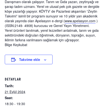
Danışmanı olarak çalışıyor. Tarım ve Gıda yazarı, zeytinyağı ve
şarap tadım uzmanı. Yerel ve ulusal pek çok gazete ve dergide
köşe yazarlığı yapıyor. KÖYTV’ de Pazartesi akşamları “Zeytin
Takvimi” isimli bir programı sunuyor ve 10 yıldır yarı akademik
olarak yayında olan Apelasyon e-dergi (
www.apelasyon.com
)
(ISSN:2149- 4908) kurucusu ve Genel Yayın Yönetmeni.
Yerel ürünleri tanıtmak, yerel lezzetleri anlatmak, tarım ve gıda
sektöründeki doğruları öğretmek, dünyanın, toprağın, suyun,
iklimin farkına varılmasını sağlamak için uğraşıyor.
Bilge Keykubat
Takvime ekle
DETAYLAR
Tarih:
21 Eylül 2024
Saat:
18:30 - 19:30