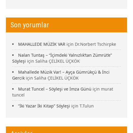
Son yorumlar
MAHALLEDE MÜZİK VAR
için
Dr.Norbert Tschirpke
Nalan Tuntaş – “İçimdeki Yalnızlık’tan Zümrüt’e”
Söyleşi
için
Saliha ÇELİKEL ÜÇKÖK
Mahallede Müzik Var! – Ayça Gümrükçü & İnci
Gercik
için
Saliha ÇELİKEL ÜÇKÖK
Murat Tuncel – Söyleşi ve İmza Günü
için
murat
tuncel
“İki Yazar İki Kitap” Söyleşi
için
T.Tulun