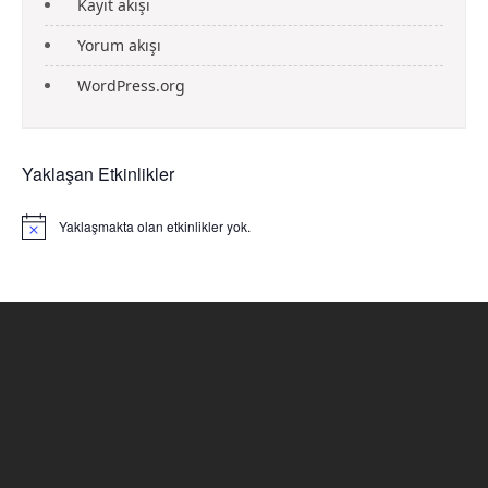
Kayıt akışı
Yorum akışı
WordPress.org
Yaklaşan Etkinlikler
Yaklaşmakta olan etkinlikler yok.
N
o
t
i
c
e