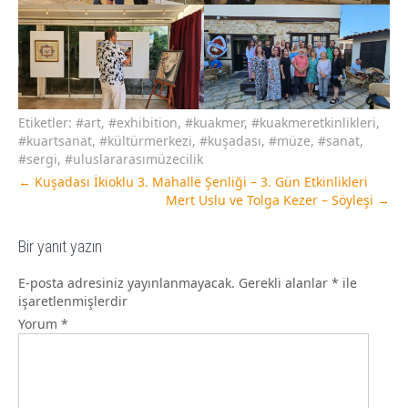
Etiketler:
#art
,
#exhibition
,
#kuakmer
,
#kuakmeretkinlikleri
,
#kuartsanat
,
#kültürmerkezi
,
#kuşadası
,
#müze
,
#sanat
,
#sergi
,
#uluslararasımüzecilik
←
Kuşadası İkioklu 3. Mahalle Şenliği – 3. Gün Etkinlikleri
Mert Uslu ve Tolga Kezer – Söyleşi
→
Bir yanıt yazın
E-posta adresiniz yayınlanmayacak.
Gerekli alanlar
*
ile
işaretlenmişlerdir
Yorum
*