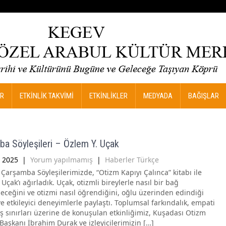
R
ETKİNLİK TAKVİMİ
ETKİNLİKLER
MEDYADA
BAĞIŞLAR
a Söyleşileri – Özlem Y. Uçak
 2025
|
Yorum yapılmamış
|
Haberler Türkçe
 Çarşamba Söyleşilerimizde, “Otizm Kapıyı Çalınca” kitabı ile
Uçak’ı ağırladık. Uçak, otizmli bireylerle nasıl bir bağ
leceğini ve otizmi nasıl öğrendiğini, oğlu üzerinden edindiği
e etkileyici deneyimlerle paylaştı. Toplumsal farkındalık, empati
ış sınırları üzerine de konuşulan etkinliğimiz, Kuşadası Otizm
Başkanı İbrahim Durak ve izleyicilerimizin […]