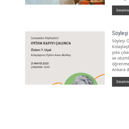
Devamın
Söyleşi
Söyleşi 
Kolaylaş
yola çık
ve otizml
öğrenme 
Ankara d
Devamın