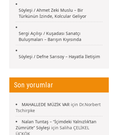
Söyleşi / Ahmet Zeki Muslu – Bir
Türkünün İzinde, Kolcular Geliyor
Sergi Açılışı / Kuşadası Sanatçı
Buluşmaları – Barışın Kıyısında
Söyleşi / Defne Sarısoy – Hayatla İletişim
Son yorumlar
MAHALLEDE MÜZİK VAR
için
Dr.Norbert
Tschirpke
Nalan Tuntaş – “İçimdeki Yalnızlık’tan
Zümrüt’e” Söyleşi
için
Saliha ÇELİKEL
ÜÇKÖK