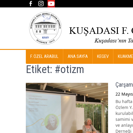
F. ÖZEL ARABUL
ANA SAYFA
KEGEV
KUAKME
Etiket:
#otizm
Çarşamb
22 Mayıs
Bu hafta
Özlem Y. 
kurulabi
samimi v
ve anlay
Derneği 