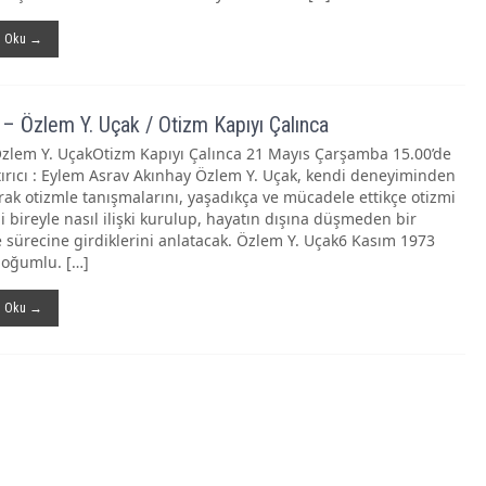
ı Oku →
 – Özlem Y. Uçak / Otizm Kapıyı Çalınca
Özlem Y. UçakOtizm Kapıyı Çalınca 21 Mayıs Çarşamba 15.00’de
tırıcı : Eylem Asrav Akınhay Özlem Y. Uçak, kendi deneyiminden
arak otizmle tanışmalarını, yaşadıkça ve mücadele ettikçe otizmi
i bireyle nasıl ilişki kurulup, hayatın dışına düşmeden bir
sürecine girdiklerini anlatacak. Özlem Y. Uçak6 Kasım 1973
oğumlu. […]
ı Oku →