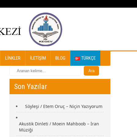
LINKLER
İLETIŞIM
BLOG
TÜRKÇE
Son Yazılar
Söyleşi / Etem Oruç – Niçin Yazıyorum
Akustik Dinleti / Moein Mahboob – İran
Müziği