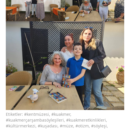
Etiketler:
#kentmüzesi
,
#kuakmer
,
#kuakmerçarşambasöyleşileri
,
#kuakmeretkinlikleri
,
#kültürmerkezi
,
#kuşadası
,
#müze
,
#otizm
,
#söyleşi
,