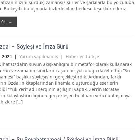
hafızanın izini sürdük; zamansız şiirler ve şarkılarla bu yolculuğa
ik. Bu keyifli buluşmada bizlerle olan herkese teşekkür ederiz.
ı Oku →
zdal – Söyleşi ve İmza Günü
m 2024
|
Yorum yapılmamış
|
Haberler Türkçe
ihat Özdal’ın suyun akışkanlığını bir metafor olarak kullanarak
ekân ve zamanın sınırlarını aşan bir yolculuğa davet ettiği “Su
mesi” başlıklı söyleşisini gerçekleştirdik. Ardından, farklı
arın Özdal’ın kitaplarından ilhamla oluşturduğu eserlerin
iği “Yük Yeri” adlı serginin açılışını yaptık. Zerrin Boratav
’ın kolaylaştırıcılığında gerçekleşen bu ilham verici buluşmaya
 bizlere […]
zdal – Su Seyahatnamesi / Söyleşi ve İmza Günü