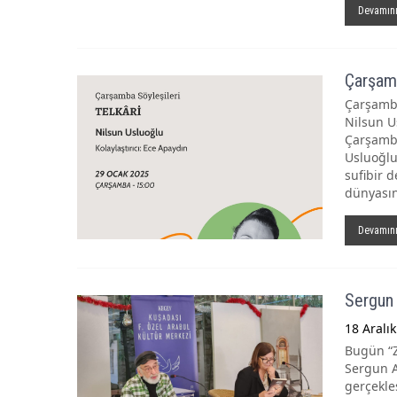
Devamın
Çarşamb
Çarşamba 
Nilsun U
Çarşamba
Usluoğlu
sufibir 
dünyasın
Devamın
Sergun 
18 Aralı
Bugün “Z
Sergun A
gerçekle