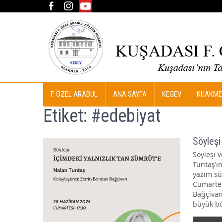
F. ÖZEL ARABUL
ANA SAYFA
KEGEV
KUAKME
Etiket:
#edebiyat
Söyleşi
Söyleşi 
Tuntaş’ın
yazım sür
Cumartes
Bağçivan
büyük bö