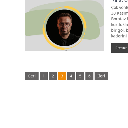
Çok yönl
30 Kasım
Boratav 
kurduklar
bir göl,
kaderini
Devamın
Gönderi
Geri
1
2
3
4
5
6
İleri
navigasyonu