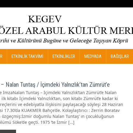
R
ETKİNLİK TAKVİMİ
ETKİNLİKLER
MEDYADA
BAĞIŞLAR
 – Nalan Tuntaş / İçimdeki Yalnızlık’tan Zümrüt’e
ve İmzaNalan Tuntaş – İçimdeki Yalnızlık’tan Zümrüt’e Nalan
 ilk kitabı İçimdeki Yalnızlık’tan, son kitabı Zümrüt’e kadar ki
eçlerini ve edebiyatla ilişkisini paylaşacağı söyleşi 28 Haziran
i 17.30’da KUAKMER Bahçe’de. Kolaylaştırıcı : Zerrin Boratav
 özgeçmiş:İzmir doğumlu Nalan Tuntaş’ ın çocukluğunun
lümü Söke’de geçti. 1975 ‘te İzmir […]