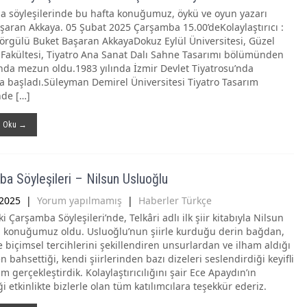
 söyleşilerinde bu hafta konuğumuz, öykü ve oyun yazarı
şaran Akkaya. 05 Şubat 2025 Çarşamba 15.00’deKolaylaştırıcı :
rgülü Buket Başaran AkkayaDokuz Eylül Üniversitesi, Güzel
 Fakültesi, Tiyatro Ana Sanat Dalı Sahne Tasarımı bölümünden
ında mezun oldu.1983 yılında İzmir Devlet Tiyatrosu’nda
a başladı.Süleyman Demirel Üniversitesi Tiyatro Tasarım
de […]
ı Oku →
a Söyleşileri – Nilsun Usluoğlu
2025
|
Yorum yapılmamış
|
Haberler Türkçe
i Çarşamba Söyleşileri’nde, Telkâri adlı ilk şiir kitabıyla Nilsun
 konuğumuz oldu. Usluoğlu’nun şiirle kurduğu derin bağdan,
e biçimsel tercihlerini şekillendiren unsurlardan ve ilham aldığı
n bahsettiği, kendi şiirlerinden bazı dizeleri seslendirdiği keyifli
m gerçekleştirdik. Kolaylaştırıcılığını şair Ece Apaydın’ın
i etkinlikte bizlerle olan tüm katılımcılara teşekkür ederiz.