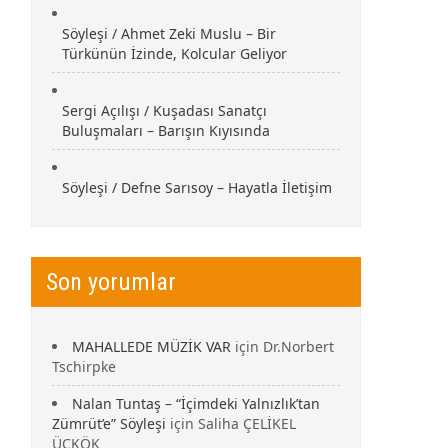
Söyleşi / Ahmet Zeki Muslu – Bir
Türkünün İzinde, Kolcular Geliyor
Sergi Açılışı / Kuşadası Sanatçı
Buluşmaları – Barışın Kıyısında
Söyleşi / Defne Sarısoy – Hayatla İletişim
Son yorumlar
MAHALLEDE MÜZİK VAR
için
Dr.Norbert
Tschirpke
Nalan Tuntaş – “İçimdeki Yalnızlık’tan
Zümrüt’e” Söyleşi
için
Saliha ÇELİKEL
ÜÇKÖK