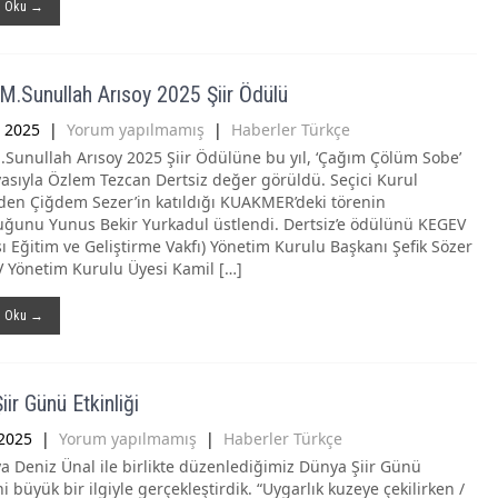
ı Oku →
.Sunullah Arısoy 2025 Şiir Ödülü
 2025
|
Yorum yapılmamış
|
Haberler Türkçe
Sunullah Arısoy 2025 Şiir Ödülüne bu yıl, ‘Çağım Çölüm Sobe’
yasıyla Özlem Tezcan Dertsiz değer görüldü. Seçici Kurul
den Çiğdem Sezer’in katıldığı KUAKMER’deki törenin
ğunu Yunus Bekir Yurkadul üstlendi. Dertsiz’e ödülünü KEGEV
ı Eğitim ve Geliştirme Vakfı) Yönetim Kurulu Başkanı Şefik Sözer
 Yönetim Kurulu Üyesi Kamil […]
ı Oku →
ir Günü Etkinliği
2025
|
Yorum yapılmamış
|
Haberler Türkçe
ya Deniz Ünal ile birlikte düzenlediğimiz Dünya Şiir Günü
ni büyük bir ilgiyle gerçekleştirdik. “Uygarlık kuzeye çekilirken /