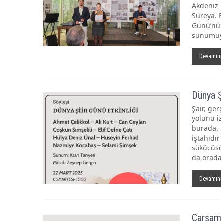
Akdeniz k
Süreya. 
Günü’nüz
sunumuyl
Devamın
Dünya Şi
Şair, ge
yolunu i
burada. 
iştahıdı
sökücüsü
da orada
Devamın
Çarşamb