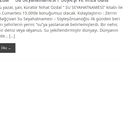
ü yazar, şair, küratör Nihat Özdal “ SU SEYAHATNAMESİ” kitabı ile
 Cumartesi 15.00’de konuğumuz olacak. Kolaylaştırıcı : Zerrin
Bağçivan Su Seyahatnamesi – Söyleşiİnsanoğlu ilk günden beri
ı şehirlerin yerini “su”ya yaslanarak belirlemişlerdi. Bir nehir,
 bir deniz veya okyanus. Su şekillendirmiştir dünyayı. Dünyanın
 de… […]
ı Oku →