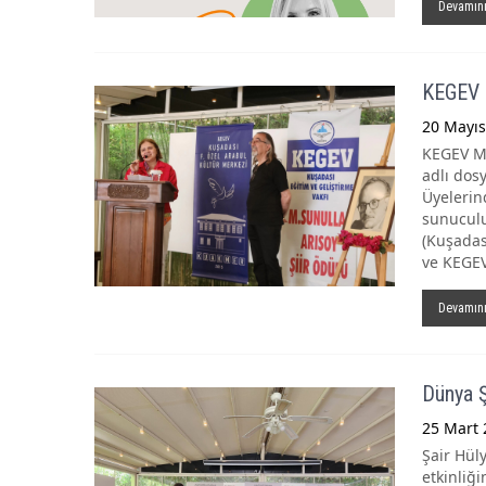
Devamın
KEGEV M
20 Mayıs
KEGEV M.
adlı dos
Üyelerin
sunuculu
(Kuşadas
ve KEGEV
Devamın
Dünya Şi
25 Mart 
Şair Hül
etkinliği