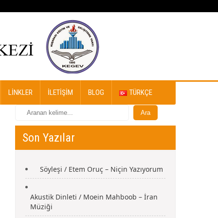
LINKLER
İLETIŞIM
BLOG
TÜRKÇE
Son Yazılar
Söyleşi / Etem Oruç – Niçin Yazıyorum
Akustik Dinleti / Moein Mahboob – İran
Müziği