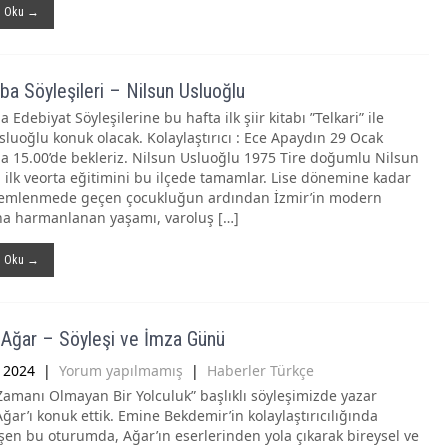
ı Oku →
a Söyleşileri – Nilsun Usluoğlu
Edebiyat Söyleşilerine bu hafta ilk şiir kitabı ”Telkari” ile
sluoğlu konuk olacak. Kolaylaştırıcı : Ece Apaydın 29 Ocak
 15.00’de bekleriz. Nilsun Usluoğlu 1975 Tire doğumlu Nilsun
 ilk veorta eğitimini bu ilçede tamamlar. Lise dönemine kadar
demlenmede geçen çocukluğun ardından İzmir’in modern
a harmanlanan yaşamı, varoluş […]
ı Oku →
Ağar – Söyleşi ve İmza Günü
k 2024
|
Yorum yapılmamış
|
Haberler Türkçe
amanı Olmayan Bir Yolculuk” başlıklı söyleşimizde yazar
ğar’ı konuk ettik. Emine Bekdemir’in kolaylaştırıcılığında
şen bu oturumda, Ağar’ın eserlerinden yola çıkarak bireysel ve