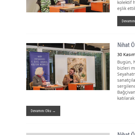
kolektif 
eşlik ett
Devamın
Nihat Ö
30 Kası
Bugün, N
bizleri m
Seyahatna
sanatçıl
sergilend
Bağçivan
katılarak
Devamını Oku →
Nihat Ö