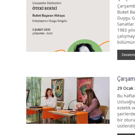
Çarşamba
Buket Ba
Duygu Gö
Sanatlar
1983 yıl
çalışmay
bölümün
Devamın
Çarşamb
29 Ocak 
Bu haftak
Usluoğlu
estetik v
şairlerde
bir oturu
üstlendiğ