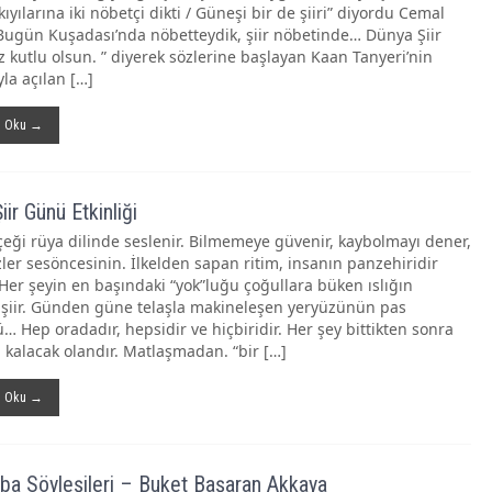
ıyılarına iki nöbetçi dikti / Güneşi bir de şiiri” diyordu Cemal
Bugün Kuşadası’nda nöbetteydik, şiir nöbetinde… Dünya Şiir
 kutlu olsun. ” diyerek sözlerine başlayan Kaan Tanyeri’nin
a açılan […]
ı Oku →
ir Günü Etkinliği
rçeği rüya dilinde seslenir. Bilmemeye güvenir, kaybolmayı dener,
zler sesöncesinin. İlkelden sapan ritim, insanın panzehiridir
Her şeyin en başındaki “yok”luğu çoğullara büken ıslığın
r şiir. Günden güne telaşla makineleşen yeryüzünün pas
… Hep oradadır, hepsidir ve hiçbiridir. Her şey bittikten sonra
 kalacak olandır. Matlaşmadan. “bir […]
ı Oku →
a Söyleşileri – Buket Başaran Akkaya