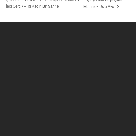
İnci Gercik – İki Kadın Bir Sahne
Muazzez Uslu Avcı