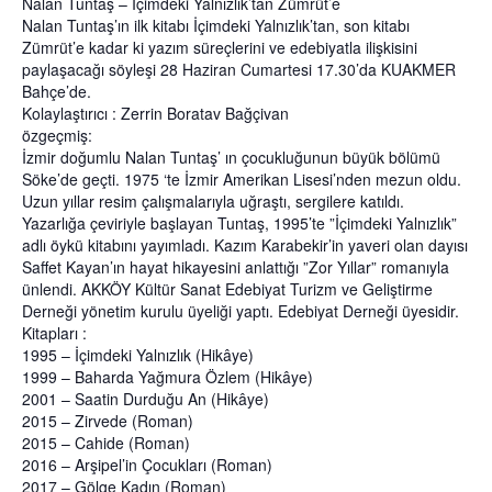
Nalan Tuntaş – İçimdeki Yalnızlık’tan Zümrüt’e
Nalan Tuntaş’ın ilk kitabı İçimdeki Yalnızlık’tan, son kitabı
Zümrüt’e kadar ki yazım süreçlerini ve edebiyatla ilişkisini
paylaşacağı söyleşi 28 Haziran Cumartesi 17.30’da KUAKMER
Bahçe’de.
Kolaylaştırıcı : Zerrin Boratav Bağçivan
özgeçmiş:
İzmir doğumlu Nalan Tuntaş’ ın çocukluğunun büyük bölümü
Söke’de geçti. 1975 ‘te İzmir Amerikan Lisesi’nden mezun oldu.
Uzun yıllar resim çalışmalarıyla uğraştı, sergilere katıldı.
Yazarlığa çeviriyle başlayan Tuntaş, 1995’te ”İçimdeki Yalnızlık”
adlı öykü kitabını yayımladı. Kazım Karabekir’in yaveri olan dayısı
Saffet Kayan’ın hayat hikayesini anlattığı ”Zor Yıllar” romanıyla
ünlendi. AKKÖY Kültür Sanat Edebiyat Turizm ve Geliştirme
Derneği yönetim kurulu üyeliği yaptı. Edebiyat Derneği üyesidir.
Kitapları :
1995 – İçimdeki Yalnızlık (Hikâye)
1999 – Baharda Yağmura Özlem (Hikâye)
2001 – Saatin Durduğu An (Hikâye)
2015 – Zirvede (Roman)
2015 – Cahide (Roman)
2016 – Arşipel’in Çocukları (Roman)
2017 – Gölge Kadın (Roman)