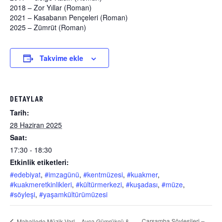
2018 – Zor Yıllar (Roman)
2021 – Kasabanın Pençeleri (Roman)
2025 – Zümrüt (Roman)
Takvime ekle
DETAYLAR
Tarih:
28 Haziran 2025
Saat:
17:30 - 18:30
Etkinlik etiketleri:
#edebiyat
,
#imzagünü
,
#kentmüzesi
,
#kuakmer
,
#kuakmeretkinlikleri
,
#kültürmerkezi
,
#kuşadası
,
#müze
,
#söyleşi
,
#yaşamkültürümüzesi
Çarşamba Söyleşileri –
Mahallede Müzik Var! – Ayça Gümrükçü &