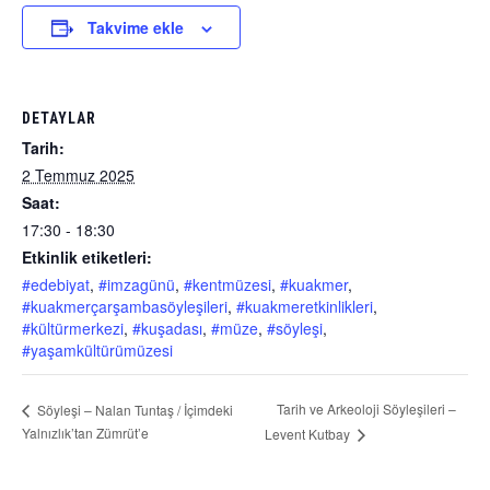
Takvime ekle
DETAYLAR
Tarih:
2 Temmuz 2025
Saat:
17:30 - 18:30
Etkinlik etiketleri:
#edebiyat
,
#imzagünü
,
#kentmüzesi
,
#kuakmer
,
#kuakmerçarşambasöyleşileri
,
#kuakmeretkinlikleri
,
#kültürmerkezi
,
#kuşadası
,
#müze
,
#söyleşi
,
#yaşamkültürümüzesi
Tarih ve Arkeoloji Söyleşileri –
Söyleşi – Nalan Tuntaş / İçimdeki
Yalnızlık’tan Zümrüt’e
Levent Kutbay