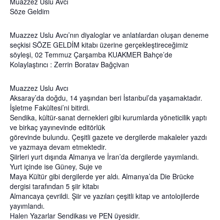
Muazzez Uslu Avcı
Söze Geldim
Muazzez Uslu Avcı’nın diyaloglar ve anlatılardan oluşan deneme
seçkisi SÖZE GELDİM kitabı üzerine gerçekleştireceğimiz
söyleşi, 02 Temmuz Çarşamba KUAKMER Bahçe’de
Kolaylaştırıcı : Zerrin Boratav Bağçivan
Muazzez Uslu Avcı
Aksaray’da doğdu, 14 yaşından beri İstanbul’da yaşamaktadır.
İşletme Fakültesi’ni bitirdi.
Sendika, kültür-sanat dernekleri gibi kurumlarda yöneticilik yaptı
ve birkaç yayınevinde editörlük
görevinde bulundu. Çeşitli gazete ve dergilerde makaleler yazdı
ve yazmaya devam etmektedir.
Şiirleri yurt dışında Almanya ve İran’da dergilerde yayımlandı.
Yurt içinde ise Güney, Suje ve
Maya Kültür gibi dergilerde yer aldı. Almanya’da Die Brücke
dergisi tarafından 5 şiir kitabı
Almancaya çevrildi. Şiir ve yazıları çeşitli kitap ve antolojilerde
yayımlandı.
Halen Yazarlar Sendikası ve PEN üyesidir.