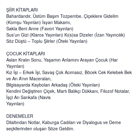
ŞİİR KİTAPLARI
Bahardandır, Üstüm Başım Tozpembe, Çiçeklere Gidelim
(Komşu Yayınları) İsyan Makamı,
Sakla Beni Anne (Favori Yayınları)
Sus’un Gizi (Klaros Yayınları) Kı(s)sa Dizeler (İzan Yayıncılık)
Söz Düştü – Toplu Şiirler (Öteki Yayınları)
ÇOCUK KİTAPLARI
Aslan Kralın Sonu, Yaşamın Anlamını Arayan Çocuk (Har
Yayınları)
Kız İşi – Erkek İşi, Savaş Çok Acımasız, Böcek Cek Kelebek Bek
ve Arı A’nın Maceraları,
Bilgisayarda Kaybolan Arkadaş (Öteki Yayınları)
Kendini Değiştiren Çiçek, Martı Balıkçı Dükkanı, Filozof Notalar,
İşçi Arı Sarıkafa (Navis
Yayınları)
DENEMELER
Dilaltından Notlar, Kaburga Cadıları ve Diyalogus ve Deme
seçkilerinden oluşan Söze Geldim.