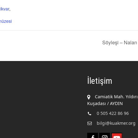
ikvar
,
müzesi
Söyleşi – Nalan 
İletişim
Camiatik Mah. Yıldır
Kuşadası / AYDIN
0 505 422 86 96
bilgi@kuakmer.org