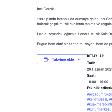
İnci Gercik
1997 yılında İstanbul’da dünyaya gelen İnci Gerc
bularak çeşitli müzik ekollerini tanıma ve uygula
Lise düzeyindeki eğitimini Londra Müzik Koleji
Bugün hem aktif bir sahne müzisyeni hem de pi
DETAYLAR
Takvime ekle
Tarih:
26 Haziran 202
Saat:
18:00 - 19:00
Etkinlik etiketl
#ayçagümrükç
#kentmüzesi
,
#
#kuakmeretkinlik
#kültürmerkezi
,