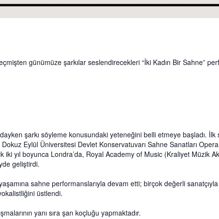
eçmişten günümüze şarkılar seslendirecekleri “İki Kadın Bir Sahne” pe
dayken şarkı söyleme konusundaki yeteneğini belli etmeye başladı. İlk
e Dokuz Eylül Üniversitesi Devlet Konservatuvarı Sahne Sanatları Opera 
şık iki yıl boyunca Londra’da, Royal Academy of Music (Kraliyet Müzik
de geliştirdi.
aşamına sahne performanslarıyla devam etti; birçok değerli sanatçıyla 
alistliğini üstlendi.
şmalarının yanı sıra şan koçluğu yapmaktadır.