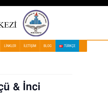
LINKLER
İLETIŞIM
BLOG
TÜRKÇE
ü & İnci