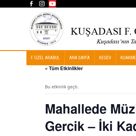
F. ÖZEL ARABUL
ANA SAYFA
KEGEV
KUAKME
« Tüm Etkinlikler
Bu etkinlik geçti.
Mahallede Müzi
Gercik – İki K