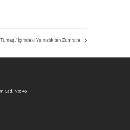
Tuntaş / İçimdeki Yalnızlık’tan Zümrüt’e
ım Cad. No: 45