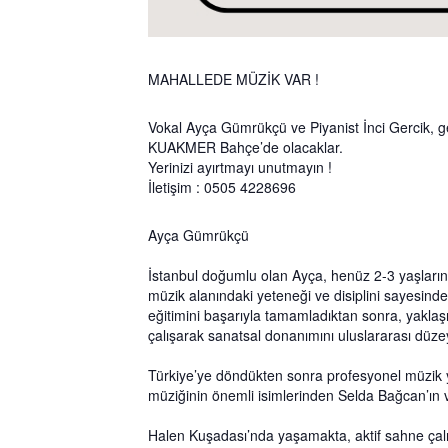
MAHALLEDE MÜZİK VAR !
Vokal Ayça Gümrükçü ve Piyanist İnci Gercik, g
KUAKMER Bahçe’de olacaklar.
Yerinizi ayırtmayı unutmayın !
İletişim : 0505 4228696
Ayça Gümrükçü
İstanbul doğumlu olan Ayça, henüz 2-3 yaşların
müzik alanındaki yeteneği ve disiplini sayesind
eğitimini başarıyla tamamladıktan sonra, yakla
çalışarak sanatsal donanımını uluslararası düzey
Türkiye’ye döndükten sonra profesyonel müzik y
müziğinin önemli isimlerinden Selda Bağcan’ın vok
Halen Kuşadası’nda yaşamakta, aktif sahne çalı