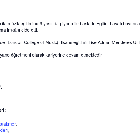
ik, müzik eğitimine 9 yaşında piyano ile başladı. Eğitim hayatı boyunca f
ma imkânı elde etti.
’nde (London College of Music), lisans eğitimini ise Adnan Menderes Ün
yano öğretmeni olarak kariyerine devam etmektedir.
5
eri:
ü
,
kuakmer
,
leri
,