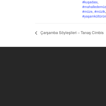
#kuşadası
,
#mahalledemüz
#müze
,
#müzik
,
#yaşamkültürü
Çarşamba Söyleşileri – Tanaş Cimbis