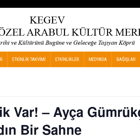
R
ETKİNLİK TAKVİMİ
ETKİNLİKLER
MEDYADA
BAĞIŞLAR
k Var! – Ayça Gümrükç
adın Bir Sahne