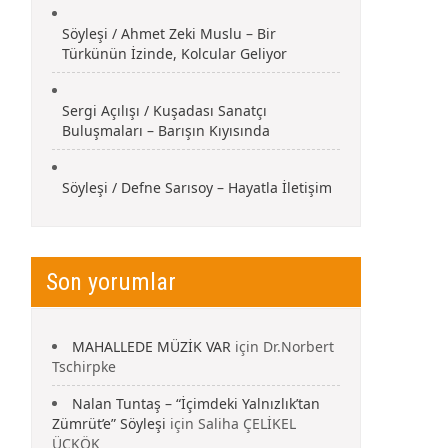
Söyleşi / Ahmet Zeki Muslu – Bir
Türkünün İzinde, Kolcular Geliyor
Sergi Açılışı / Kuşadası Sanatçı
Buluşmaları – Barışın Kıyısında
Söyleşi / Defne Sarısoy – Hayatla İletişim
Son yorumlar
MAHALLEDE MÜZİK VAR
için
Dr.Norbert
Tschirpke
Nalan Tuntaş – “İçimdeki Yalnızlık’tan
Zümrüt’e” Söyleşi
için
Saliha ÇELİKEL
ÜÇKÖK