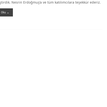
ştirdik. Nesrin Erdoğmuş’a ve tüm katılımcılara teşekkür ederiz.
ı Oku →