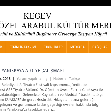
R
ETKİNLİK TAKVİMİ
ETKİNLİKLER
MEDYADA
BAĞIŞLAR
 YANIKKAYA ATÖLYE ÇALIŞMASI
s 2018
|
Yorum yapılmamış
|
Haberler Türkçe
 Belediyesi 2. Tiyatro Festivali kapsamında, Yeditepe
tesi GSF Tiyatro Bölümü Dr. Öğretim Üyesi, Zerrin Yanıkkaya ile
nlatıcılığının Geleneksel Kaynakları ve Meddah” başlıklı atölye
ını KUAKMER’de gerçekleştirdik. Hikaye anlatma geleneği,
 gelişimi ve günümüze kadar geçirdiği evreler hakkında bilgi
rrin Yanıkkaya’ya teşekkür ederiz.