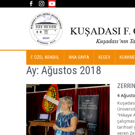
F. ÖZEL ARABUL
ANA SAYFA
KEGEV
KUAKME
Ay:
Ağustos 2018
ZERRİN
4 Ağusto
Kuşadası
Üniversi
“Hikaye A
çalışmas
tarihsel
veren Ze