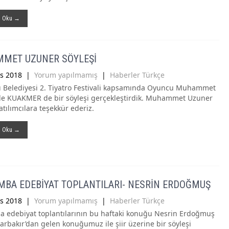
ı Oku →
MET UZUNER SÖYLEŞİ
s 2018
|
Yorum yapılmamış
|
Haberler Türkçe
 Belediyesi 2. Tiyatro Festivali kapsamında Oyuncu Muhammet
le KUAKMER de bir söyleşi gerçekleştirdik. Muhammet Uzuner
tılımcılara teşekkür ederiz.
ı Oku →
MBA EDEBİYAT TOPLANTILARI- NESRİN ERDOĞMUŞ
s 2018
|
Yorum yapılmamış
|
Haberler Türkçe
 edebiyat toplantılarının bu haftaki konuğu Nesrin Erdoğmuş
yarbakır’dan gelen konuğumuz ile şiir üzerine bir söyleşi