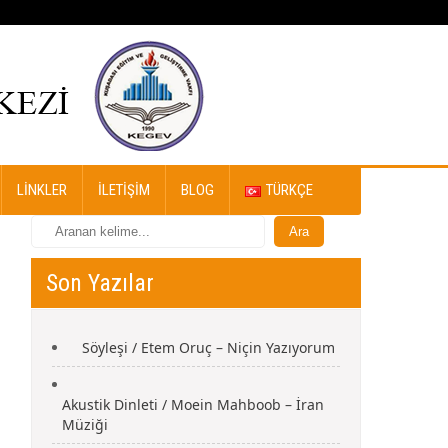
LINKLER
İLETIŞIM
BLOG
TÜRKÇE
Son Yazılar
Söyleşi / Etem Oruç – Niçin Yazıyorum
Akustik Dinleti / Moein Mahboob – İran
Müziği