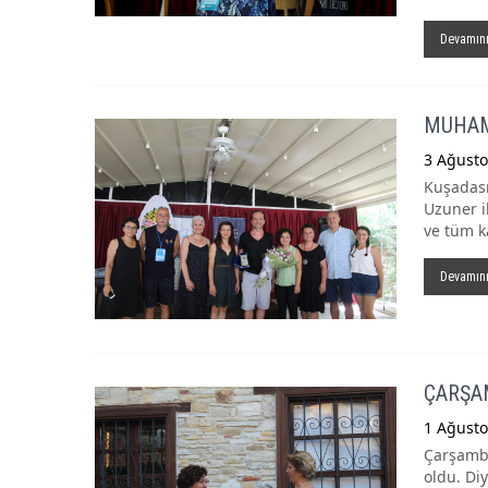
Devamın
MUHAM
3 Ağusto
Kuşadası
Uzuner i
ve tüm ka
Devamın
ÇARŞA
1 Ağusto
Çarşamba
oldu. Di