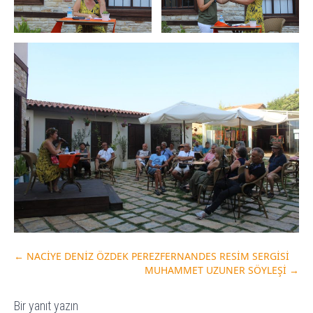
←
NACİYE DENİZ ÖZDEK PEREZFERNANDES RESİM SERGİSİ
MUHAMMET UZUNER SÖYLEŞİ
→
Bir yanıt yazın