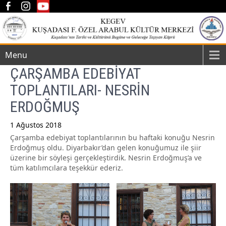
Menu
ÇARŞAMBA EDEBİYAT
TOPLANTILARI- NESRİN
ERDOĞMUŞ
1 Ağustos 2018
Çarşamba edebiyat toplantılarının bu haftaki konuğu Nesrin
Post
Erdoğmuş oldu. Diyarbakır’dan gelen konuğumuz ile şiir
navigation
üzerine bir söyleşi gerçekleştirdik. Nesrin Erdoğmuş’a ve
tüm katılımcılara teşekkür ederiz.