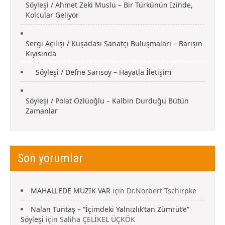
Söyleşi / Ahmet Zeki Muslu – Bir Türkünün İzinde,
Kolcular Geliyor
Sergi Açılışı / Kuşadası Sanatçı Buluşmaları – Barışın
Kıyısında
Söyleşi / Defne Sarısoy – Hayatla İletişim
Söyleşi / Polat Özlüoğlu – Kalbin Durduğu Bütün
Zamanlar
Son yorumlar
MAHALLEDE MÜZİK VAR
için
Dr.Norbert Tschirpke
Nalan Tuntaş – “İçimdeki Yalnızlık’tan Zümrüt’e”
Söyleşi
için
Saliha ÇELİKEL ÜÇKÖK