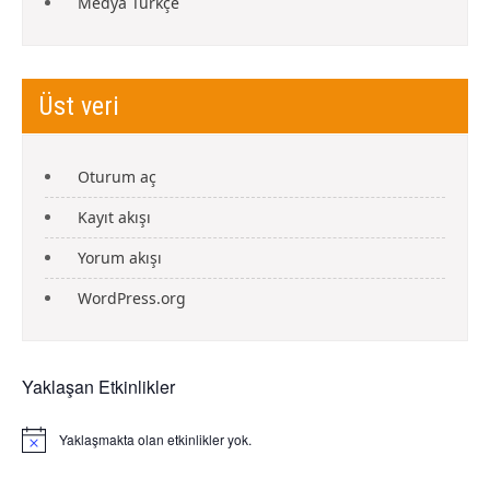
Medya Türkçe
Üst veri
Oturum aç
Kayıt akışı
Yorum akışı
WordPress.org
Yaklaşan Etkinlikler
Yaklaşmakta olan etkinlikler yok.
N
o
t