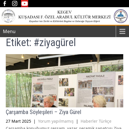
Menu
Etiket:
#ziyagürel
Çarşamba Söyleşileri – Ziya Gürel
27 Mart 2025
|
Yorum yapılmamış
|
Haberler Türkçe
Çarşamba konuğumuz ressam, yazar, seramik sanatçısı Ziya