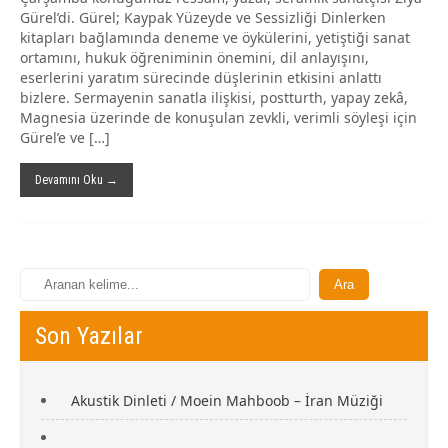
Gürel’di. Gürel; Kaypak Yüzeyde ve Sessizliği Dinlerken
kitapları bağlamında deneme ve öykülerini, yetiştiği sanat
ortamını, hukuk öğreniminin önemini, dil anlayışını,
eserlerini yaratım sürecinde düşlerinin etkisini anlattı
bizlere. Sermayenin sanatla ilişkisi, postturth, yapay zekâ,
Magnesia üzerinde de konuşulan zevkli, verimli söyleşi için
Gürel’e ve […]
Devamını Oku →
Son Yazılar
Akustik Dinleti / Moein Mahboob – İran Müziği