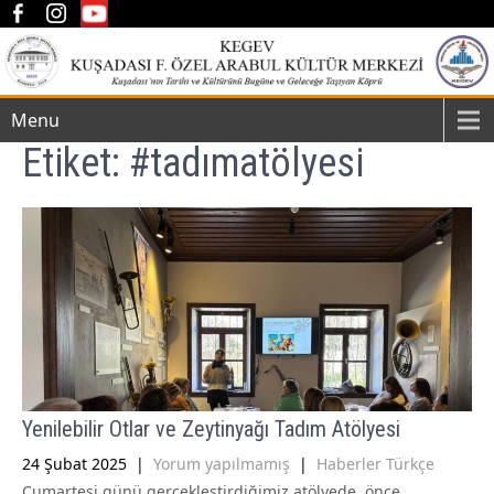
Menu
Etiket:
#tadımatölyesi
Yenilebilir Otlar ve Zeytinyağı Tadım Atölyesi
24 Şubat 2025
|
Yorum yapılmamış
|
Haberler Türkçe
Cumartesi günü gerçekleştirdiğimiz atölyede, önce