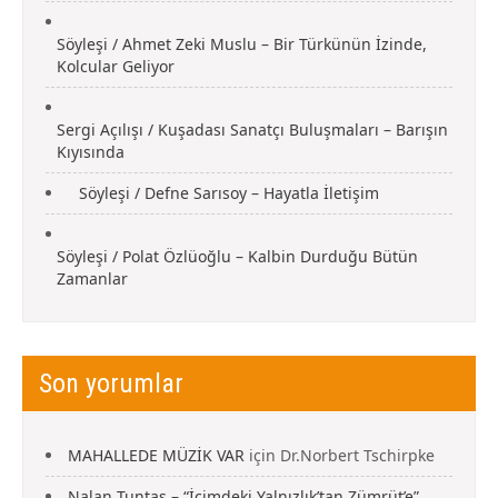
Söyleşi / Ahmet Zeki Muslu – Bir Türkünün İzinde,
Kolcular Geliyor
Sergi Açılışı / Kuşadası Sanatçı Buluşmaları – Barışın
Kıyısında
Söyleşi / Defne Sarısoy – Hayatla İletişim
Söyleşi / Polat Özlüoğlu – Kalbin Durduğu Bütün
Zamanlar
Son yorumlar
MAHALLEDE MÜZİK VAR
için
Dr.Norbert Tschirpke
Nalan Tuntaş – “İçimdeki Yalnızlık’tan Zümrüt’e”