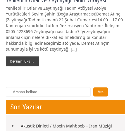
Yenilebilir Otlar ve Zeytinyağı Tadım Atölyesi
Yenilebilir Otlar ve Zeytinyağı Tadım Atölyesi Atölye
Yürütücüleri:Sevim Şahin (Doğa Araştırmacısı)Demet Atınç
(Zeytinyağı Tadım Uzmanı) 22 Şubat Cumartesi14.00 – 17.00
Kontenjan sınırlıdır. Lütfen Rezervasyon Yaptırınız İletişim:
0505 4228696 Zeytinyağı nasıl tadılır? İyi zeytinyağını
anlamak için nelere dikkat edilmelidir? gibi konular
hakkında bilgi edineceğimiz atölyede, Demet Atınç’ın
sunumuyla iyi ve kötü zeytinyağı […]
Devamını Oku →
Son Yazılar
Akustik Dinleti / Moein Mahboob – İran Müziği