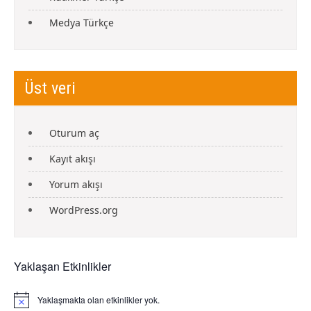
Medya Türkçe
Üst veri
Oturum aç
Kayıt akışı
Yorum akışı
WordPress.org
Yaklaşan Etkinlikler
Yaklaşmakta olan etkinlikler yok.
N