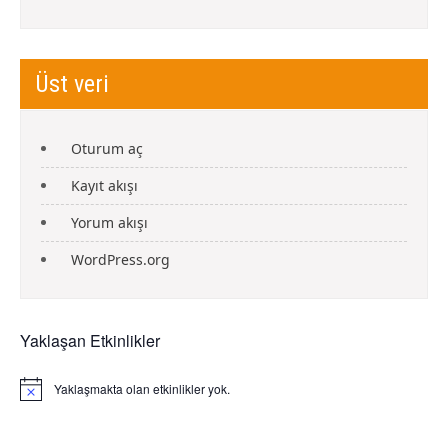
Üst veri
Oturum aç
Kayıt akışı
Yorum akışı
WordPress.org
Yaklaşan Etkinlikler
Yaklaşmakta olan etkinlikler yok.
N
o
t
i