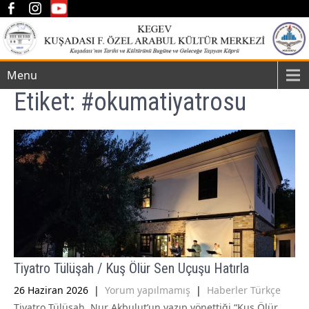
Menu
Etiket:
#okumatiyatrosu
Tiyatro Tülüşah / Kuş Ölür Sen Uçuşu Hatırla
26 Haziran 2026
|
Yorum yapılmamış
|
Haberler Türkçe
Tiyatro Tülüşah, Nur Akbulut’un yazıp yönettiği “Kuş Ölür,