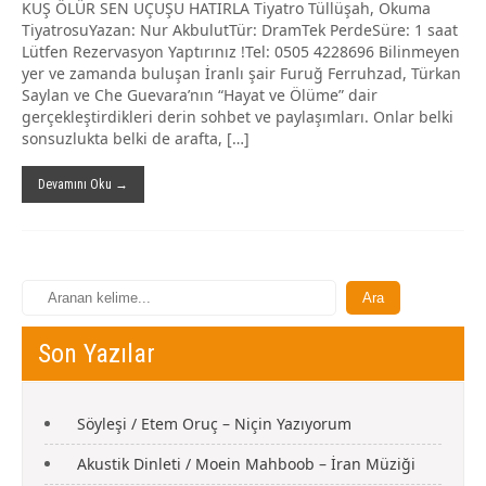
KUŞ ÖLÜR SEN UÇUŞU HATIRLA Tiyatro Tüllüşah, Okuma
TiyatrosuYazan: Nur AkbulutTür: DramTek PerdeSüre: 1 saat
Lütfen Rezervasyon Yaptırınız !Tel: 0505 4228696 Bilinmeyen
yer ve zamanda buluşan İranlı şair Furuğ Ferruhzad, Türkan
Saylan ve Che Guevara’nın “Hayat ve Ölüme” dair
gerçekleştirdikleri derin sohbet ve paylaşımları. Onlar belki
sonsuzlukta belki de arafta, […]
Devamını Oku →
Son Yazılar
Söyleşi / Etem Oruç – Niçin Yazıyorum
Akustik Dinleti / Moein Mahboob – İran Müziği