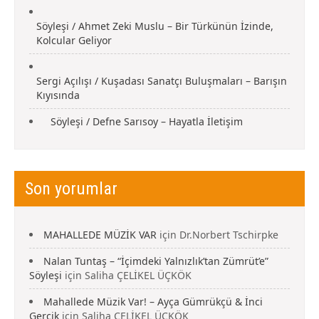
Söyleşi / Ahmet Zeki Muslu – Bir Türkünün İzinde,
Kolcular Geliyor
Sergi Açılışı / Kuşadası Sanatçı Buluşmaları – Barışın
Kıyısında
Söyleşi / Defne Sarısoy – Hayatla İletişim
Son yorumlar
MAHALLEDE MÜZİK VAR
için
Dr.Norbert Tschirpke
Nalan Tuntaş – “İçimdeki Yalnızlık’tan Zümrüt’e”
Söyleşi
için
Saliha ÇELİKEL ÜÇKÖK
Mahallede Müzik Var! – Ayça Gümrükçü & İnci
Gercik
için
Saliha ÇELİKEL ÜÇKÖK