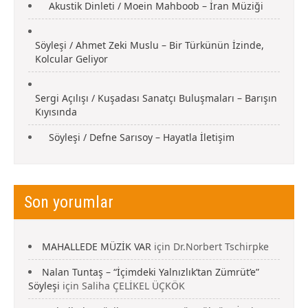
Akustik Dinleti / Moein Mahboob – İran Müziği
Söyleşi / Ahmet Zeki Muslu – Bir Türkünün İzinde,
Kolcular Geliyor
Sergi Açılışı / Kuşadası Sanatçı Buluşmaları – Barışın
Kıyısında
Söyleşi / Defne Sarısoy – Hayatla İletişim
Son yorumlar
MAHALLEDE MÜZİK VAR
için
Dr.Norbert Tschirpke
Nalan Tuntaş – “İçimdeki Yalnızlık’tan Zümrüt’e”
Söyleşi
için
Saliha ÇELİKEL ÜÇKÖK