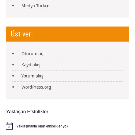
Medya Türkçe
Üst veri
Oturum aç
Kayıt akışı
Yorum akışı
WordPress.org
Yaklaşan Etkinlikler
Yaklaşmakta olan etkinlikler yok.
N
o