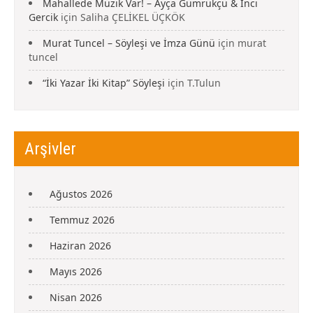
Mahallede Müzik Var! – Ayça Gümrükçü & İnci
Gercik
için
Saliha ÇELİKEL ÜÇKÖK
Murat Tuncel – Söyleşi ve İmza Günü
için
murat
tuncel
“İki Yazar İki Kitap” Söyleşi
için
T.Tulun
Arşivler
Ağustos 2026
Temmuz 2026
Haziran 2026
Mayıs 2026
Nisan 2026