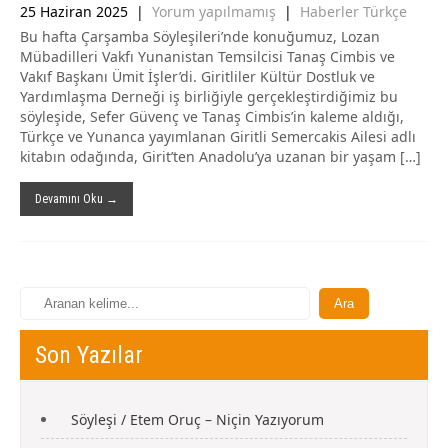
25 Haziran 2025
|
Yorum yapılmamış
|
Haberler Türkçe
Bu hafta Çarşamba Söyleşileri’nde konuğumuz, Lozan
Mübadilleri Vakfı Yunanistan Temsilcisi Tanaş Cimbis ve
Vakıf Başkanı Ümit İşler’di. Giritliler Kültür Dostluk ve
Yardımlaşma Derneği iş birliğiyle gerçekleştirdiğimiz bu
söyleşide, Sefer Güvenç ve Tanaş Cimbis’in kaleme aldığı,
Türkçe ve Yunanca yayımlanan Giritli Semercakis Ailesi adlı
kitabın odağında, Girit’ten Anadolu’ya uzanan bir yaşam […]
Devamını Oku →
Son Yazılar
Söyleşi / Etem Oruç – Niçin Yazıyorum