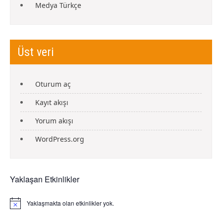
Medya Türkçe
Üst veri
Oturum aç
Kayıt akışı
Yorum akışı
WordPress.org
Yaklaşan Etkinlikler
Yaklaşmakta olan etkinlikler yok.
N
o