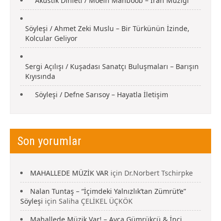
Akustik Dinleti / Moein Mahboob – İran Müziği
Söyleşi / Ahmet Zeki Muslu – Bir Türkünün İzinde,
Kolcular Geliyor
Sergi Açılışı / Kuşadası Sanatçı Buluşmaları – Barışın
Kıyısında
Söyleşi / Defne Sarısoy – Hayatla İletişim
Son yorumlar
MAHALLEDE MÜZİK VAR
için
Dr.Norbert Tschirpke
Nalan Tuntaş – “İçimdeki Yalnızlık’tan Zümrüt’e”
Söyleşi
için
Saliha ÇELİKEL ÜÇKÖK
Mahallede Müzik Var! – Ayça Gümrükçü & İnci