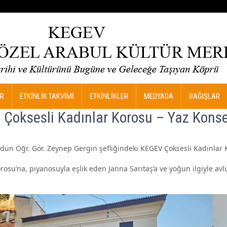
R
ETKİNLİK TAKVİMİ
ETKİNLİKLER
MEDYADA
BAĞIŞLAR
Çoksesli Kadınlar Korosu – Yaz Konse
i, dün Öğr. Gör. Zeynep Gergin şefliğindeki KEGEV Çoksesli Kadınlar 
rosu’na, piyanosuyla eşlik eden Janna Sarıtaş’a ve yoğun ilgiyle a