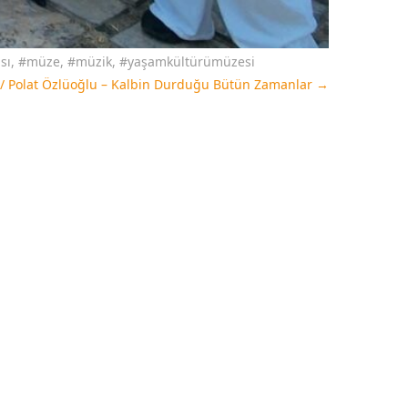
sı
,
#müze
,
#müzik
,
#yaşamkültürümüzesi
 / Polat Özlüoğlu – Kalbin Durduğu Bütün Zamanlar
→