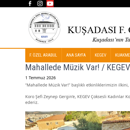
F. ÖZEL ARABUL
ANA SAYFA
KEGEV
KUAKME
Mahallede Müzik Var! / KEGEV 
1 Temmuz 2026
“Mahallede Müzik Var!” başlıklı etkinliklerimizin ilkin
Post
navigation
Koro Şefi Zeynep Gergin’e, KEGEV Çoksesli Kadınlar Ko
ederiz.