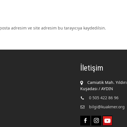
osta adresim ve site adresim bu tarayıcıya kaydedilsin.
İletişim
Camiatik Mah. Yıldır
Kuşadası / AYDIN
0 505 422 86 96
bilgi@kuakmer.org