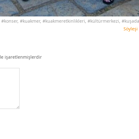
,
#konser
,
#kuakmer
,
#kuakmeretkinlikleri
,
#kültürmerkezi
,
#kuşada
Söyleşi
le işaretlenmişlerdir