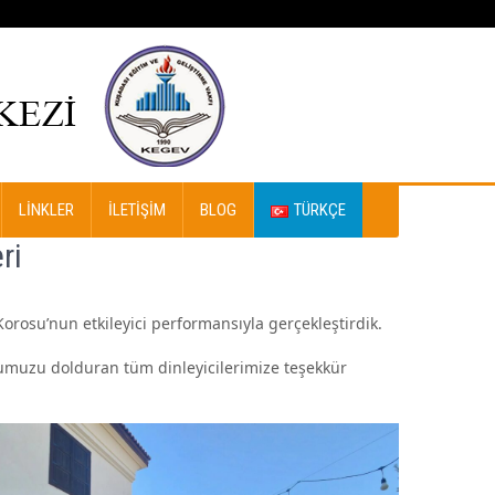
LINKLER
İLETIŞIM
BLOG
TÜRKÇE
ri
Korosu’nun etkileyici performansıyla gerçekleştirdik.
vlumuzu dolduran tüm dinleyicilerimize teşekkür