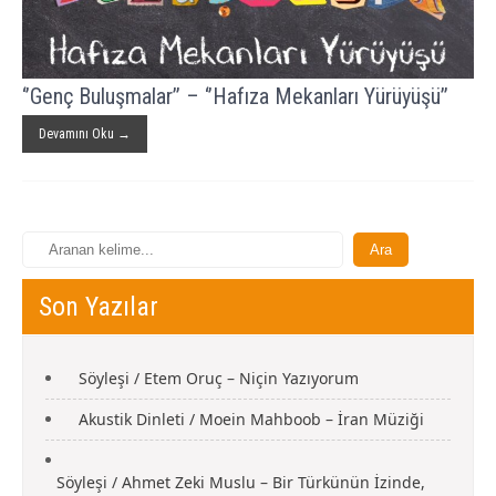
‘’Genç Buluşmalar’’ – ‘’Hafıza Mekanları Yürüyüşü’’
Devamını Oku →
Son Yazılar
Söyleşi / Etem Oruç – Niçin Yazıyorum
Akustik Dinleti / Moein Mahboob – İran Müziği
Söyleşi / Ahmet Zeki Muslu – Bir Türkünün İzinde,