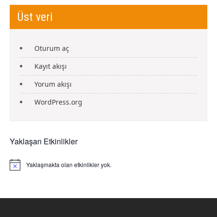
Üst veri
Oturum aç
Kayıt akışı
Yorum akışı
WordPress.org
Yaklaşan Etkinlikler
Yaklaşmakta olan etkinlikler yok.
N
o
t
i
c
e