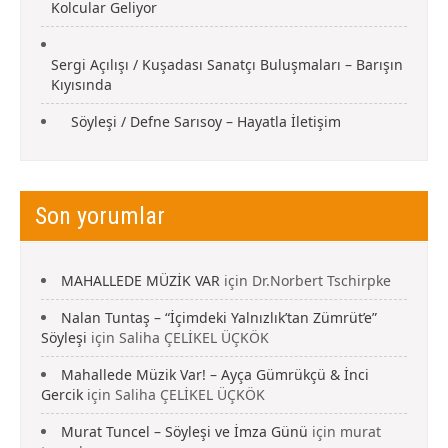
Kolcular Geliyor
Sergi Açılışı / Kuşadası Sanatçı Buluşmaları – Barışın
Kıyısında
Söyleşi / Defne Sarısoy – Hayatla İletişim
Son yorumlar
MAHALLEDE MÜZİK VAR
için
Dr.Norbert Tschirpke
Nalan Tuntaş – “İçimdeki Yalnızlık’tan Zümrüt’e”
Söyleşi
için
Saliha ÇELİKEL ÜÇKÖK
Mahallede Müzik Var! – Ayça Gümrükçü & İnci
Gercik
için
Saliha ÇELİKEL ÜÇKÖK
Murat Tuncel – Söyleşi ve İmza Günü
için
murat